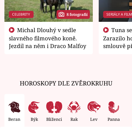
CELEBRITY
SERIÁLY A FIL
8 fotografií
Michal Dlouhý v sedle
Tuna se chtěl vrátit domů.
slavného filmového koně.
Zarazilo ho
Jezdil na něm i Draco Malfoy
smlouvě př
zemřít
HOROSKOPY DLE ZVĚROKRUHU
Beran
Býk
Blíženci
Rak
Lev
Panna
V