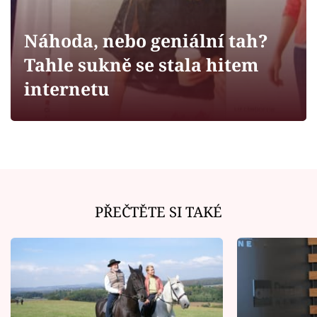
Horoskopy
Sledujte prima+
Náhoda, nebo geniální tah?
Tahle sukně se stala hitem
Filmový festival Karlovy Vary
internetu
Pořady
Mámy sobě
Přihlášení
PŘEČTĚTE SI TAKÉ
Sledujte nás