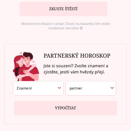
ZKUSTE ŠTĚSTÍ
Ministerstvo financí varuje: Účastí na hazardní hře může
vzniknout závislost ⑱
PARTNERSKÝ HOROSKOP
Jste si souzení? Zvolte znamení a
zjistěte, jestli vám hvězdy přejí.
VYPOČÍTAT