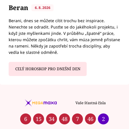
Beran
6. 8. 2026
Berani, dnes se můžete cítit trochu bez inspirace.
Nenechte se odradit. Pusťte se do jakéhokoli projektu, i
když jste myšlenkami jinde. V průběhu „špatné“ práce,
kterou můžete zpočátku chrlit, vám múza jemně přistane
na rameni. Někdy je zapotřebí trocha disciplíny, aby
vedla ke slastné odměně.
CELÝ HOROSKOP PRO DNEŠNÍ DEN
Vaše šťastná čísla
6
15
34
48
7
46
2