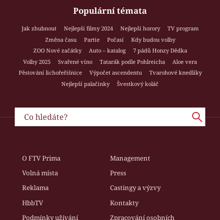
Populární témata
Jak zhubnout
Nejlepší filmy 2024
Nejlepší horory
TV program
Změna času
Partie
Počasí
Kdy budou volby
ZOO Nové začátky
Auto – katalog
7 pádů Honzy Dědka
Volby 2025
Svařené víno
Tatarák podle Pohlreicha
Aloe vera
Pěstování lichořeřišnice
Výpočet ascendentu
Tvarohové knedlíky
Nejlepší palačinky
Švestkový koláč
O FTV Prima
Management
Volná místa
Press
Reklama
Castingy a výzvy
HbbTV
Kontakty
Podmínky užívání
Zpracování osobních