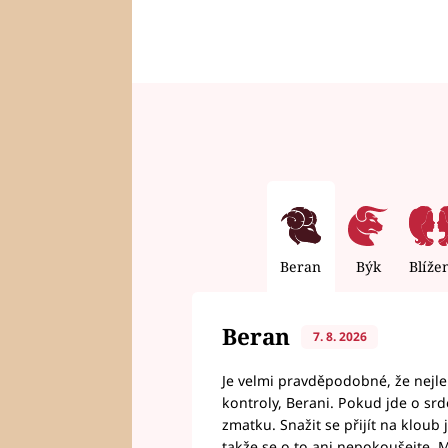
Beran
Býk
Blíže
Beran
7. 8. 2026
Je velmi pravděpodobné, že nejl
kontroly, Berani. Pokud jde o srde
zmatku. Snažit se přijít na klou
takže se o to ani nepokoušejte. M