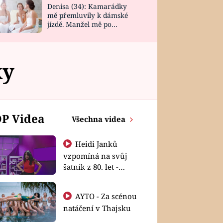
Denisa (34): Kamarádky
mě přemluvily k dámské
jízdě. Manžel mě po
návratu zaskočil
ky
P Videa
Všechna videa
Heidi Janků
vzpomíná na svůj
šatník z 80. let -
Shopaholičky
AYTO - Za scénou
natáčení v Thajsku