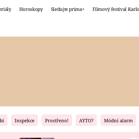
eriály
Horoskopy
Sledujte prima+
Filmový festival Karl
Celebrity
Recept
MÓDA A KRÁSA
HLAVNÍ JÍ
VZTAHY A SEX
SLADKÉ
PRIMA MAMINKA
ZDRAVÉ
bí
Inspekce
Prostřeno!
AYTO?
Módní alarm
Fresh
Living
RECEPTY
BYDLENÍ