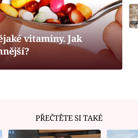
ějaké vitaminy. Jak
nnější?
PŘEČTĚTE SI TAKÉ