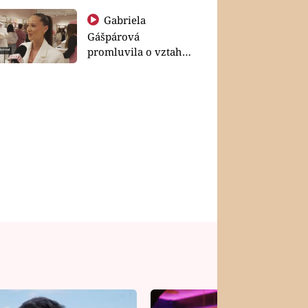
Gabriela
Gášpárová
promluvila o vztahu
a zakládání rodiny