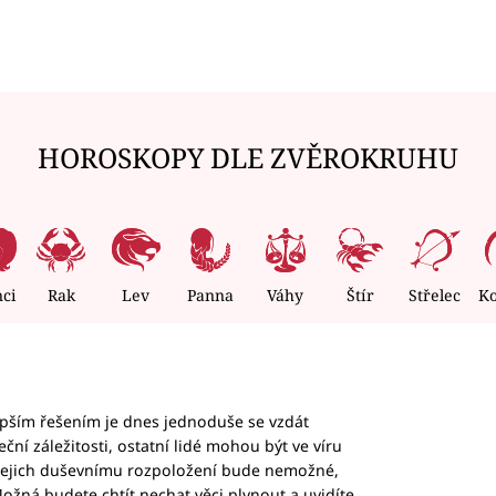
HOROSKOPY DLE ZVĚROKRUHU
nci
Rak
Lev
Panna
Váhy
Štír
Střelec
K
epším řešením je dnes jednoduše se vzdát
ční záležitosti, ostatní lidé mohou být ve víru
b jejich duševnímu rozpoložení bude nemožné,
ožná budete chtít nechat věci plynout a uvidíte,