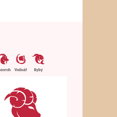
ozoroh
Vodnář
Ryby