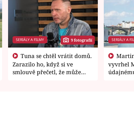
SERIÁLY A FILMY
SERIÁLY A FI
9 fotografií
Tuna se chtěl vrátit domů.
Martin Písařík jako
Zarazilo ho, když si ve
vyvrhel 
smlouvě přečetl, že může
údajnému
zemřít
je v nemil