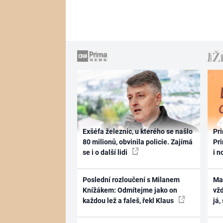
Exšéfa železnic, u kterého se našlo
Pri
80 milionů, obvinila policie. Zajímá
Pri
se i o další lidi
i n
Poslední rozloučení s Milanem
Ma
Knížákem: Odmítejme jako on
vž
každou lež a faleš, řekl Klaus
já,