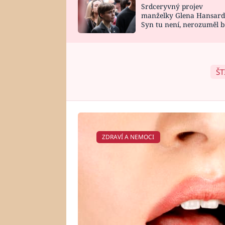
Srdceryvný projev
SNÁŘ
CELEBRITY
manželky Glena Hansard
Syn tu není, nerozuměl b
HOROSKOP NA
VAŘENÍ
tomu, vysvětlila
ROK 2023
ŠT
ZDRAVÍ A NEMOCI