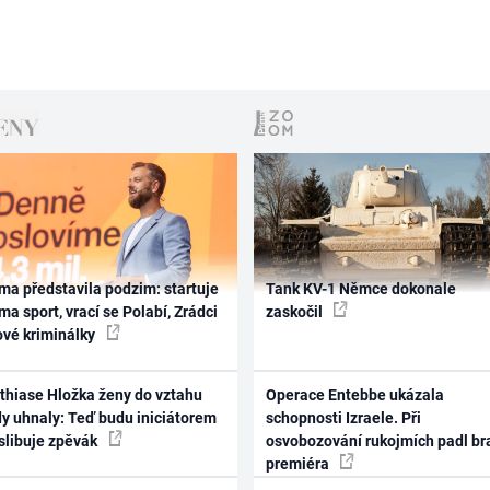
ma představila podzim: startuje
Tank KV-1 Němce dokonale
ma sport, vrací se Polabí, Zrádci
zaskočil
ové kriminálky
thiase Hložka ženy do vztahu
Operace Entebbe ukázala
dy uhnaly: Teď budu iniciátorem
schopnosti Izraele. Při
 slibuje zpěvák
osvobozování rukojmích padl br
premiéra