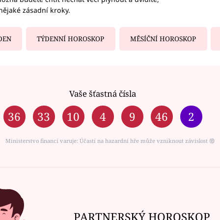
nějaké zásadní kroky.
DEN
TÝDENNÍ HOROSKOP
MĚSÍČNÍ HOROSKOP
Vaše šťastná čísla
36
33
10
4
9
46
2
Ministerstvo financí varuje: Účastí na hazardní hře může vzniknout závislost ⑱
PARTNERSKÝ HOROSKOP