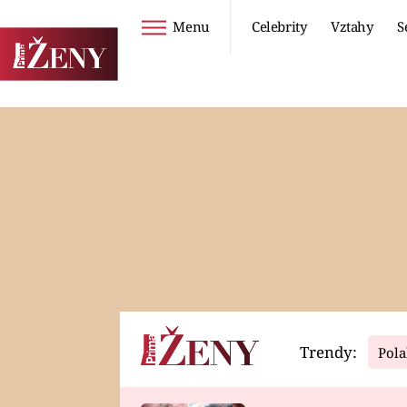
Menu
Celebrity
Vztahy
S
Seriály
Životní styl
ZOO
DIETY A HUBNUTÍ
PROSTŘENO!
CESTOVÁNÍ A
DOVOLENÁ
DUCH
ZDRAVÍ
Trendy:
Pola
Horoskopy
Video
ASTROČLÁNKY
SERIÁLY