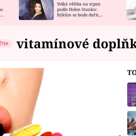
Velká věštba na srpen
NOVINKY
ZAHRADA
a:
podle Helen Stanku:
y
Býkům se bude dařit,
VIDEORECEPTY
DESIGN
Vodnáře čeká jízda
vitamínové doplň
ÍTEK
TO