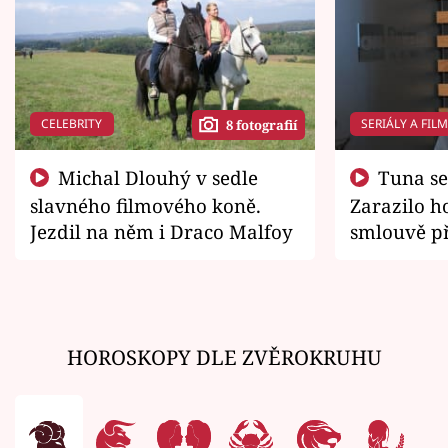
CELEBRITY
SERIÁLY A FIL
8 fotografií
Michal Dlouhý v sedle
Tuna se chtěl vrátit domů.
slavného filmového koně.
Zarazilo ho
Jezdil na něm i Draco Malfoy
smlouvě př
zemřít
HOROSKOPY DLE ZVĚROKRUHU