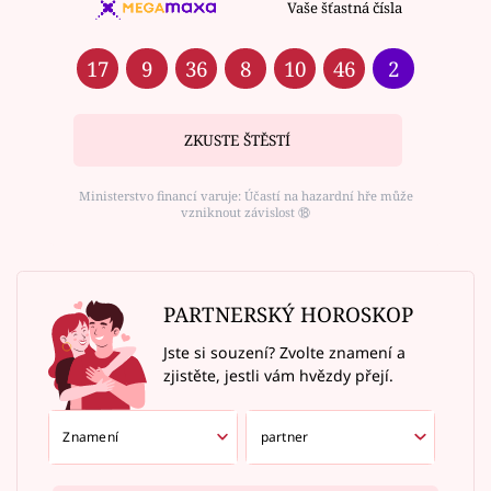
Vaše šťastná čísla
17
9
36
8
10
46
2
ZKUSTE ŠTĚSTÍ
Ministerstvo financí varuje: Účastí na hazardní hře může
vzniknout závislost ⑱
PARTNERSKÝ HOROSKOP
Jste si souzení? Zvolte znamení a
zjistěte, jestli vám hvězdy přejí.