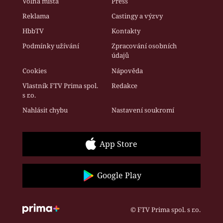
Volná místa
Press
Reklama
Castingy a výzvy
HbbTV
Kontakty
Podmínky užívání
Zpracování osobních
údajů
Cookies
Nápověda
Vlastník FTV Prima spol.
Redakce
s r.o.
Nahlásit chybu
Nastavení soukromí
App Store
Google Play
© FTV Prima spol. s r.o.