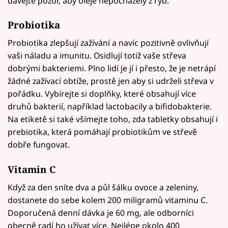
dávejte pozor, aby oleje nepocházely z ryb.
Probiotika
Probiotika zlepšují zažívání a navíc pozitivně ovlivňují
vaši náladu a imunitu. Osidlují totiž vaše střeva
dobrými bakteriemi. Plno lidí je jí i přesto, že je netrápí
žádné zažívací obtíže, prostě jen aby si udrželi střeva v
pořádku. Vybírejte si doplňky, které obsahují více
druhů bakterií, například lactobacily a bifidobakterie.
Na etiketě si také všímejte toho, zda tabletky obsahují i
prebiotika, která pomáhají probiotikům ve střevě
dobře fungovat.
Vitamin C
Když za den sníte dva a půl šálku ovoce a zeleniny,
dostanete do sebe kolem 200 miligramů vitaminu C.
Doporučená denní dávka je 60 mg, ale odborníci
obecně radí ho užívat více. Nejlépe okolo 400