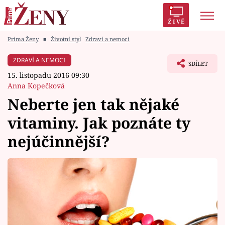
ŽIVĚ
Prima Ženy
■
Životní styl
Zdraví a nemoci
Trendy:
Polabí
Inspekce
Prostřeno!
AYTO?
ZDRAVÍ A NEMOCI
SDÍLET
Módní alarm
Zrádci
Proměny
15. listopadu 2016 09:30
Anna Kopečková
Neberte jen tak nějaké
vitaminy. Jak poznáte ty
Témata
nejúčinnější?
Celebrity
Vztahy
Seriály