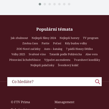
Populární témata
Jak zhubnout
Nejlepší filmy 2024
Nejlepší horory
TV program
Změna času
Partie
Počasí
Kdy budou volby
ZOO Nové začátky
Auto – katalog
7 pádů Honzy Dědka
Volby 2025
Svařené víno
Tatarák podle Pohlreicha
Aloe vera
Pěstování lichořeřišnice
Výpočet ascendentu
Tvarohové knedlíky
Nejlepší palačinky
Švestkový koláč
O FTV Prima
Management