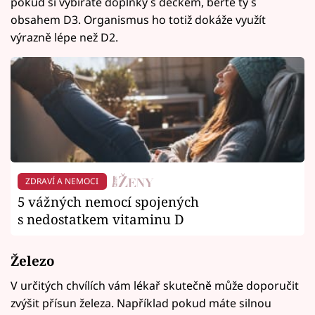
pokud si vybíráte doplňky s déčkem, berte ty s
obsahem D3. Organismus ho totiž dokáže využít
výrazně lépe než D2.
ZDRAVÍ A NEMOCI
5 vážných nemocí spojených
s nedostatkem vitaminu D
Železo
V určitých chvílích vám lékař skutečně může doporučit
zvýšit přísun železa. Například pokud máte silnou