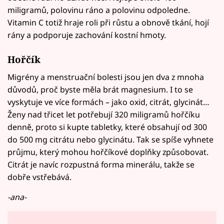
miligramů, polovinu ráno a polovinu odpoledne.
Vitamin C totiž hraje roli při růstu a obnově tkání, hojí
rány a podporuje zachování kostní hmoty.
Hořčík
Migrény a menstruační bolesti jsou jen dva z mnoha
důvodů, proč byste měla brát magnesium. I to se
vyskytuje ve více formách – jako oxid, citrát, glycinát…
Ženy nad třicet let potřebují 320 miligramů hořčíku
denně, proto si kupte tabletky, které obsahují od 300
do 500 mg citrátu nebo glycinátu. Tak se spíše vyhnete
průjmu, který mohou hořčíkové doplňky způsobovat.
Citrát je navíc rozpustná forma minerálu, takže se
dobře vstřebává.
-ana-