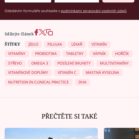
Odesláním formuláře souhlasíte s
podmínkami zpracování osobních údajů
Sdílejte článek
ŠTÍTKY
JÍDLO
PILULKA
LÉKAŘ
VITAMÍN
VITAMÍNY
PROBIOTIKA
TABLETKY
VÁPNÍK
HOŘČÍK
STŘEVO
OMEGA 3
POSÍLENÍ IMUNITY
MULTIVITAMÍNY
VITAMÍNOVÉ DOPLŇKY
VITAMÍN C
MASTNÁ KYSELINA
NUTRITION IN CLINICAL PRACTICE
DHA
PŘEČTĚTE SI TAKÉ