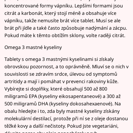
koncentrované formy vápníku. Lepšími formami jsou
citrát a karbonát, který stojí méně a obsahuje více
vápníku, takže nemusíte brát více tablet. Musí se ale
brát při jídle a také často způsobuje nadýmání a zácpu.
Pokud máte k těmto obtížím sklony, volte raději citrát.
Omega 3 mastné kyseliny
Tablety s omega 3 mastnými kyselinami si získaly
obrovskou pozornost, a to oprávněně. Mluví se o nich v
souvislosti se zdravím srdce, úlevou od symptomů
artritidy a mají i pomáhat v prevenci rakoviny kůže.
Vybírejte si doplňky, které obsahují 500 až 800
miligramů EPA (kyseliny eikosapentaneové) a 300 až
500 miligramů DHA (kyseliny dokosahexaenové). Na
obalu hledejte i to, zda byly mastné kyseliny získány
molekulární destilací, protože při ní se z oleje dostanou
těžké kovy a další nečistoty. Pokud jste vegetariáni,