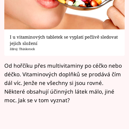
Horoskopy
Sledujte prima+
Filmový festival Karlovy Vary
I u vitaminových tabletek se vyplatí pečlivě sledovat
Pořady
jejich složení
Zdroj: Thinkstock
Mámy sobě
Od hořčíku přes multivitaminy po céčko nebo
déčko. Vitaminových doplňků se prodává čím
Přihlášení
dál víc. Jenže ne všechny si jsou rovné.
Některé obsahují účinných látek málo, jiné
Sledujte nás
moc. Jak se v tom vyznat?