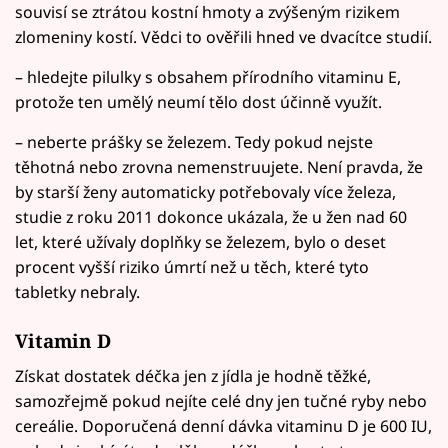
souvisí se ztrátou kostní hmoty a zvýšeným rizikem
zlomeniny kostí. Vědci to ověřili hned ve dvacítce studií.
– hledejte pilulky s obsahem přírodního vitaminu E,
protože ten umělý neumí tělo dost účinně využít.
– neberte prášky se železem. Tedy pokud nejste
těhotná nebo zrovna nemenstruujete. Není pravda, že
by starší ženy automaticky potřebovaly více železa,
studie z roku 2011 dokonce ukázala, že u žen nad 60
let, které užívaly doplňky se železem, bylo o deset
procent vyšší riziko úmrtí než u těch, které tyto
tabletky nebraly.
Vitamin D
Získat dostatek déčka jen z jídla je hodně těžké,
samozřejmě pokud nejíte celé dny jen tučné ryby nebo
cereálie. Doporučená denní dávka vitaminu D je 600 IU,