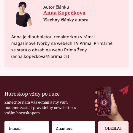
Autor článku
Anna Kopečková
Všechny články autora
Anna je dlouholetou redaktorkou v rámci
magazínové tvorby na webech TV Prima. Primárně
se stará o obsah na webu Prima Ženy.
(anna.kopeckova@iprima.cz)
Horoskop vždy po ruce
Zanechte nám váš e-mail a my vám
budeme zasílat pravidelný newsletter s
vaším horoskopem.
ODESLAT