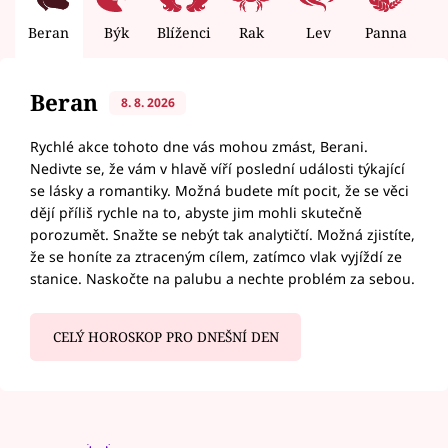
Beran
Býk
Blíženci
Rak
Lev
Panna
V
Beran
8. 8. 2026
Rychlé akce tohoto dne vás mohou zmást, Berani.
Nedivte se, že vám v hlavě víří poslední události týkající
se lásky a romantiky. Možná budete mít pocit, že se věci
dějí příliš rychle na to, abyste jim mohli skutečně
porozumět. Snažte se nebýt tak analytičtí. Možná zjistíte,
že se honíte za ztraceným cílem, zatímco vlak vyjíždí ze
stanice. Naskočte na palubu a nechte problém za sebou.
CELÝ HOROSKOP PRO DNEŠNÍ DEN