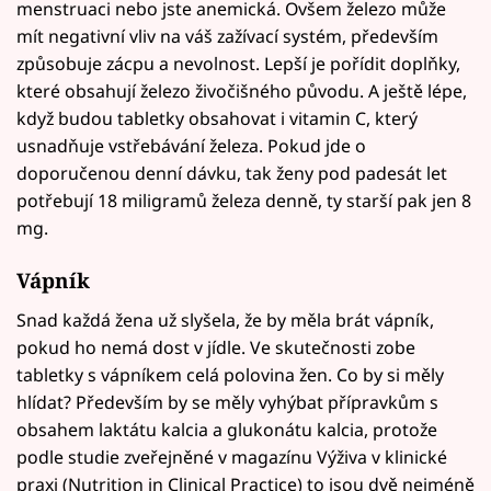
menstruaci nebo jste anemická. Ovšem železo může
mít negativní vliv na váš zažívací systém, především
způsobuje zácpu a nevolnost. Lepší je pořídit doplňky,
které obsahují železo živočišného původu. A ještě lépe,
když budou tabletky obsahovat i vitamin C, který
usnadňuje vstřebávání železa. Pokud jde o
doporučenou denní dávku, tak ženy pod padesát let
potřebují 18 miligramů železa denně, ty starší pak jen 8
mg.
Vápník
Snad každá žena už slyšela, že by měla brát vápník,
pokud ho nemá dost v jídle. Ve skutečnosti zobe
tabletky s vápníkem celá polovina žen. Co by si měly
hlídat? Především by se měly vyhýbat přípravkům s
obsahem laktátu kalcia a glukonátu kalcia, protože
podle studie zveřejněné v magazínu Výživa v klinické
praxi (Nutrition in Clinical Practice) to jsou dvě nejméně