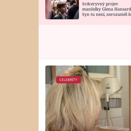
Srdceryvný projev
SNÁŘ
CELEBRITY
manželky Glena Hansard
Syn tu není, nerozuměl b
HOROSKOP NA
VAŘENÍ
tomu, vysvětlila
ROK 2023
CELEBRITY