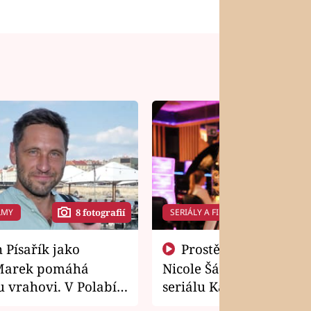
LMY
SERIÁLY A FILMY
8 fotografií
14 f
Prostě si o to řekla! Takhle
Marek pomáhá
Nicole Šáchová získala r
 vrahovi. V Polabí
seriálu Kamarádi
osti