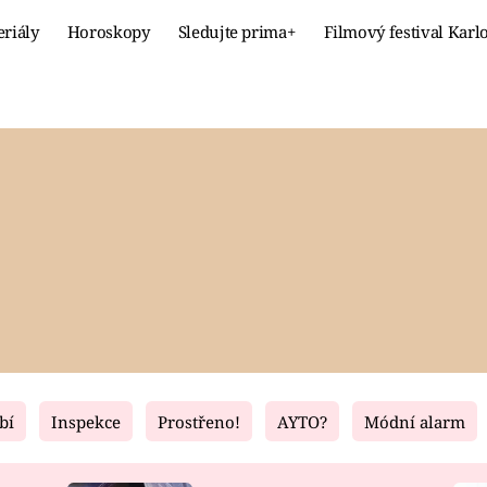
eriály
Horoskopy
Sledujte prima+
Filmový festival Karl
Celebrity
Recept
MÓDA A KRÁSA
HLAVNÍ JÍ
VZTAHY A SEX
SLADKÉ
PRIMA MAMINKA
ZDRAVÉ
bí
Inspekce
Prostřeno!
AYTO?
Módní alarm
Fresh
Living
RECEPTY
BYDLENÍ