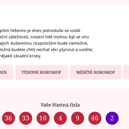
epším řešením je dnes jednoduše se vzdát
ční záležitosti, ostatní lidé mohou být ve víru
b jejich duševnímu rozpoložení bude nemožné,
ožná budete chtít nechat věci plynout a uvidíte,
nějaké zásadní kroky.
DEN
TÝDENNÍ HOROSKOP
MĚSÍČNÍ HOROSKOP
Vaše šťastná čísla
36
33
10
4
9
46
2