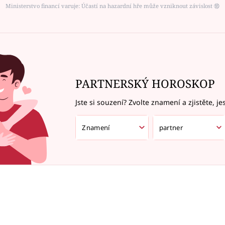
Ministerstvo financí varuje: Účastí na hazardní hře může vzniknout závislost ⑱
PARTNERSKÝ HOROSKOP
Jste si souzení? Zvolte znamení a zjistěte, je