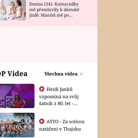
Denisa (34): Kamarádky
mě přemluvily k dámské
jízdě. Manžel mě po
návratu zaskočil
P Videa
Všechna videa
Heidi Janků
vzpomíná na svůj
šatník z 80. let -
Shopaholičky
AYTO - Za scénou
natáčení v Thajsku