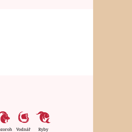
ozoroh
Vodnář
Ryby