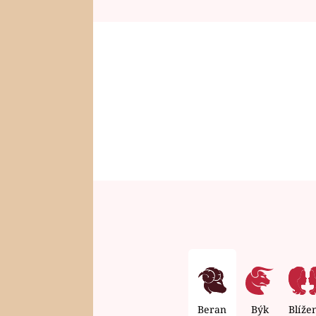
Beran
Býk
Blíže