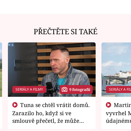
PŘEČTĚTE SI TAKÉ
SERIÁLY A FILMY
SERIÁLY A FI
9 fotografií
Tuna se chtěl vrátit domů.
Martin Písařík jako
Zarazilo ho, když si ve
vyvrhel 
smlouvě přečetl, že může
údajnému
zemřít
je v nemil