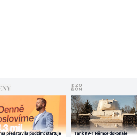
ma představila podzim: startuje
Tank KV-1 Němce dokonale