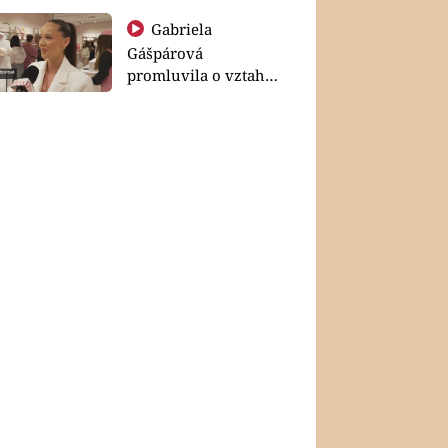
Gabriela
Gášpárová
promluvila o vztahu
a zakládání rodiny