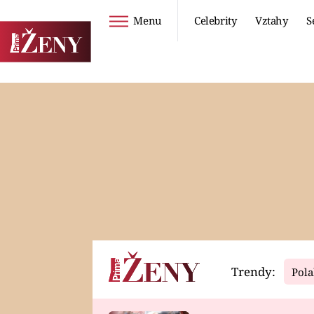
Menu
Celebrity
Vztahy
S
Seriály
Životní styl
ZOO
DIETY A HUBNUTÍ
PROSTŘENO!
CESTOVÁNÍ A
DOVOLENÁ
DUCH
ZDRAVÍ
Trendy:
Pola
Horoskopy
Video
ASTROČLÁNKY
SERIÁLY