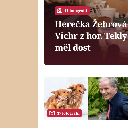
11 fotografií
Herečka Žehrová
Vichr z hor. Tekl
měl dost
17 fotografií