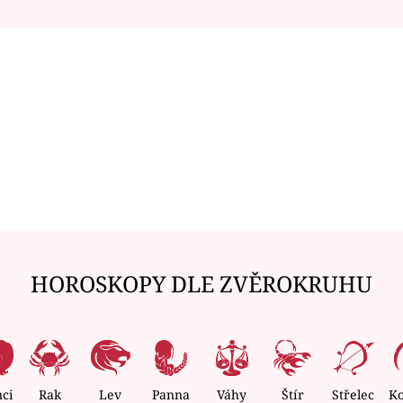
HOROSKOPY DLE ZVĚROKRUHU
nci
Rak
Lev
Panna
Váhy
Štír
Střelec
K