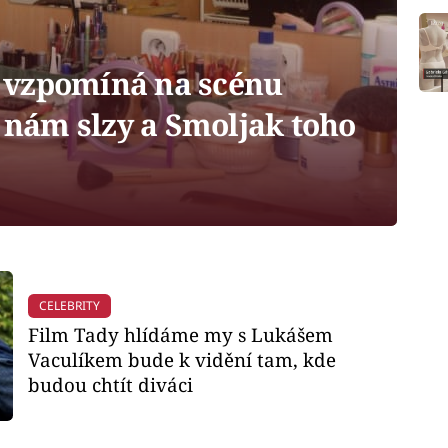
 vzpomíná na scénu
y nám slzy a Smoljak toho
CELEBRITY
Film Tady hlídáme my s Lukášem
Vaculíkem bude k vidění tam, kde
budou chtít diváci