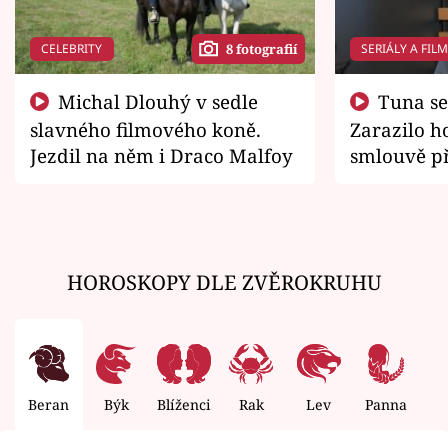
CELEBRITY
SERIÁLY A FIL
8 fotografií
Michal Dlouhý v sedle
Tuna se chtěl vrátit domů.
slavného filmového koně.
Zarazilo ho
Jezdil na něm i Draco Malfoy
smlouvě př
zemřít
HOROSKOPY DLE ZVĚROKRUHU
Beran
Býk
Blíženci
Rak
Lev
Panna
V