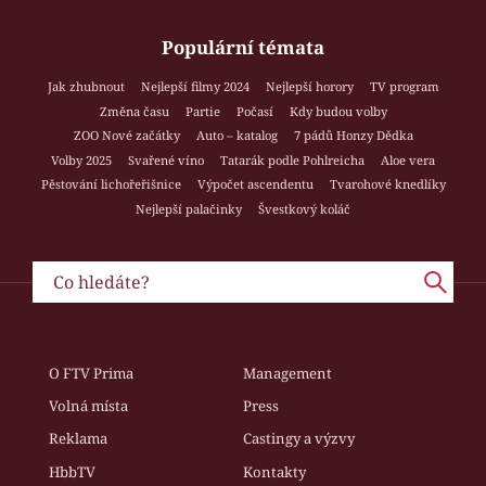
Populární témata
Jak zhubnout
Nejlepší filmy 2024
Nejlepší horory
TV program
Změna času
Partie
Počasí
Kdy budou volby
ZOO Nové začátky
Auto – katalog
7 pádů Honzy Dědka
Volby 2025
Svařené víno
Tatarák podle Pohlreicha
Aloe vera
Pěstování lichořeřišnice
Výpočet ascendentu
Tvarohové knedlíky
Nejlepší palačinky
Švestkový koláč
O FTV Prima
Management
Volná místa
Press
Reklama
Castingy a výzvy
HbbTV
Kontakty