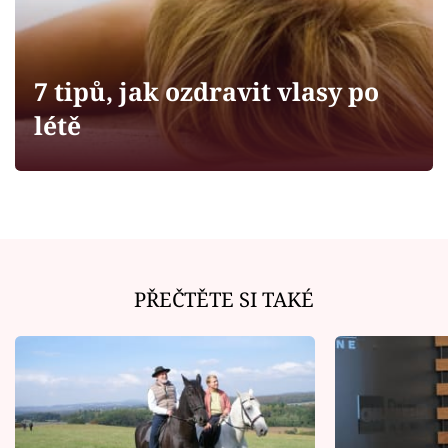
Horoskopy
Sledujte prima+
7 tipů, jak ozdravit vlasy po
Filmový festival Karlovy Vary
létě
Pořady
Mámy sobě
Přihlášení
PŘEČTĚTE SI TAKÉ
Sledujte nás