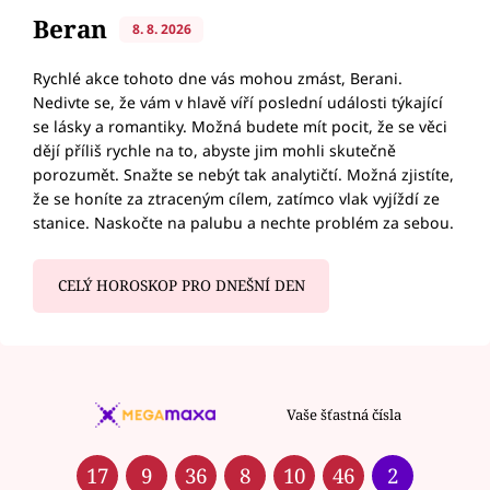
Beran
8. 8. 2026
Rychlé akce tohoto dne vás mohou zmást, Berani.
Nedivte se, že vám v hlavě víří poslední události týkající
se lásky a romantiky. Možná budete mít pocit, že se věci
dějí příliš rychle na to, abyste jim mohli skutečně
porozumět. Snažte se nebýt tak analytičtí. Možná zjistíte,
že se honíte za ztraceným cílem, zatímco vlak vyjíždí ze
stanice. Naskočte na palubu a nechte problém za sebou.
CELÝ HOROSKOP PRO DNEŠNÍ DEN
Vaše šťastná čísla
17
9
36
8
10
46
2