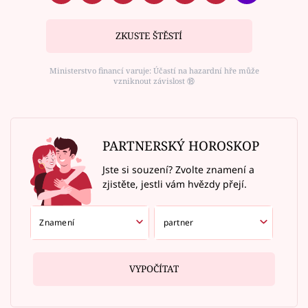
ZKUSTE ŠTĚSTÍ
Ministerstvo financí varuje: Účastí na hazardní hře může
vzniknout závislost ⑱
PARTNERSKÝ HOROSKOP
Jste si souzení? Zvolte znamení a
zjistěte, jestli vám hvězdy přejí.
VYPOČÍTAT