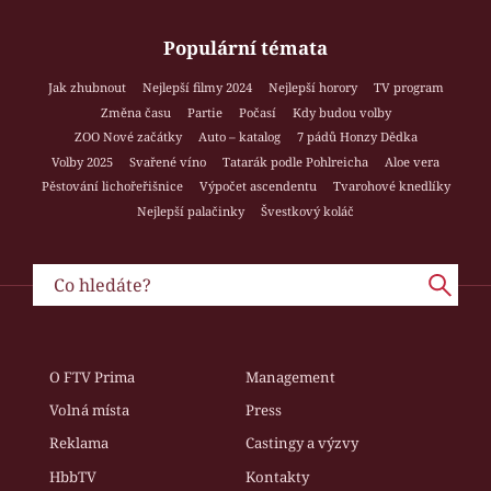
Populární témata
Jak zhubnout
Nejlepší filmy 2024
Nejlepší horory
TV program
Změna času
Partie
Počasí
Kdy budou volby
ZOO Nové začátky
Auto – katalog
7 pádů Honzy Dědka
Volby 2025
Svařené víno
Tatarák podle Pohlreicha
Aloe vera
Pěstování lichořeřišnice
Výpočet ascendentu
Tvarohové knedlíky
Nejlepší palačinky
Švestkový koláč
O FTV Prima
Management
Volná místa
Press
Reklama
Castingy a výzvy
HbbTV
Kontakty