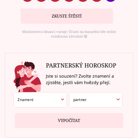
ZKUSTE ŠTĚSTÍ
Ministerstvo financí varuje: Účastí na hazardní hře může
vzniknout závislost ⑱
PARTNERSKÝ HOROSKOP
Jste si souzení? Zvolte znamení a
zjistěte, jestli vám hvězdy přejí.
VYPOČÍTAT