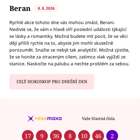
Beran
8. 8. 2026
Rychlé akce tohoto dne vás mohou zmást, Berani.
Nedivte se, že vám v hlavě víří poslední události týkající
se lásky a romantiky. Možná budete mít pocit, že se věci
dějí příliš rychle na to, abyste jim mohli skutečně
porozumět. Snažte se nebýt tak analytičtí. Možná zjistíte,
že se honíte za ztraceným cílem, zatímco vlak vyjíždí ze
stanice. Naskočte na palubu a nechte problém za sebou.
CELÝ HOROSKOP PRO DNEŠNÍ DEN
Vaše šťastná čísla
17
9
36
8
10
46
2