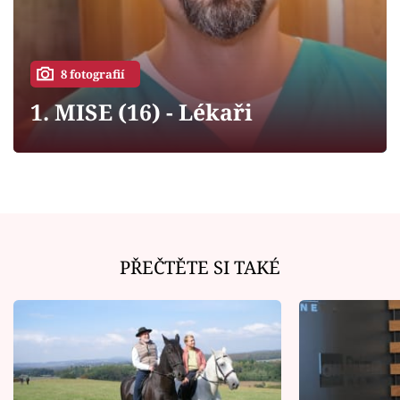
Horoskopy
Sledujte prima+
8 fotografií
Filmový festival Karlovy Vary
1. MISE (16) - Lékaři
Pořady
Mámy sobě
Přihlášení
PŘEČTĚTE SI TAKÉ
Sledujte nás