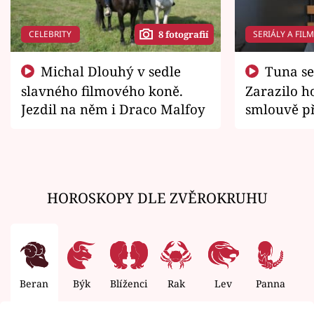
CELEBRITY
SERIÁLY A FIL
8 fotografií
Michal Dlouhý v sedle
Tuna se chtěl vrátit domů.
slavného filmového koně.
Zarazilo ho
Jezdil na něm i Draco Malfoy
smlouvě př
zemřít
HOROSKOPY DLE ZVĚROKRUHU
Beran
Býk
Blíženci
Rak
Lev
Panna
V