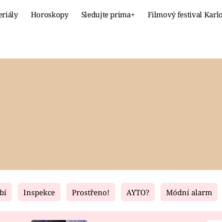
eriály
Horoskopy
Sledujte prima+
Filmový festival Karl
Celebrity
Recept
MÓDA A KRÁSA
HLAVNÍ JÍ
VZTAHY A SEX
SLADKÉ
PRIMA MAMINKA
ZDRAVÉ
bí
Inspekce
Prostřeno!
AYTO?
Módní alarm
Fresh
Living
RECEPTY
BYDLENÍ