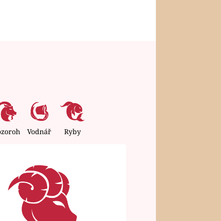
ozoroh
Vodnář
Ryby