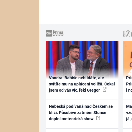
Vondra: Babiše nehlídáte, ale
Pri
svítíte mu na uplácení voličů. Čekal
Pri
jsem od vás víc, řekl Gregor
i n
Nebeská podívaná nad Českem se
Ma
blíží. Působivé zatmění Slunce
vž
doplní meteorická show
já,