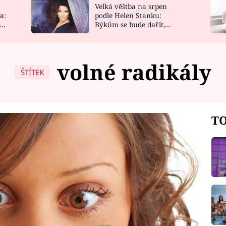
Velká věštba na srpen
NOVINKY
ZAHRADA
a:
podle Helen Stanku:
y
Býkům se bude dařit,
VIDEORECEPTY
DESIGN
Vodnáře čeká jízda
volné radikály
ŠTÍTEK
TO