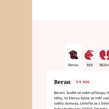
Beran
Býk
Blíže
Beran
9. 8. 2026
Berani, buďte ve svém přístupu mí
něhy, na kterou byste se měli nala
svého domova. Usmiřte se s lidmi,
byly v budoucnu klidné. Do toho, 