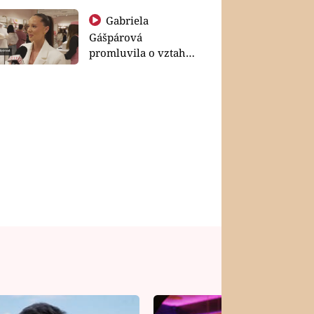
Gabriela
Gášpárová
promluvila o vztahu
a zakládání rodiny