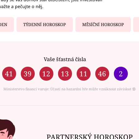
važte a pečujte o něj.
DEN
TÝDENNÍ HOROSKOP
MĚSÍČNÍ HOROSKOP
Vaše šťastná čísla
41
39
12
13
11
46
2
Ministerstvo financí varuje: Účastí na hazardní hře může vzniknout závislost ⑱
PARTNERSKÝ HOROSKOP