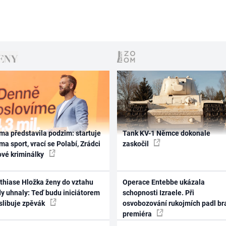
ma představila podzim: startuje
Tank KV-1 Němce dokonale
ma sport, vrací se Polabí, Zrádci
zaskočil
ové kriminálky
thiase Hložka ženy do vztahu
Operace Entebbe ukázala
dy uhnaly: Teď budu iniciátorem
schopnosti Izraele. Při
 slibuje zpěvák
osvobozování rukojmích padl br
premiéra