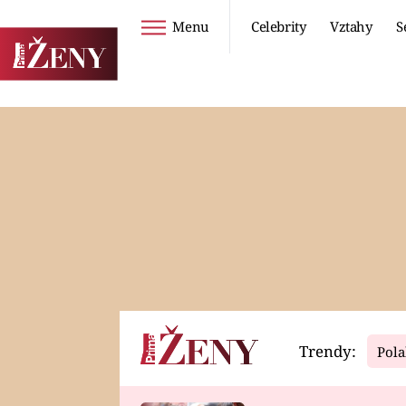
Menu
Celebrity
Vztahy
S
Seriály
Životní styl
ZOO
DIETY A HUBNUTÍ
PROSTŘENO!
CESTOVÁNÍ A
DOVOLENÁ
DUCH
ZDRAVÍ
Trendy:
Pola
Horoskopy
Video
ASTROČLÁNKY
SERIÁLY