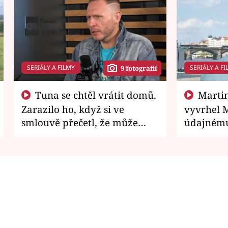
SERIÁLY A FILMY
SERIÁLY A FI
9 fotografií
Tuna se chtěl vrátit domů.
Martin Písařík jako
Zarazilo ho, když si ve
vyvrhel 
smlouvě přečetl, že může
údajnému
zemřít
je v nemil