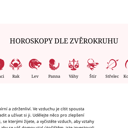
HOROSKOPY DLE ZVĚROKRUHU
nci
Rak
Lev
Panna
Váhy
Štír
Střelec
K
rní a zdrženliví. Ve vzduchu je cítit spousta
dit a užívat si ji. Udělejte něco pro zlepšení
 se kterými žijete, a vyčistěte vzduch, aby vztahy
aby se váš domov stal útočištěm, jste investovali