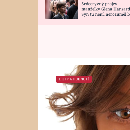
Srdceryvný projev
SNÁŘ
CELEBRITY
manželky Glena Hansard
Syn tu není, nerozuměl b
HOROSKOP NA
VAŘENÍ
tomu, vysvětlila
ROK 2023
DIETY A HUBNUTÍ