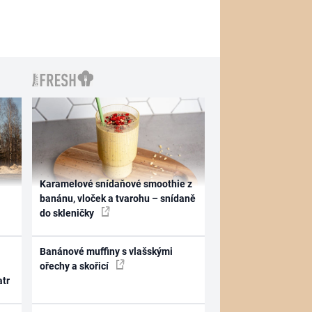
Karamelové snídaňové smoothie z
banánu, vloček a tvarohu – snídaně
do skleničky
Banánové muffiny s vlašskými
ořechy a skořicí
atr