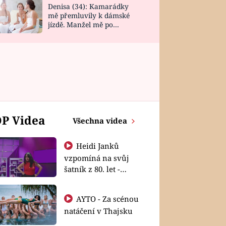
Denisa (34): Kamarádky
mě přemluvily k dámské
jízdě. Manžel mě po
návratu zaskočil
P Videa
Všechna videa
Heidi Janků
vzpomíná na svůj
šatník z 80. let -
Shopaholičky
AYTO - Za scénou
natáčení v Thajsku