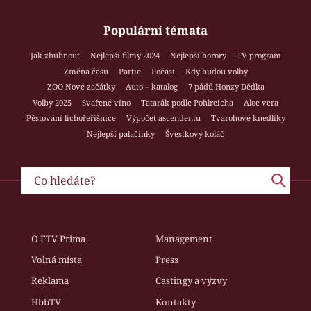
Populární témata
Jak zhubnout
Nejlepší filmy 2024
Nejlepší horory
TV program
Změna času
Partie
Počasí
Kdy budou volby
ZOO Nové začátky
Auto – katalog
7 pádů Honzy Dědka
Volby 2025
Svařené víno
Tatarák podle Pohlreicha
Aloe vera
Pěstování lichořeřišnice
Výpočet ascendentu
Tvarohové knedlíky
Nejlepší palačinky
Švestkový koláč
O FTV Prima
Management
Volná místa
Press
Reklama
Castingy a výzvy
HbbTV
Kontakty