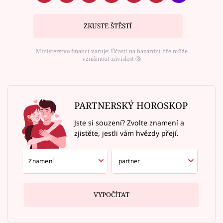
ZKUSTE ŠTĚSTÍ
Ministerstvo financí varuje: Účastí na hazardní hře může
vzniknout závislost ⑱
PARTNERSKÝ HOROSKOP
Jste si souzení? Zvolte znamení a
zjistěte, jestli vám hvězdy přejí.
VYPOČÍTAT