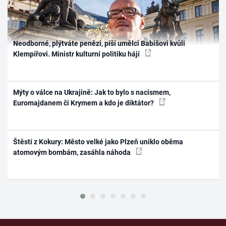
Neodborné, plýtváte penězi, píší umělci Babišovi kvůli
Klempířovi. Ministr kulturní politiku hájí
Mýty o válce na Ukrajině: Jak to bylo s nacismem,
Euromajdanem či Krymem a kdo je diktátor?
Štěstí z Kokury: Město velké jako Plzeň uniklo oběma
atomovým bombám, zasáhla náhoda