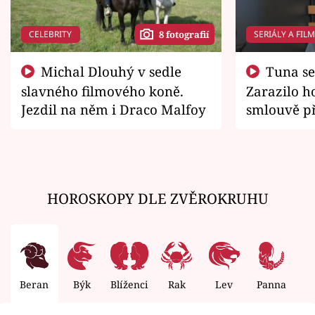
CELEBRITY
SERIÁLY A FIL
8 fotografií
Michal Dlouhý v sedle
Tuna se chtěl vrátit domů.
slavného filmového koně.
Zarazilo ho
Jezdil na něm i Draco Malfoy
smlouvě př
zemřít
HOROSKOPY DLE ZVĚROKRUHU
Beran
Býk
Blíženci
Rak
Lev
Panna
V