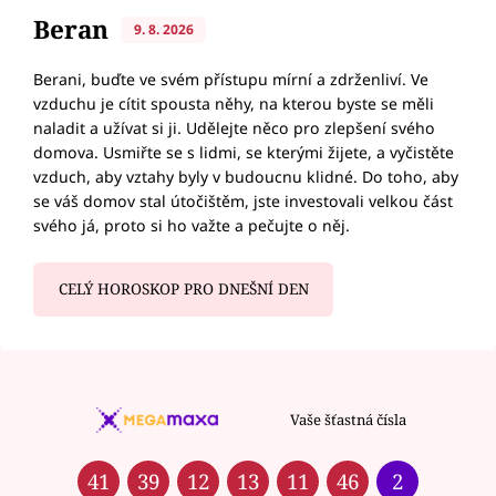
Beran
9. 8. 2026
Berani, buďte ve svém přístupu mírní a zdrženliví. Ve
vzduchu je cítit spousta něhy, na kterou byste se měli
naladit a užívat si ji. Udělejte něco pro zlepšení svého
domova. Usmiřte se s lidmi, se kterými žijete, a vyčistěte
vzduch, aby vztahy byly v budoucnu klidné. Do toho, aby
se váš domov stal útočištěm, jste investovali velkou část
svého já, proto si ho važte a pečujte o něj.
CELÝ HOROSKOP PRO DNEŠNÍ DEN
Vaše šťastná čísla
41
39
12
13
11
46
2