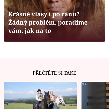
Horoskopy
Sledujte prima+
Krásné vlasy i po ránu?
Žádný problém, poradíme
Filmový festival Karlovy Vary
vám, jak na to
Pořady
Mámy sobě
Přihlášení
PŘEČTĚTE SI TAKÉ
Sledujte nás