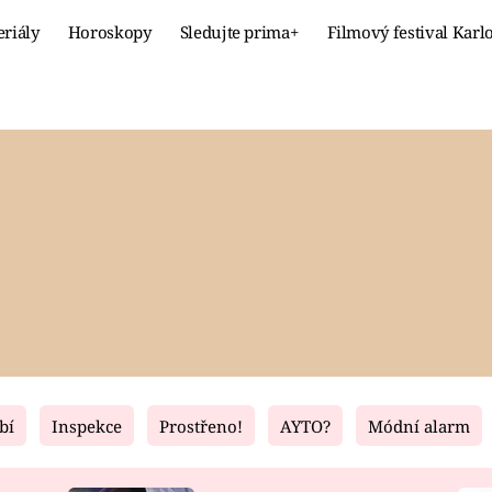
eriály
Horoskopy
Sledujte prima+
Filmový festival Karl
Celebrity
Recept
MÓDA A KRÁSA
HLAVNÍ JÍ
VZTAHY A SEX
SLADKÉ
PRIMA MAMINKA
ZDRAVÉ
bí
Inspekce
Prostřeno!
AYTO?
Módní alarm
Fresh
Living
RECEPTY
BYDLENÍ