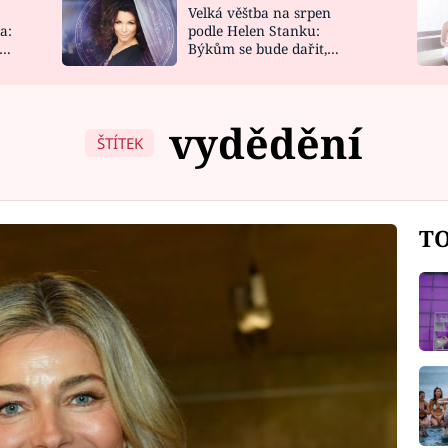
Velká věštba na srpen
NOVINKY
ZAHRADA
a:
podle Helen Stanku:
y
Býkům se bude dařit,
VIDEORECEPTY
DESIGN
Vodnáře čeká jízda
vydědění
ŠTÍTEK
TO