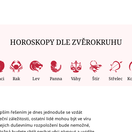
HOROSKOPY DLE ZVĚROKRUHU
nci
Rak
Lev
Panna
Váhy
Štír
Střelec
K
epším řešením je dnes jednoduše se vzdát
ční záležitosti, ostatní lidé mohou být ve víru
b jejich duševnímu rozpoložení bude nemožné,
ožná budete chtít nechat věci plynout a uvidíte,