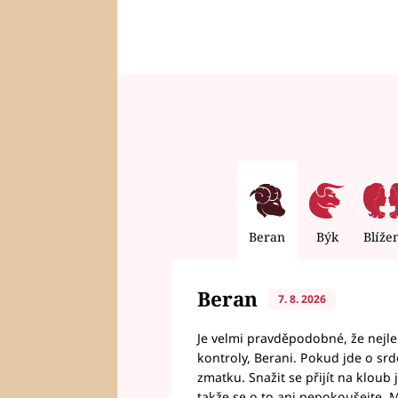
Beran
Býk
Blíže
Beran
7. 8. 2026
Je velmi pravděpodobné, že nejl
kontroly, Berani. Pokud jde o srde
zmatku. Snažit se přijít na klou
takže se o to ani nepokoušejte. M