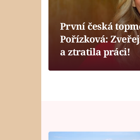
První česká topm
Pořízková: Zveře
a ztratila práci!