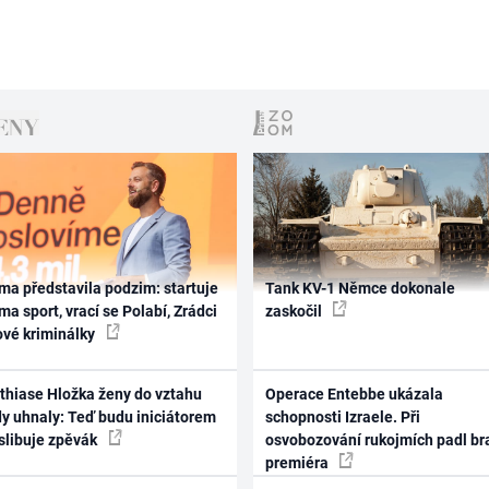
ma představila podzim: startuje
Tank KV-1 Němce dokonale
ma sport, vrací se Polabí, Zrádci
zaskočil
ové kriminálky
thiase Hložka ženy do vztahu
Operace Entebbe ukázala
dy uhnaly: Teď budu iniciátorem
schopnosti Izraele. Při
 slibuje zpěvák
osvobozování rukojmích padl br
premiéra