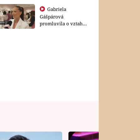
Gabriela
Gášpárová
promluvila o vztahu
a zakládání rodiny