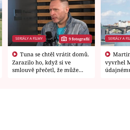
SERIÁLY A FILMY
SERIÁLY A FI
9 fotografií
Tuna se chtěl vrátit domů.
Martin Písařík jako
Zarazilo ho, když si ve
vyvrhel 
smlouvě přečetl, že může
údajnému
zemřít
je v nemil