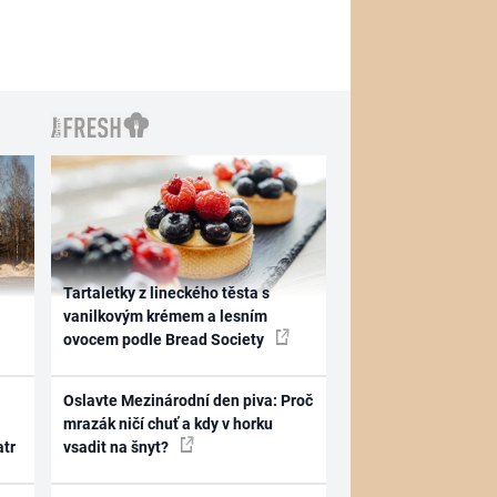
Tartaletky z lineckého těsta s
vanilkovým krémem a lesním
ovocem podle Bread Society
Oslavte Mezinárodní den piva: Proč
mrazák ničí chuť a kdy v horku
atr
vsadit na šnyt?