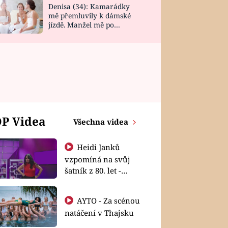
Denisa (34): Kamarádky
mě přemluvily k dámské
jízdě. Manžel mě po
návratu zaskočil
P Videa
Všechna videa
Heidi Janků
vzpomíná na svůj
šatník z 80. let -
Shopaholičky
AYTO - Za scénou
natáčení v Thajsku