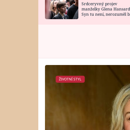
Srdceryvný projev
SNÁŘ
CELEBRITY
manželky Glena Hansard
Syn tu není, nerozuměl b
HOROSKOP NA
VAŘENÍ
tomu, vysvětlila
ROK 2023
ŽIVOTNÍ STYL