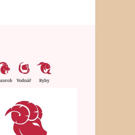
ozoroh
Vodnář
Ryby