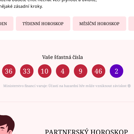
nějaké zásadní kroky.
DEN
TÝDENNÍ HOROSKOP
MĚSÍČNÍ HOROSKOP
Vaše šťastná čísla
36
33
10
4
9
46
2
Ministerstvo financí varuje: Účastí na hazardní hře může vzniknout závislost ⑱
PARTNERSKÝ HOROSKOP