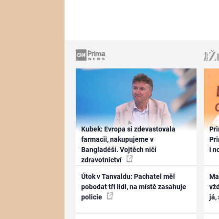
Kubek: Evropa si zdevastovala
Pri
farmacii, nakupujeme v
Pri
Bangladéši. Vojtěch ničí
i n
zdravotnictví
Útok v Tanvaldu: Pachatel měl
Ma
pobodat tři lidi, na místě zasahuje
vž
policie
já,