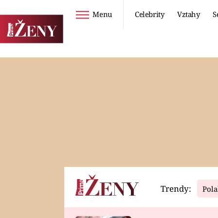
Menu
Celebrity
Vztahy
S
Seriály
Životní styl
ZOO
DIETY A HUBNUTÍ
PROSTŘENO!
CESTOVÁNÍ A
DOVOLENÁ
DUCH
ZDRAVÍ
Trendy:
Pola
Horoskopy
Video
ASTROČLÁNKY
SERIÁLY