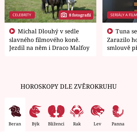
CELEBRITY
SERIÁLY A FIL
8 fotografií
Michal Dlouhý v sedle
Tuna se chtěl vrátit domů.
slavného filmového koně.
Zarazilo ho
Jezdil na něm i Draco Malfoy
smlouvě př
zemřít
HOROSKOPY DLE ZVĚROKRUHU
Beran
Býk
Blíženci
Rak
Lev
Panna
V