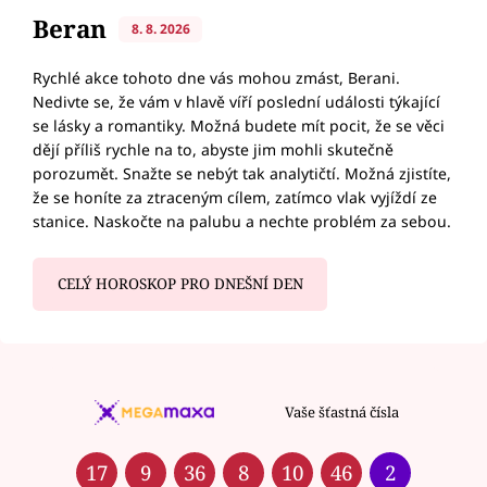
Beran
8. 8. 2026
Rychlé akce tohoto dne vás mohou zmást, Berani.
Nedivte se, že vám v hlavě víří poslední události týkající
se lásky a romantiky. Možná budete mít pocit, že se věci
dějí příliš rychle na to, abyste jim mohli skutečně
porozumět. Snažte se nebýt tak analytičtí. Možná zjistíte,
že se honíte za ztraceným cílem, zatímco vlak vyjíždí ze
stanice. Naskočte na palubu a nechte problém za sebou.
CELÝ HOROSKOP PRO DNEŠNÍ DEN
Vaše šťastná čísla
17
9
36
8
10
46
2