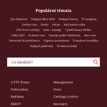
Populární témata
Jak zhubnout
Nejlepší filmy 2024
Nejlepší horory
TV program
Změna času
Partie
Počasí
Kdy budou volby
ZOO Nové začátky
Auto – katalog
7 pádů Honzy Dědka
Volby 2025
Svařené víno
Tatarák podle Pohlreicha
Aloe vera
Pěstování lichořeřišnice
Výpočet ascendentu
Tvarohové knedlíky
Nejlepší palačinky
Švestkový koláč
O FTV Prima
Management
Volná místa
Press
Reklama
Castingy a výzvy
HbbTV
Kontakty