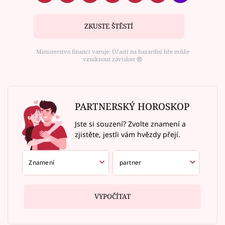
ZKUSTE ŠTĚSTÍ
Ministerstvo financí varuje: Účastí na hazardní hře může
vzniknout závislost ⑱
PARTNERSKÝ HOROSKOP
Jste si souzení? Zvolte znamení a
zjistěte, jestli vám hvězdy přejí.
VYPOČÍTAT