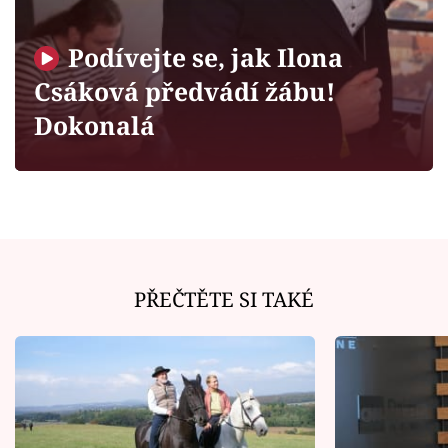
Horoskopy
Sledujte prima+
Podívejte se, jak Ilona
Csáková předvádí žábu!
Filmový festival Karlovy Vary
Dokonalá
Pořady
Mámy sobě
Přihlášení
PŘEČTĚTE SI TAKÉ
Sledujte nás