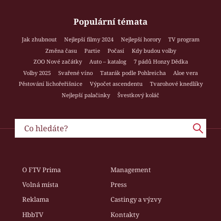
Populární témata
Jak zhubnout
Nejlepší filmy 2024
Nejlepší horory
TV program
Změna času
Partie
Počasí
Kdy budou volby
ZOO Nové začátky
Auto – katalog
7 pádů Honzy Dědka
Volby 2025
Svařené víno
Tatarák podle Pohlreicha
Aloe vera
Pěstování lichořeřišnice
Výpočet ascendentu
Tvarohové knedlíky
Nejlepší palačinky
Švestkový koláč
O FTV Prima
Management
Volná místa
Press
Reklama
Castingy a výzvy
HbbTV
Kontakty