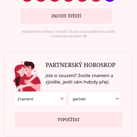
ZKUSTE ŠTĚSTÍ
Ministerstvo financí varuje: Účastí na hazardní hře může
vzniknout závislost ⑱
PARTNERSKÝ HOROSKOP
Jste si souzení? Zvolte znamení a
zjistěte, jestli vám hvězdy přejí.
VYPOČÍTAT