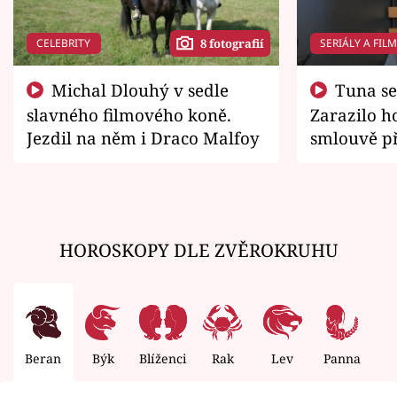
CELEBRITY
SERIÁLY A FIL
8 fotografií
Michal Dlouhý v sedle
Tuna se chtěl vrátit domů.
slavného filmového koně.
Zarazilo ho
Jezdil na něm i Draco Malfoy
smlouvě př
zemřít
HOROSKOPY DLE ZVĚROKRUHU
Beran
Býk
Blíženci
Rak
Lev
Panna
V