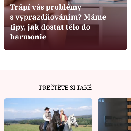
Horoskopy
Trápí vás problémy
Sledujte prima+
s vyprazdňováním? Máme
tipy, jak dostat tělo do
Filmový festival Karlovy Vary
harmonie
Pořady
Mámy sobě
Přihlášení
PŘEČTĚTE SI TAKÉ
Sledujte nás