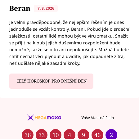
Beran
7. 8. 2026
Je velmi pravděpodobné, že nejlepším řešením je dnes
jednoduše se vzdát kontroly, Berani. Pokud jde o srdeční
záležitosti, ostatní lidé mohou být ve víru zmatku. Snažit
se přijít na kloub jejich duševnímu rozpoložení bude
nemožné, takže se o to ani nepokoušejte. Možná budete
chtít nechat věci plynout a uvidíte, jak dopadnete zítra,
než uděláte nějaké zásadní kroky.
CELÝ HOROSKOP PRO DNEŠNÍ DEN
Vaše šťastná čísla
36
33
10
4
9
46
2