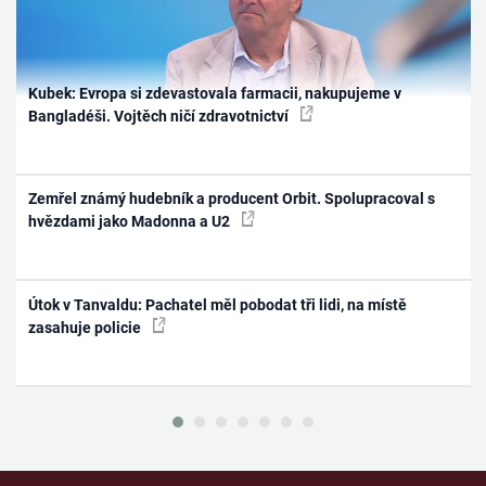
Kubek: Evropa si zdevastovala farmacii, nakupujeme v
Bangladéši. Vojtěch ničí zdravotnictví
Zemřel známý hudebník a producent Orbit. Spolupracoval s
hvězdami jako Madonna a U2
Útok v Tanvaldu: Pachatel měl pobodat tři lidi, na místě
zasahuje policie