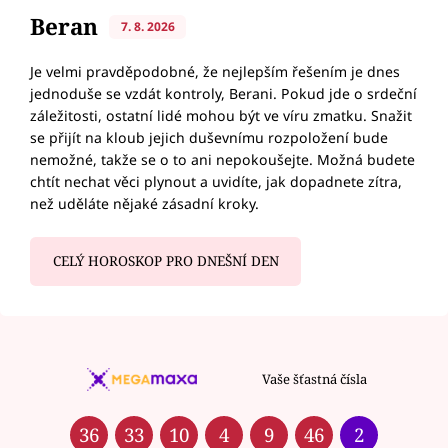
Beran
7. 8. 2026
Je velmi pravděpodobné, že nejlepším řešením je dnes
jednoduše se vzdát kontroly, Berani. Pokud jde o srdeční
záležitosti, ostatní lidé mohou být ve víru zmatku. Snažit
se přijít na kloub jejich duševnímu rozpoložení bude
nemožné, takže se o to ani nepokoušejte. Možná budete
chtít nechat věci plynout a uvidíte, jak dopadnete zítra,
než uděláte nějaké zásadní kroky.
CELÝ HOROSKOP PRO DNEŠNÍ DEN
Vaše šťastná čísla
36
33
10
4
9
46
2