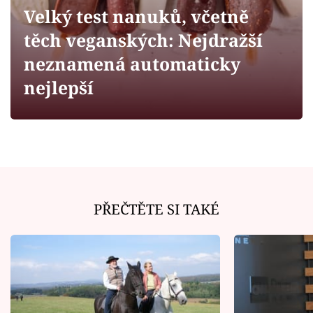
Horoskopy
Velký test nanuků, včetně
Sledujte prima+
těch veganských: Nejdražší
neznamená automaticky
Filmový festival Karlovy Vary
nejlepší
Pořady
Mámy sobě
Přihlášení
PŘEČTĚTE SI TAKÉ
Sledujte nás