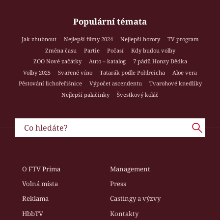
Populární témata
Jak zhubnout
Nejlepší filmy 2024
Nejlepší horory
TV program
Změna času
Partie
Počasí
Kdy budou volby
ZOO Nové začátky
Auto – katalog
7 pádů Honzy Dědka
Volby 2025
Svařené víno
Tatarák podle Pohlreicha
Aloe vera
Pěstování lichořeřišnice
Výpočet ascendentu
Tvarohové knedlíky
Nejlepší palačinky
Švestkový koláč
O FTV Prima
Management
Volná místa
Press
Reklama
Castingy a výzvy
HbbTV
Kontakty