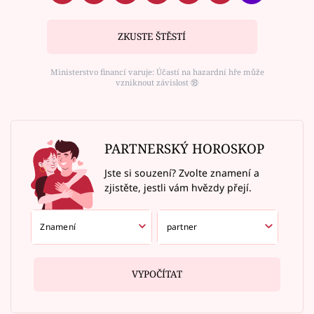
ZKUSTE ŠTĚSTÍ
Ministerstvo financí varuje: Účastí na hazardní hře může
vzniknout závislost ⑱
PARTNERSKÝ HOROSKOP
Jste si souzení? Zvolte znamení a
zjistěte, jestli vám hvězdy přejí.
VYPOČÍTAT