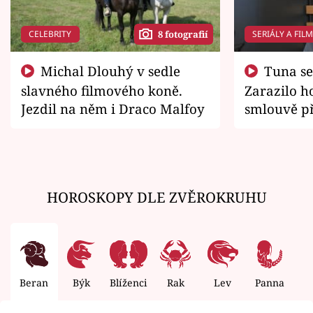
CELEBRITY
SERIÁLY A FIL
8 fotografií
Michal Dlouhý v sedle
Tuna se chtěl vrátit domů.
slavného filmového koně.
Zarazilo ho
Jezdil na něm i Draco Malfoy
smlouvě př
zemřít
HOROSKOPY DLE ZVĚROKRUHU
Beran
Býk
Blíženci
Rak
Lev
Panna
V