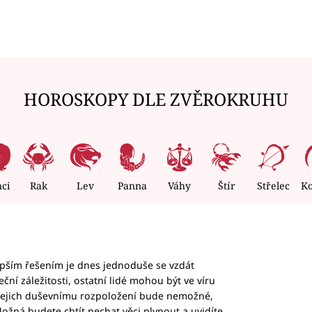
HOROSKOPY DLE ZVĚROKRUHU
nci
Rak
Lev
Panna
Váhy
Štír
Střelec
K
epším řešením je dnes jednoduše se vzdát
ční záležitosti, ostatní lidé mohou být ve víru
b jejich duševnímu rozpoložení bude nemožné,
ožná budete chtít nechat věci plynout a uvidíte,