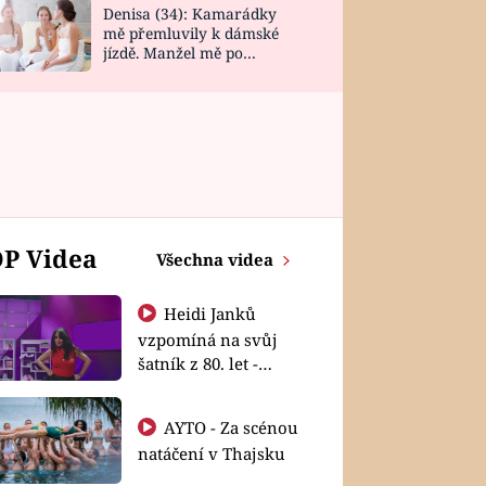
Denisa (34): Kamarádky
mě přemluvily k dámské
jízdě. Manžel mě po
návratu zaskočil
P Videa
Všechna videa
Heidi Janků
vzpomíná na svůj
šatník z 80. let -
Shopaholičky
AYTO - Za scénou
natáčení v Thajsku