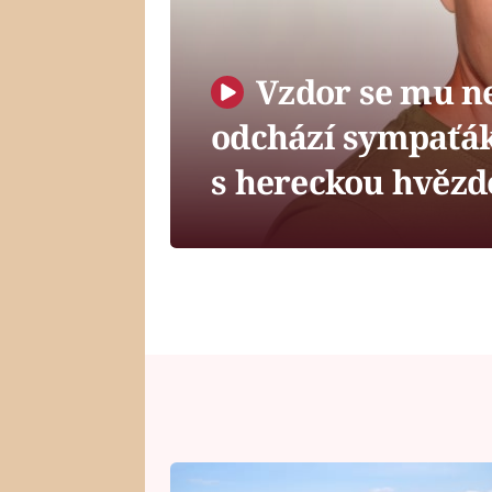
Vzdor se mu ne
odchází sympaťák
s hereckou hvězd