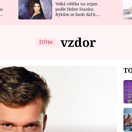
Velká věštba na srpen
NOVINKY
ZAHRADA
a:
podle Helen Stanku:
y
Býkům se bude dařit,
VIDEORECEPTY
DESIGN
Vodnáře čeká jízda
vzdor
ŠTÍTEK
TO