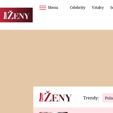
Menu
Celebrity
Vztahy
S
Seriály
Životní styl
ZOO
DIETY A HUBNUTÍ
PROSTŘENO!
CESTOVÁNÍ A
DOVOLENÁ
DUCH
ZDRAVÍ
Trendy:
Pola
Horoskopy
Video
ASTROČLÁNKY
SERIÁLY