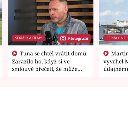
SERIÁLY A FILMY
SERIÁLY A FI
9 fotografií
Tuna se chtěl vrátit domů.
Martin Písařík jako
Zarazilo ho, když si ve
vyvrhel 
smlouvě přečetl, že může
údajnému
zemřít
je v nemil