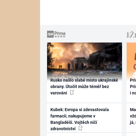
Rusko našlo slabé místo ukrajinské
Pri
obrany. Útočit může téměř bez
Pri
varování
i n
Kubek: Evropa si zdevastovala
Ma
farmacii, nakupujeme v
vž
Bangladéši. Vojtěch ničí
já,
zdravotnictví