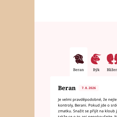
Beran
Býk
Blíže
Beran
7. 8. 2026
Je velmi pravděpodobné, že nejl
kontroly, Berani. Pokud jde o srde
zmatku. Snažit se přijít na klou
takže se o to ani nepokoušejte. M