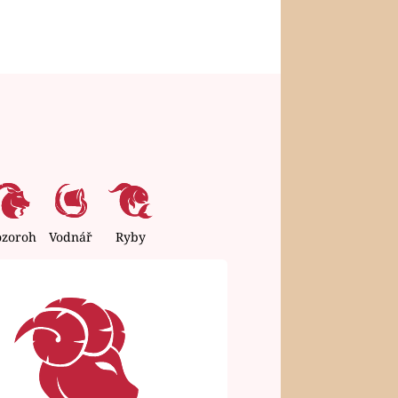
ozoroh
Vodnář
Ryby