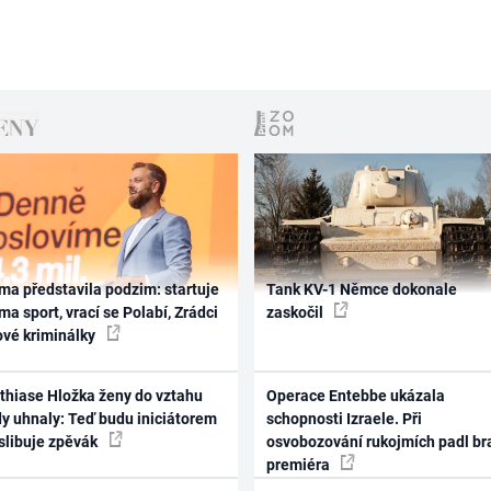
ma představila podzim: startuje
Tank KV-1 Němce dokonale
ma sport, vrací se Polabí, Zrádci
zaskočil
ové kriminálky
thiase Hložka ženy do vztahu
Operace Entebbe ukázala
dy uhnaly: Teď budu iniciátorem
schopnosti Izraele. Při
 slibuje zpěvák
osvobozování rukojmích padl br
premiéra