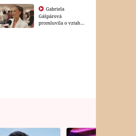
Gabriela
Gášpárová
promluvila o vztahu
a zakládání rodiny