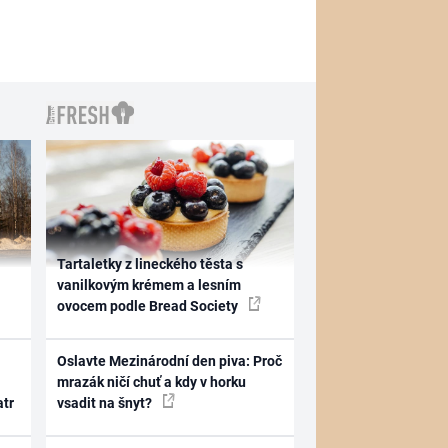
Tartaletky z lineckého těsta s
vanilkovým krémem a lesním
ovocem podle Bread Society
Oslavte Mezinárodní den piva: Proč
mrazák ničí chuť a kdy v horku
atr
vsadit na šnyt?