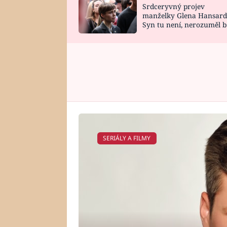
Srdceryvný projev
SNÁŘ
CELEBRITY
manželky Glena Hansard
Syn tu není, nerozuměl b
HOROSKOP NA
VAŘENÍ
tomu, vysvětlila
ROK 2023
SERIÁLY A FILMY