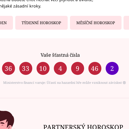
nějaké zásadní kroky.
DEN
TÝDENNÍ HOROSKOP
MĚSÍČNÍ HOROSKOP
Vaše šťastná čísla
36
33
10
4
9
46
2
Ministerstvo financí varuje: Účastí na hazardní hře může vzniknout závislost ⑱
PARTNERSKÝ HOROSKOP