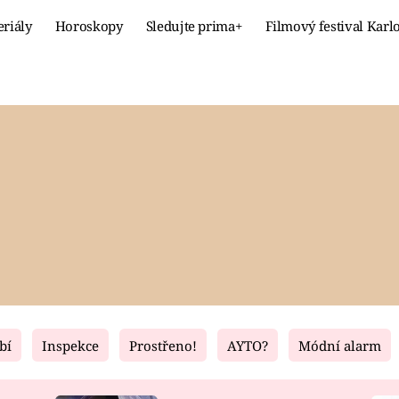
eriály
Horoskopy
Sledujte prima+
Filmový festival Karl
Celebrity
Recept
MÓDA A KRÁSA
HLAVNÍ JÍ
VZTAHY A SEX
SLADKÉ
PRIMA MAMINKA
ZDRAVÉ
bí
Inspekce
Prostřeno!
AYTO?
Módní alarm
Fresh
Living
RECEPTY
BYDLENÍ