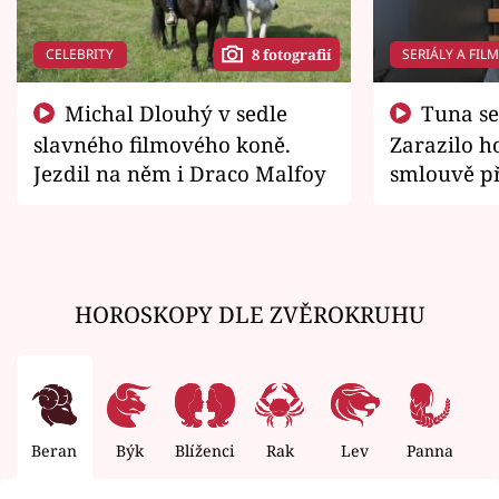
CELEBRITY
SERIÁLY A FIL
8 fotografií
Michal Dlouhý v sedle
Tuna se chtěl vrátit domů.
slavného filmového koně.
Zarazilo ho
Jezdil na něm i Draco Malfoy
smlouvě př
zemřít
HOROSKOPY DLE ZVĚROKRUHU
Beran
Býk
Blíženci
Rak
Lev
Panna
V