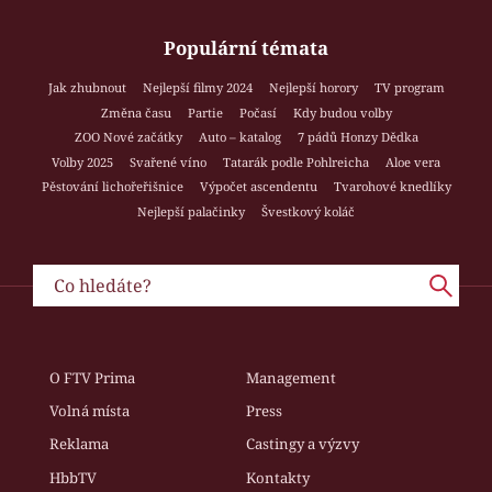
Populární témata
Jak zhubnout
Nejlepší filmy 2024
Nejlepší horory
TV program
Změna času
Partie
Počasí
Kdy budou volby
ZOO Nové začátky
Auto – katalog
7 pádů Honzy Dědka
Volby 2025
Svařené víno
Tatarák podle Pohlreicha
Aloe vera
Pěstování lichořeřišnice
Výpočet ascendentu
Tvarohové knedlíky
Nejlepší palačinky
Švestkový koláč
O FTV Prima
Management
Volná místa
Press
Reklama
Castingy a výzvy
HbbTV
Kontakty