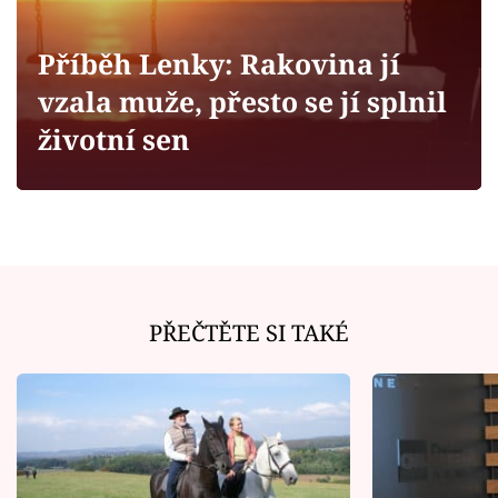
Horoskopy
Sledujte prima+
Příběh Lenky: Rakovina jí
vzala muže, přesto se jí splnil
Filmový festival Karlovy Vary
životní sen
Pořady
Mámy sobě
Přihlášení
PŘEČTĚTE SI TAKÉ
Sledujte nás