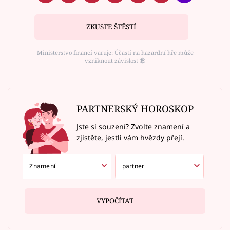
ZKUSTE ŠTĚSTÍ
Ministerstvo financí varuje: Účastí na hazardní hře může
vzniknout závislost ⑱
PARTNERSKÝ HOROSKOP
Jste si souzení? Zvolte znamení a
zjistěte, jestli vám hvězdy přejí.
VYPOČÍTAT