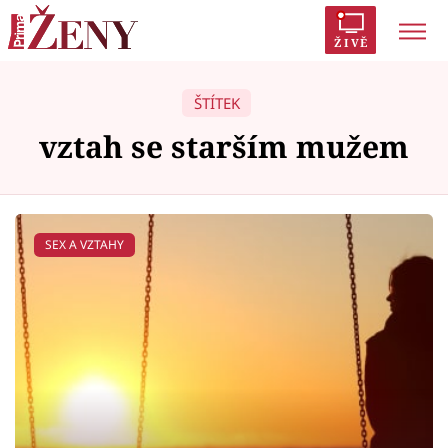
ŽIVĚ
Trendy:
Polabí
Inspekce
Prostřeno!
AYTO?
ŠTÍTEK
Módní alarm
Zrádci
Proměny
vztah se starším mužem
SEX A VZTAHY
Témata
Celebrity
Vztahy
Seriály