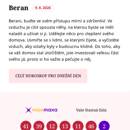
Beran
9. 8. 2026
Berani, buďte ve svém přístupu mírní a zdrženliví. Ve
vzduchu je cítit spousta něhy, na kterou byste se měli
naladit a užívat si ji. Udělejte něco pro zlepšení svého
domova. Usmiřte se s lidmi, se kterými žijete, a vyčistěte
vzduch, aby vztahy byly v budoucnu klidné. Do toho, aby
se váš domov stal útočištěm, jste investovali velkou část
svého já, proto si ho važte a pečujte o něj.
CELÝ HOROSKOP PRO DNEŠNÍ DEN
Vaše šťastná čísla
41
39
12
13
11
46
2