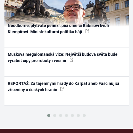
Neodborné, plýtváte penězi, píší umělci Babišovi kvůli
Klempířovi. Ministr kulturní politiku hájí
Muskova megalomanská vize: Největší budova světa bude
vyrábět čipy pro roboty i vesmír
REPORTÁŽ: Za tajemnými hrady do Karpat aneb Fascinující
zříceniny u českých hranic