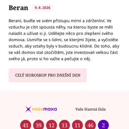
Beran
9. 8. 2026
Berani, buďte ve svém přístupu mírní a zdrženliví. Ve
vzduchu je cítit spousta něhy, na kterou byste se měli
naladit a užívat si ji. Udělejte něco pro zlepšení svého
domova. Usmiřte se s lidmi, se kterými žijete, a vyčistěte
vzduch, aby vztahy byly v budoucnu klidné. Do toho, aby
se váš domov stal útočištěm, jste investovali velkou část
svého já, proto si ho važte a pečujte o něj.
CELÝ HOROSKOP PRO DNEŠNÍ DEN
Vaše šťastná čísla
41
39
12
13
11
46
2