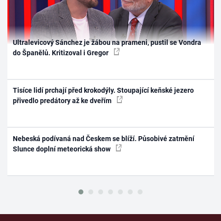
Ultralevicový Sánchez je žábou na prameni, pustil se Vondra
do Španělů. Kritizoval i Gregor
Tisíce lidí prchají před krokodýly. Stoupající keňské jezero
přivedlo predátory až ke dveřím
Nebeská podívaná nad Českem se blíží. Působivé zatmění
Slunce doplní meteorická show