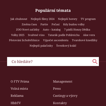
Populární témata
Jak zhubnout
Nejlepší filmy 2024
Nejlepší horory
TV program
Změna času
Partie
Počasí
Kdy budou volby
ZOO Nové začátky
Auto – katalog
7 pádů Honzy Dědka
Volby 2025
Svařené víno
Tatarák podle Pohlreicha
Aloe vera
Pěstování lichořeřišnice
Výpočet ascendentu
Tvarohové knedlíky
Nejlepší palačinky
Švestkový koláč
O FTV Prima
Management
Volná místa
Press
Reklama
Castingy a výzvy
HbbTV
Kontakty