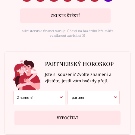
ZKUSTE ŠTĚSTÍ
Ministerstvo financí varuje: Účastí na hazardní hře může
vzniknout závislost ⑱
PARTNERSKÝ HOROSKOP
Jste si souzení? Zvolte znamení a
zjistěte, jestli vám hvězdy přejí.
VYPOČÍTAT