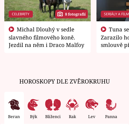
CELEBRITY
SERIÁLY A FIL
8 fotografií
Michal Dlouhý v sedle
Tuna se chtěl vrátit domů.
slavného filmového koně.
Zarazilo ho
Jezdil na něm i Draco Malfoy
smlouvě př
zemřít
HOROSKOPY DLE ZVĚROKRUHU
Beran
Býk
Blíženci
Rak
Lev
Panna
V