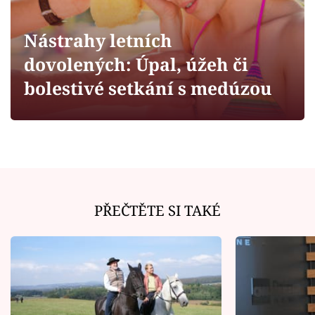
Horoskopy
Sledujte prima+
Nástrahy letních
dovolených: Úpal, úžeh či
Filmový festival Karlovy Vary
bolestivé setkání s medúzou
Pořady
Mámy sobě
Přihlášení
PŘEČTĚTE SI TAKÉ
Sledujte nás