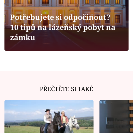
Horoskopy
Sledujte prima+
Potřebujete si odpočinout?
10 tipů na lázeňský pobyt na
Filmový festival Karlovy Vary
zámku
Pořady
Mámy sobě
Přihlášení
PŘEČTĚTE SI TAKÉ
Sledujte nás