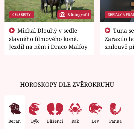
CELEBRITY
SERIÁLY A FIL
8 fotografií
Michal Dlouhý v sedle
Tuna se chtěl vrátit domů.
slavného filmového koně.
Zarazilo ho
Jezdil na něm i Draco Malfoy
smlouvě př
zemřít
HOROSKOPY DLE ZVĚROKRUHU
Beran
Býk
Blíženci
Rak
Lev
Panna
V