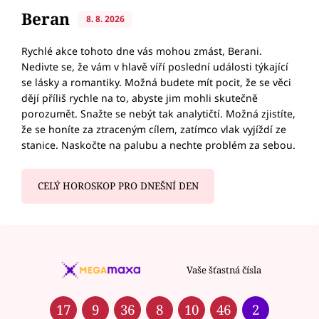
Beran
8. 8. 2026
Rychlé akce tohoto dne vás mohou zmást, Berani.
Nedivte se, že vám v hlavě víří poslední události týkající
se lásky a romantiky. Možná budete mít pocit, že se věci
dějí příliš rychle na to, abyste jim mohli skutečně
porozumět. Snažte se nebýt tak analytičtí. Možná zjistíte,
že se honíte za ztraceným cílem, zatímco vlak vyjíždí ze
stanice. Naskočte na palubu a nechte problém za sebou.
CELÝ HOROSKOP PRO DNEŠNÍ DEN
Vaše šťastná čísla
17
9
36
8
10
46
2