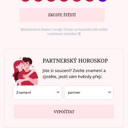
ZKUSTE ŠTĚSTÍ
Ministerstvo financí varuje: Účastí na hazardní hře může
vzniknout závislost ⑱
PARTNERSKÝ HOROSKOP
Jste si souzení? Zvolte znamení a
zjistěte, jestli vám hvězdy přejí.
VYPOČÍTAT