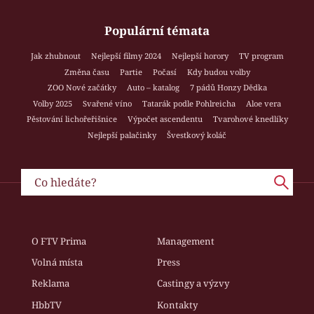
Populární témata
Jak zhubnout
Nejlepší filmy 2024
Nejlepší horory
TV program
Změna času
Partie
Počasí
Kdy budou volby
ZOO Nové začátky
Auto – katalog
7 pádů Honzy Dědka
Volby 2025
Svařené víno
Tatarák podle Pohlreicha
Aloe vera
Pěstování lichořeřišnice
Výpočet ascendentu
Tvarohové knedlíky
Nejlepší palačinky
Švestkový koláč
O FTV Prima
Management
Volná místa
Press
Reklama
Castingy a výzvy
HbbTV
Kontakty