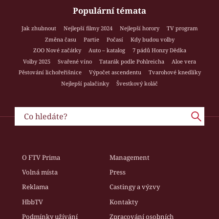
Populární témata
Jak zhubnout
Nejlepší filmy 2024
Nejlepší horory
TV program
Změna času
Partie
Počasí
Kdy budou volby
ZOO Nové začátky
Auto – katalog
7 pádů Honzy Dědka
Volby 2025
Svařené víno
Tatarák podle Pohlreicha
Aloe vera
Pěstování lichořeřišnice
Výpočet ascendentu
Tvarohové knedlíky
Nejlepší palačinky
Švestkový koláč
O FTV Prima
Management
Volná místa
Press
Reklama
Castingy a výzvy
HbbTV
Kontakty
Podmínky užívání
Zpracování osobních