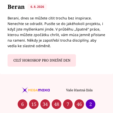
Beran
6. 8. 2026
Berani, dnes se můžete cítit trochu bez inspirace.
Nenechte se odradit. Pusťte se do jakéhokoli projektu, i
když jste myšlenkami jinde. V průběhu „špatné“ práce,
kterou můžete zpočátku chrlit, vám múza jemně přistane
na rameni. Někdy je zapotřebí trocha disciplíny, aby
vedla ke slastné odměně.
CELÝ HOROSKOP PRO DNEŠNÍ DEN
Vaše šťastná čísla
6
15
34
48
7
46
2