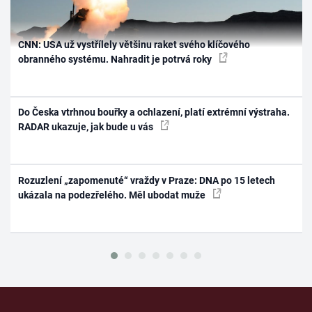
CNN: USA už vystřílely většinu raket svého klíčového
obranného systému. Nahradit je potrvá roky
Do Česka vtrhnou bouřky a ochlazení, platí extrémní výstraha.
RADAR ukazuje, jak bude u vás
Rozuzlení „zapomenuté“ vraždy v Praze: DNA po 15 letech
ukázala na podezřelého. Měl ubodat muže