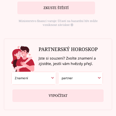
ZKUSTE ŠTĚSTÍ
Ministerstvo financí varuje: Účastí na hazardní hře může
vzniknout závislost ⑱
PARTNERSKÝ HOROSKOP
Jste si souzení? Zvolte znamení a
zjistěte, jestli vám hvězdy přejí.
VYPOČÍTAT