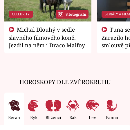
CELEBRITY
SERIÁLY A FIL
8 fotografií
Michal Dlouhý v sedle
Tuna se chtěl vrátit domů.
slavného filmového koně.
Zarazilo ho
Jezdil na něm i Draco Malfoy
smlouvě př
zemřít
HOROSKOPY DLE ZVĚROKRUHU
Beran
Býk
Blíženci
Rak
Lev
Panna
V