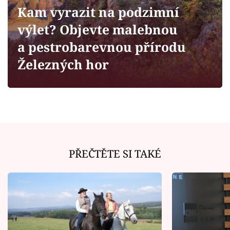
Horoskopy
Kam vyrazit na podzimní
Sledujte prima+
výlet? Objevte malebnou
a pestrobarevnou přírodu
Filmový festival Karlovy Vary
Železných hor
Pořady
Mámy sobě
Přihlášení
PŘEČTĚTE SI TAKÉ
Sledujte nás