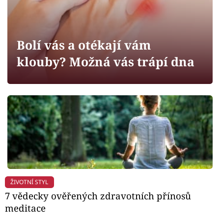
Horoskopy
Sledujte prima+
Bolí vás a otékají vám
Filmový festival Karlovy Vary
klouby? Možná vás trápí dna
Pořady
Mámy sobě
Přihlášení
Sledujte nás
ŽIVOTNÍ STYL
7 vědecky ověřených zdravotních přínosů
meditace