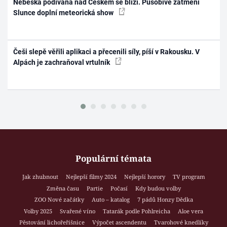
Nebeská podívaná nad Českem se blíží. Působivé zatmění
Slunce doplní meteorická show
Češi slepě věřili aplikaci a přecenili síly, píší v Rakousku. V
Alpách je zachraňoval vrtulník
Populární témata
Jak zhubnout
Nejlepší filmy 2024
Nejlepší horory
TV program
Změna času
Partie
Počasí
Kdy budou volby
ZOO Nové začátky
Auto – katalog
7 pádů Honzy Dědka
Volby 2025
Svařené víno
Tatarák podle Pohlreicha
Aloe vera
Pěstování lichořeřišnice
Výpočet ascendentu
Tvarohové knedlíky