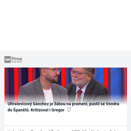
Ultralevicový Sánchez je žábou na prameni, pustil se Vondra
do Španělů. Kritizoval i Gregor