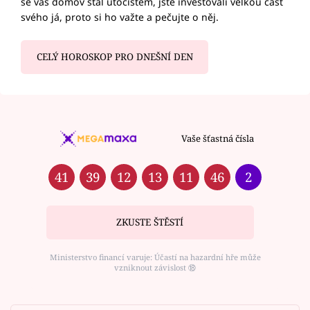
se váš domov stal útočištěm, jste investovali velkou část
svého já, proto si ho važte a pečujte o něj.
CELÝ HOROSKOP PRO DNEŠNÍ DEN
Vaše šťastná čísla
41
39
12
13
11
46
2
ZKUSTE ŠTĚSTÍ
Ministerstvo financí varuje: Účastí na hazardní hře může
vzniknout závislost ⑱