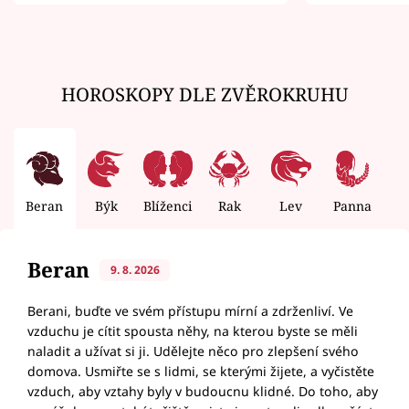
zemřít
HOROSKOPY DLE ZVĚROKRUHU
Beran
Býk
Blíženci
Rak
Lev
Panna
V
Beran
9. 8. 2026
Berani, buďte ve svém přístupu mírní a zdrženliví. Ve
vzduchu je cítit spousta něhy, na kterou byste se měli
naladit a užívat si ji. Udělejte něco pro zlepšení svého
domova. Usmiřte se s lidmi, se kterými žijete, a vyčistěte
vzduch, aby vztahy byly v budoucnu klidné. Do toho, aby