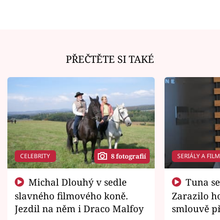
PŘEČTĚTE SI TAKÉ
CELEBRITY
SERIÁLY A FIL
8 fotografií
Michal Dlouhý v sedle
Tuna se chtěl vrátit domů.
slavného filmového koně.
Zarazilo ho
Jezdil na něm i Draco Malfoy
smlouvě př