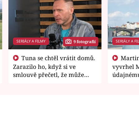
SERIÁLY A FILMY
SERIÁLY A FI
9 fotografií
Tuna se chtěl vrátit domů.
Martin Písařík jako
Zarazilo ho, když si ve
vyvrhel 
smlouvě přečetl, že může
údajnému
zemřít
je v nemil