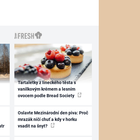
Tartaletky z lineckého těsta s
vanilkovým krémem a lesním
ovocem podle Bread Society
Oslavte Mezinárodní den piva: Proč
mrazák ničí chuť a kdy v horku
atr
vsadit na šnyt?