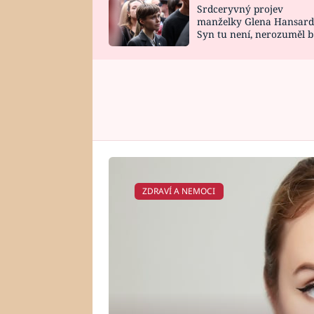
Srdceryvný projev
SNÁŘ
CELEBRITY
manželky Glena Hansard
Syn tu není, nerozuměl b
HOROSKOP NA
VAŘENÍ
tomu, vysvětlila
ROK 2023
ZDRAVÍ A NEMOCI