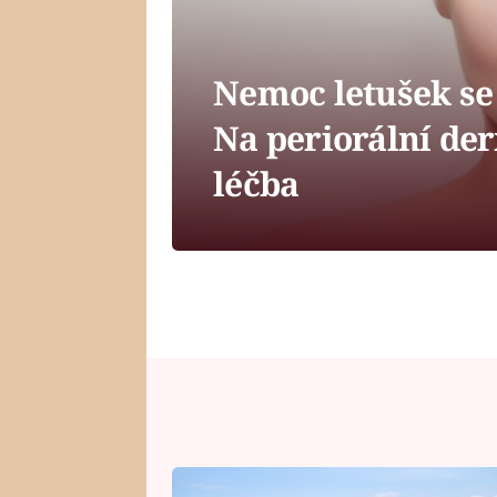
Nemoc letušek se 
Na periorální de
léčba