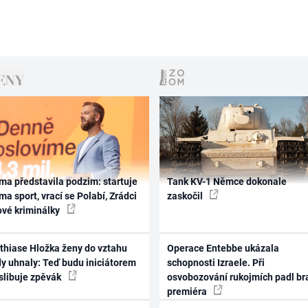
ma představila podzim: startuje
Tank KV-1 Němce dokonale
ma sport, vrací se Polabí, Zrádci
zaskočil
ové kriminálky
thiase Hložka ženy do vztahu
Operace Entebbe ukázala
dy uhnaly: Teď budu iniciátorem
schopnosti Izraele. Při
 slibuje zpěvák
osvobozování rukojmích padl br
premiéra