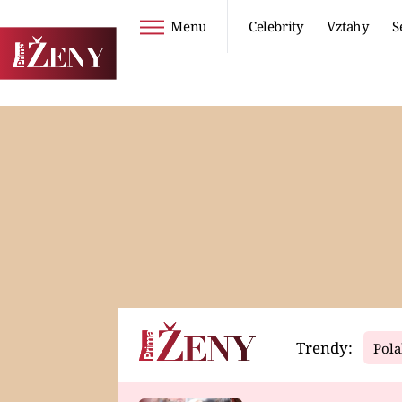
Menu
Celebrity
Vztahy
S
Seriály
Životní styl
ZOO
DIETY A HUBNUTÍ
PROSTŘENO!
CESTOVÁNÍ A
DOVOLENÁ
DUCH
ZDRAVÍ
Trendy:
Pola
Horoskopy
Video
ASTROČLÁNKY
SERIÁLY