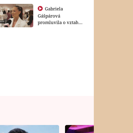
Gabriela
Gášpárová
promluvila o vztahu
a zakládání rodiny