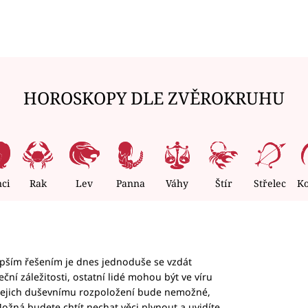
HOROSKOPY DLE ZVĚROKRUHU
nci
Rak
Lev
Panna
Váhy
Štír
Střelec
K
epším řešením je dnes jednoduše se vzdát
ční záležitosti, ostatní lidé mohou být ve víru
b jejich duševnímu rozpoložení bude nemožné,
ožná budete chtít nechat věci plynout a uvidíte,