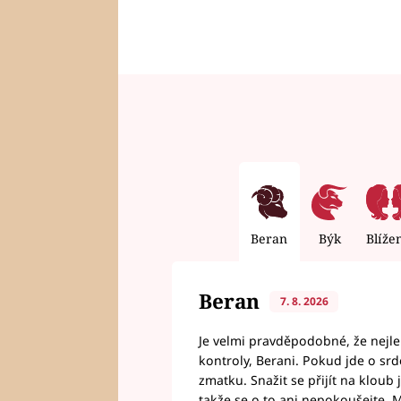
Beran
Býk
Blíže
Beran
7. 8. 2026
Je velmi pravděpodobné, že nejl
kontroly, Berani. Pokud jde o srde
zmatku. Snažit se přijít na klou
takže se o to ani nepokoušejte. M