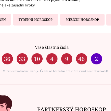
nějaké zásadní kroky.
DEN
TÝDENNÍ HOROSKOP
MĚSÍČNÍ HOROSKOP
Vaše šťastná čísla
36
33
10
4
9
46
2
Ministerstvo financí varuje: Účastí na hazardní hře může vzniknout závislost ⑱
PARTNERSKÝ HOROSKOP