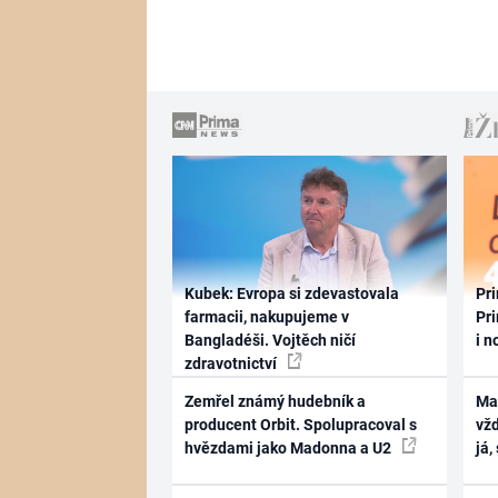
Kubek: Evropa si zdevastovala
Pri
farmacii, nakupujeme v
Pri
Bangladéši. Vojtěch ničí
i n
zdravotnictví
Zemřel známý hudebník a
Ma
producent Orbit. Spolupracoval s
vž
hvězdami jako Madonna a U2
já,