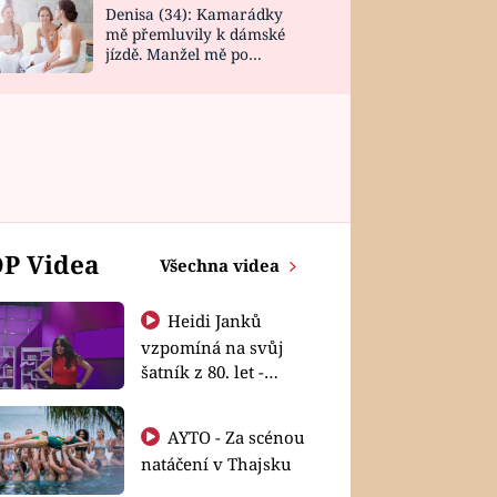
Denisa (34): Kamarádky
mě přemluvily k dámské
jízdě. Manžel mě po
návratu zaskočil
P Videa
Všechna videa
Heidi Janků
vzpomíná na svůj
šatník z 80. let -
Shopaholičky
AYTO - Za scénou
natáčení v Thajsku