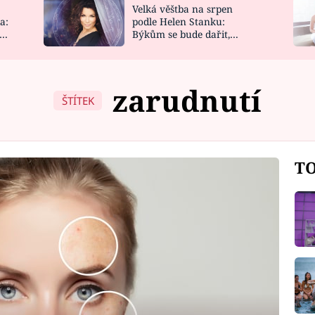
Velká věštba na srpen
NOVINKY
ZAHRADA
a:
podle Helen Stanku:
y
Býkům se bude dařit,
VIDEORECEPTY
DESIGN
Vodnáře čeká jízda
zarudnutí
ŠTÍTEK
TO