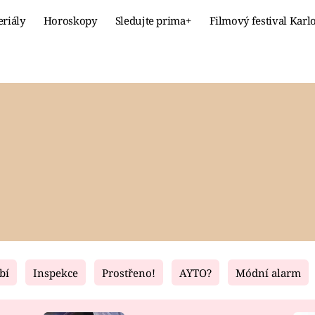
eriály
Horoskopy
Sledujte prima+
Filmový festival Karl
Celebrity
Recept
MÓDA A KRÁSA
HLAVNÍ JÍ
VZTAHY A SEX
SLADKÉ
PRIMA MAMINKA
ZDRAVÉ
bí
Inspekce
Prostřeno!
AYTO?
Módní alarm
Fresh
Living
RECEPTY
BYDLENÍ