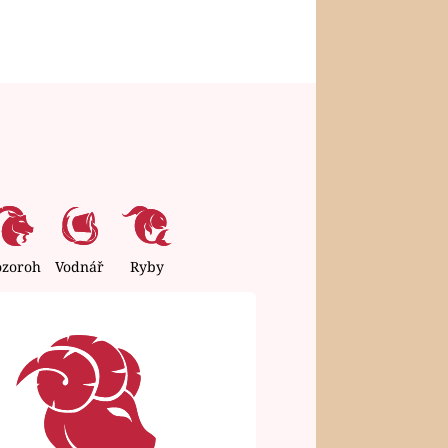
ozoroh
Vodnář
Ryby