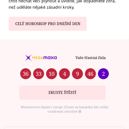
chtít nechat věci plynout a uvidíte, jak dopadnete zítra,
než uděláte nějaké zásadní kroky.
CELÝ HOROSKOP PRO DNEŠNÍ DEN
Vaše šťastná čísla
36
33
10
4
9
46
2
ZKUSTE ŠTĚSTÍ
Ministerstvo financí varuje: Účastí na hazardní hře může
vzniknout závislost ⑱