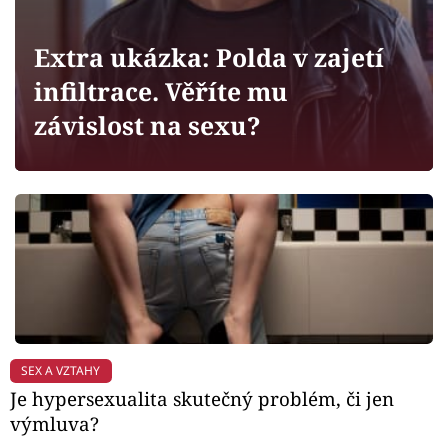
Horoskopy
Sledujte prima+
Extra ukázka: Polda v zajetí
infiltrace. Věříte mu
Filmový festival Karlovy Vary
závislost na sexu?
Pořady
Mámy sobě
Přihlášení
Sledujte nás
SEX A VZTAHY
Je hypersexualita skutečný problém, či jen
výmluva?