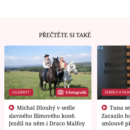
PŘEČTĚTE SI TAKÉ
CELEBRITY
SERIÁLY A FIL
8 fotografií
Michal Dlouhý v sedle
Tuna se chtěl vrátit domů.
slavného filmového koně.
Zarazilo ho
Jezdil na něm i Draco Malfoy
smlouvě př