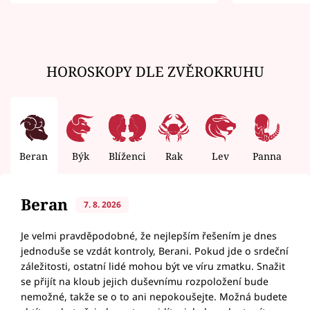
zemřít
HOROSKOPY DLE ZVĚROKRUHU
Beran
Býk
Blíženci
Rak
Lev
Panna
V
Beran
7. 8. 2026
Je velmi pravděpodobné, že nejlepším řešením je dnes
jednoduše se vzdát kontroly, Berani. Pokud jde o srdeční
záležitosti, ostatní lidé mohou být ve víru zmatku. Snažit
se přijít na kloub jejich duševnímu rozpoložení bude
nemožné, takže se o to ani nepokoušejte. Možná budete