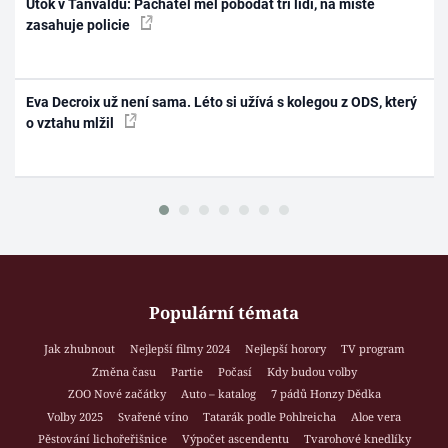
Útok v Tanvaldu: Pachatel měl pobodat tři lidi, na místě
zasahuje policie
Eva Decroix už není sama. Léto si užívá s kolegou z ODS, který
o vztahu mlžil
Populární témata
Jak zhubnout
Nejlepší filmy 2024
Nejlepší horory
TV program
Změna času
Partie
Počasí
Kdy budou volby
ZOO Nové začátky
Auto – katalog
7 pádů Honzy Dědka
Volby 2025
Svařené víno
Tatarák podle Pohlreicha
Aloe vera
Pěstování lichořeřišnice
Výpočet ascendentu
Tvarohové knedlíky