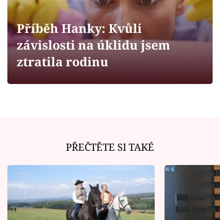
Horoskopy
Sledujte prima+
Příběh Hanky: Kvůli
závislosti na úklidu jsem
Filmový festival Karlovy Vary
ztratila rodinu
Pořady
Mámy sobě
Přihlášení
PŘEČTĚTE SI TAKÉ
Sledujte nás