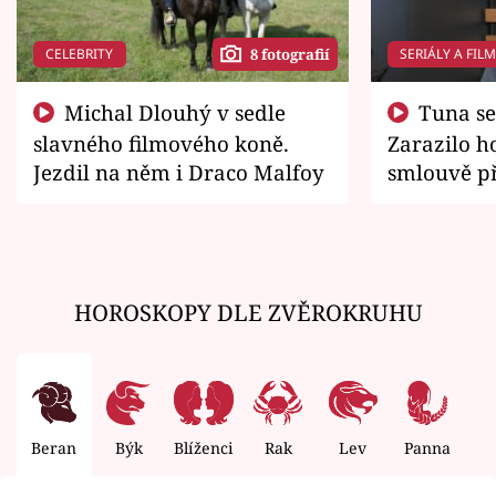
CELEBRITY
SERIÁLY A FIL
8 fotografií
Michal Dlouhý v sedle
Tuna se chtěl vrátit domů.
slavného filmového koně.
Zarazilo ho
Jezdil na něm i Draco Malfoy
smlouvě př
zemřít
HOROSKOPY DLE ZVĚROKRUHU
Beran
Býk
Blíženci
Rak
Lev
Panna
V