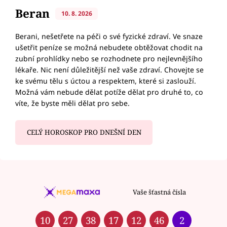
Beran
10. 8. 2026
Berani, nešetřete na péči o své fyzické zdraví. Ve snaze
ušetřit peníze se možná nebudete obtěžovat chodit na
zubní prohlídky nebo se rozhodnete pro nejlevnějšího
lékaře. Nic není důležitější než vaše zdraví. Chovejte se
ke svému tělu s úctou a respektem, které si zaslouží.
Možná vám nebude dělat potíže dělat pro druhé to, co
víte, že byste měli dělat pro sebe.
CELÝ HOROSKOP PRO DNEŠNÍ DEN
Vaše šťastná čísla
10
27
38
17
12
46
2