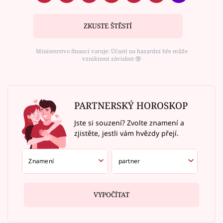
ZKUSTE ŠTĚSTÍ
Ministerstvo financí varuje: Účastí na hazardní hře může
vzniknout závislost ⑱
PARTNERSKÝ HOROSKOP
Jste si souzení? Zvolte znamení a
zjistěte, jestli vám hvězdy přejí.
VYPOČÍTAT