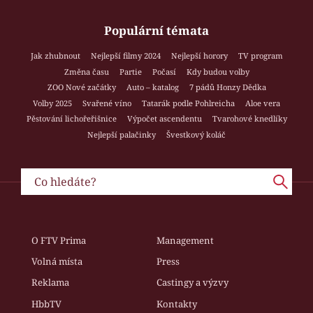
Populární témata
Jak zhubnout
Nejlepší filmy 2024
Nejlepší horory
TV program
Změna času
Partie
Počasí
Kdy budou volby
ZOO Nové začátky
Auto – katalog
7 pádů Honzy Dědka
Volby 2025
Svařené víno
Tatarák podle Pohlreicha
Aloe vera
Pěstování lichořeřišnice
Výpočet ascendentu
Tvarohové knedlíky
Nejlepší palačinky
Švestkový koláč
O FTV Prima
Management
Volná místa
Press
Reklama
Castingy a výzvy
HbbTV
Kontakty