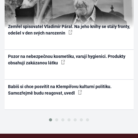
Zemřel spisovatel Vladimír Páral. Na jeho knihy se stály fronty,
odešel v den svých narozenin
Pozor na nebezpečnou kosmetiku, varují hygienici. Produkty
obsahují zakázanou látku
Babiš si chce posvítit na Klempířovu kulturní politiku.
Samozřejmě budu reagovat, uvedl