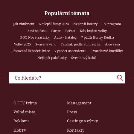
Populární témata
Jak zhubnout
Nejlepší filmy 2024
Nejlepší horory
TV program
Změna času
Partie
Počasí
Kdy budou volby
ZOO Nové začátky
Auto – katalog
7 pádů Honzy Dědka
Volby 2025
Svařené víno
Tatarák podle Pohlreicha
Aloe vera
Pěstování lichořeřišnice
Výpočet ascendentu
Tvarohové knedlíky
Nejlepší palačinky
Švestkový koláč
O FTV Prima
Management
Volná místa
Press
Reklama
Castingy a výzvy
HbbTV
Kontakty