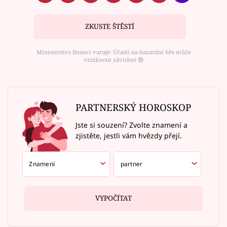
ZKUSTE ŠTĚSTÍ
Ministerstvo financí varuje: Účastí na hazardní hře může
vzniknout závislost ⑱
PARTNERSKÝ HOROSKOP
Jste si souzení? Zvolte znamení a
zjistěte, jestli vám hvězdy přejí.
VYPOČÍTAT