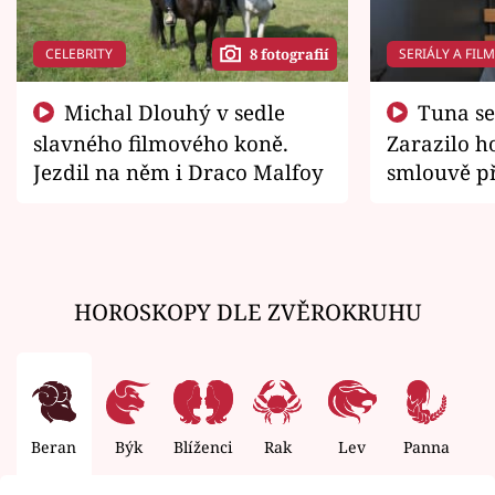
CELEBRITY
SERIÁLY A FIL
8 fotografií
Michal Dlouhý v sedle
Tuna se chtěl vrátit domů.
slavného filmového koně.
Zarazilo ho
Jezdil na něm i Draco Malfoy
smlouvě př
zemřít
HOROSKOPY DLE ZVĚROKRUHU
Beran
Býk
Blíženci
Rak
Lev
Panna
V