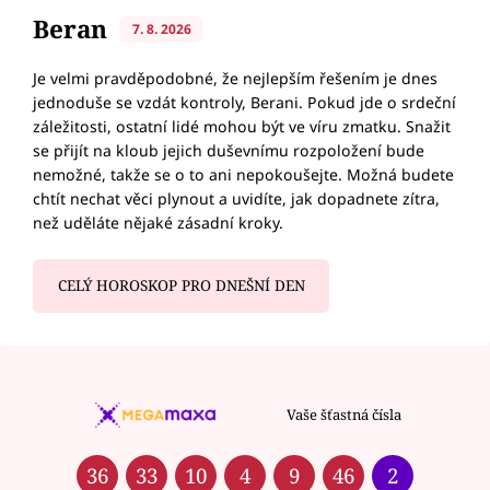
Beran
7. 8. 2026
Je velmi pravděpodobné, že nejlepším řešením je dnes
jednoduše se vzdát kontroly, Berani. Pokud jde o srdeční
záležitosti, ostatní lidé mohou být ve víru zmatku. Snažit
se přijít na kloub jejich duševnímu rozpoložení bude
nemožné, takže se o to ani nepokoušejte. Možná budete
chtít nechat věci plynout a uvidíte, jak dopadnete zítra,
než uděláte nějaké zásadní kroky.
CELÝ HOROSKOP PRO DNEŠNÍ DEN
Vaše šťastná čísla
36
33
10
4
9
46
2