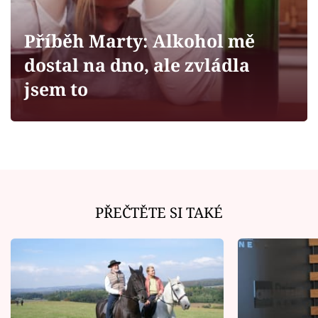
Horoskopy
Sledujte prima+
Příběh Marty: Alkohol mě
dostal na dno, ale zvládla
Filmový festival Karlovy Vary
jsem to
Pořady
Mámy sobě
Přihlášení
PŘEČTĚTE SI TAKÉ
Sledujte nás