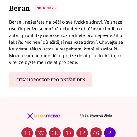
Beran
10. 8. 2026
Berani, nešetřete na péči o své fyzické zdraví. Ve snaze
ušetřit peníze se možná nebudete obtěžovat chodit na
zubní prohlídky nebo se rozhodnete pro nejlevnějšího
lékaře. Nic není důležitější než vaše zdraví. Chovejte se
ke svému tělu s úctou a respektem, které si zaslouží.
Možná vám nebude dělat potíže dělat pro druhé to, co
víte, že byste měli dělat pro sebe.
CELÝ HOROSKOP PRO DNEŠNÍ DEN
Vaše šťastná čísla
10
27
38
17
12
46
2