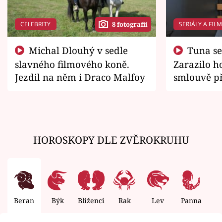
CELEBRITY
SERIÁLY A FIL
8 fotografií
Michal Dlouhý v sedle
Tuna se chtěl vrátit domů.
slavného filmového koně.
Zarazilo ho
Jezdil na něm i Draco Malfoy
smlouvě př
zemřít
HOROSKOPY DLE ZVĚROKRUHU
Beran
Býk
Blíženci
Rak
Lev
Panna
V