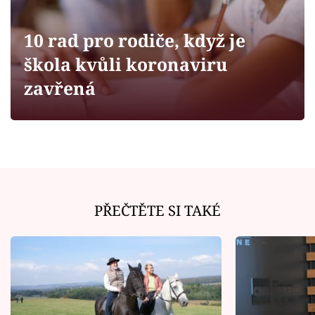
Horoskopy
Sledujte prima+
10 rad pro rodiče, když je
škola kvůli koronaviru
Filmový festival Karlovy Vary
zavřená
Pořady
Mámy sobě
Přihlášení
PŘEČTĚTE SI TAKÉ
Sledujte nás