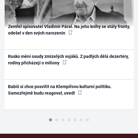
Zemřel spisovatel Vladimír Páral. Na jeho knihy se stály fronty,
odešel v den svých narozenin
Rusko mění osudy zmizelých vojáků. Z padlých dělá dezertéry,
rodiny přicházejí o miliony
Babiš si chce posvítit na Klempířovu kulturní politiku.
Samozřejmě budu reagovat, uvedl