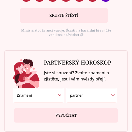
ZKUSTE ŠTĚSTÍ
Ministerstvo financí varuje: Účastí na hazardní hře může
vzniknout závislost ⑱
PARTNERSKÝ HOROSKOP
Jste si souzení? Zvolte znamení a
zjistěte, jestli vám hvězdy přejí.
VYPOČÍTAT