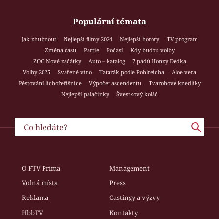
Populární témata
Jak zhubnout
Nejlepší filmy 2024
Nejlepší horory
TV program
Změna času
Partie
Počasí
Kdy budou volby
ZOO Nové začátky
Auto – katalog
7 pádů Honzy Dědka
Volby 2025
Svařené víno
Tatarák podle Pohlreicha
Aloe vera
Pěstování lichořeřišnice
Výpočet ascendentu
Tvarohové knedlíky
Nejlepší palačinky
Švestkový koláč
O FTV Prima
Management
Volná místa
Press
Reklama
Castingy a výzvy
HbbTV
Kontakty