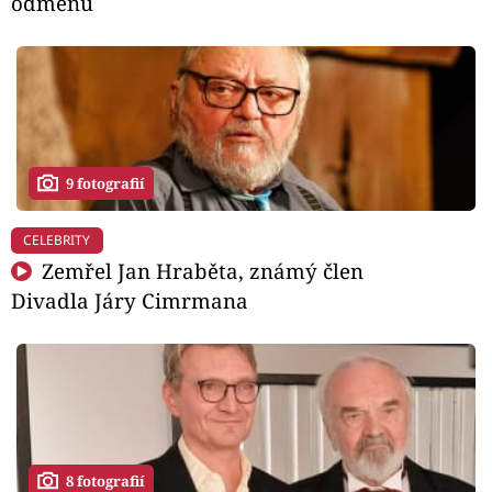
odměnu
9 fotografií
CELEBRITY
Zemřel Jan Hraběta, známý člen
Divadla Járy Cimrmana
8 fotografií