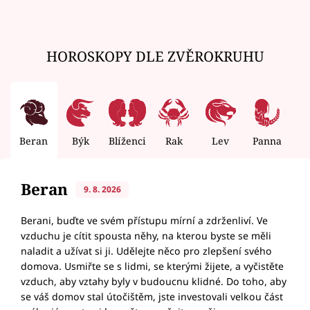
HOROSKOPY DLE ZVĚROKRUHU
Beran
Býk
Blíženci
Rak
Lev
Panna
V
Beran
9. 8. 2026
Berani, buďte ve svém přístupu mírní a zdrženliví. Ve
vzduchu je cítit spousta něhy, na kterou byste se měli
naladit a užívat si ji. Udělejte něco pro zlepšení svého
domova. Usmiřte se s lidmi, se kterými žijete, a vyčistěte
vzduch, aby vztahy byly v budoucnu klidné. Do toho, aby
se váš domov stal útočištěm, jste investovali velkou část