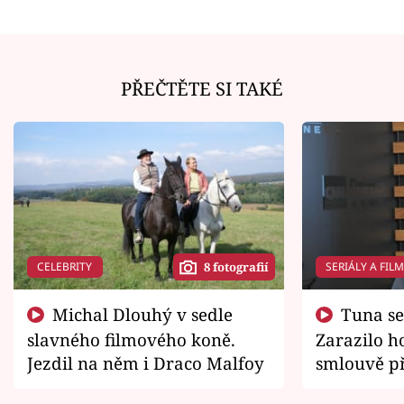
PŘEČTĚTE SI TAKÉ
CELEBRITY
SERIÁLY A FIL
8 fotografií
Michal Dlouhý v sedle
Tuna se chtěl vrátit domů.
slavného filmového koně.
Zarazilo ho
Jezdil na něm i Draco Malfoy
smlouvě př
zemřít