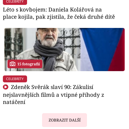
CELEBRITY
Léto s kovbojem: Daniela Kolářová na
place kojila, pak zjistila, že čeká druhé dítě
15 fotografií
CELEBRITY
Zdeněk Svěrák slaví 90: Zákulisí
nejslavnějších filmů a vtipné příhody z
natáčení
ZOBRAZIT DALŠÍ