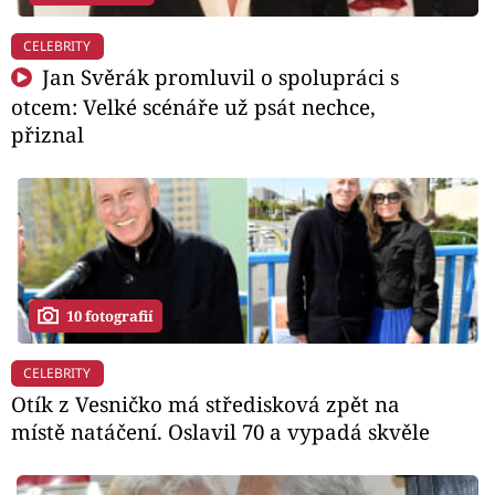
CELEBRITY
Jan Svěrák promluvil o spolupráci s
otcem: Velké scénáře už psát nechce,
přiznal
10 fotografií
CELEBRITY
Otík z Vesničko má středisková zpět na
místě natáčení. Oslavil 70 a vypadá skvěle