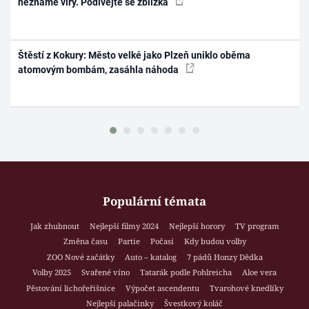
neznámé víry. Podívejte se zblízka
Štěstí z Kokury: Město velké jako Plzeň uniklo oběma
atomovým bombám, zasáhla náhoda
Populární témata
Jak zhubnout
Nejlepší filmy 2024
Nejlepší horory
TV program
Změna času
Partie
Počasí
Kdy budou volby
ZOO Nové začátky
Auto – katalog
7 pádů Honzy Dědka
Volby 2025
Svařené víno
Tatarák podle Pohlreicha
Aloe vera
Pěstování lichořeřišnice
Výpočet ascendentu
Tvarohové knedlíky
Nejlepší palačinky
Švestkový koláč