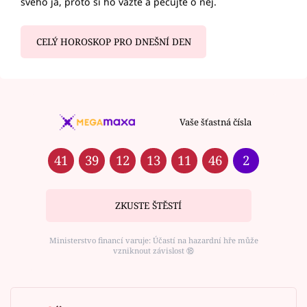
svého já, proto si ho važte a pečujte o něj.
CELÝ HOROSKOP PRO DNEŠNÍ DEN
Vaše šťastná čísla
41
39
12
13
11
46
2
ZKUSTE ŠTĚSTÍ
Ministerstvo financí varuje: Účastí na hazardní hře může
vzniknout závislost ⑱