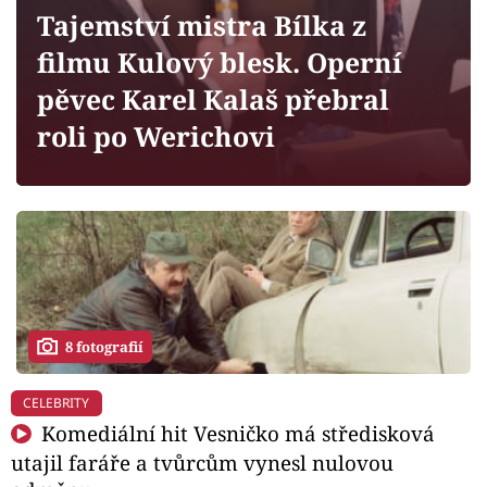
Horoskopy
Tajemství mistra Bílka z
Sledujte prima+
filmu Kulový blesk. Operní
pěvec Karel Kalaš přebral
Filmový festival Karlovy Vary
roli po Werichovi
Pořady
Mámy sobě
Přihlášení
8 fotografií
Sledujte nás
CELEBRITY
Komediální hit Vesničko má středisková
utajil faráře a tvůrcům vynesl nulovou