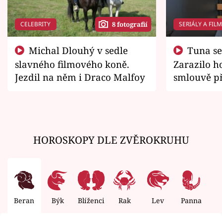
CELEBRITY
SERIÁLY A FIL
8 fotografií
Michal Dlouhý v sedle
Tuna se chtěl vrátit domů.
slavného filmového koně.
Zarazilo ho
Jezdil na něm i Draco Malfoy
smlouvě př
zemřít
HOROSKOPY DLE ZVĚROKRUHU
Beran
Býk
Blíženci
Rak
Lev
Panna
V