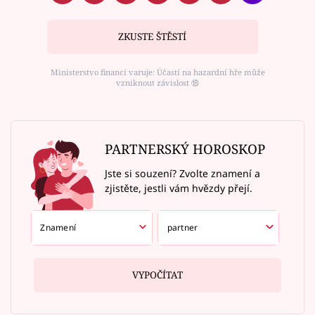
ZKUSTE ŠTĚSTÍ
Ministerstvo financí varuje: Účastí na hazardní hře může
vzniknout závislost ⑱
PARTNERSKÝ HOROSKOP
Jste si souzení? Zvolte znamení a
zjistěte, jestli vám hvězdy přejí.
VYPOČÍTAT