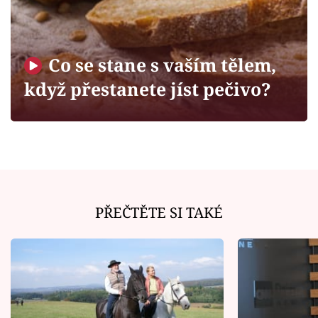
Horoskopy
Sledujte prima+
Co se stane s vaším tělem,
Filmový festival Karlovy Vary
když přestanete jíst pečivo?
Pořady
Mámy sobě
Přihlášení
PŘEČTĚTE SI TAKÉ
Sledujte nás