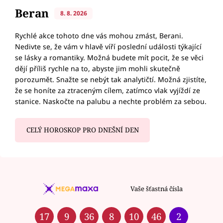
Beran
8. 8. 2026
Rychlé akce tohoto dne vás mohou zmást, Berani.
Nedivte se, že vám v hlavě víří poslední události týkající
se lásky a romantiky. Možná budete mít pocit, že se věci
dějí příliš rychle na to, abyste jim mohli skutečně
porozumět. Snažte se nebýt tak analytičtí. Možná zjistíte,
že se honíte za ztraceným cílem, zatímco vlak vyjíždí ze
stanice. Naskočte na palubu a nechte problém za sebou.
CELÝ HOROSKOP PRO DNEŠNÍ DEN
Vaše šťastná čísla
17
9
36
8
10
46
2