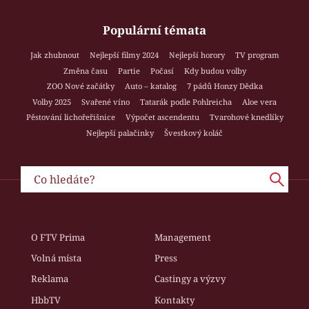
Populární témata
Jak zhubnout
Nejlepší filmy 2024
Nejlepší horory
TV program
Změna času
Partie
Počasí
Kdy budou volby
ZOO Nové začátky
Auto – katalog
7 pádů Honzy Dědka
Volby 2025
Svařené víno
Tatarák podle Pohlreicha
Aloe vera
Pěstování lichořeřišnice
Výpočet ascendentu
Tvarohové knedlíky
Nejlepší palačinky
Švestkový koláč
O FTV Prima
Management
Volná místa
Press
Reklama
Castingy a výzvy
HbbTV
Kontakty