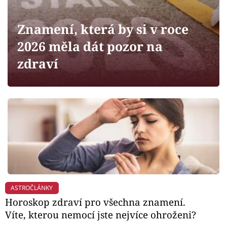
Horoskopy
Sledujte prima+
Znamení, která by si v roce
2026 měla dát pozor na
Filmový festival Karlovy Vary
zdraví
Pořady
Mámy sobě
Přihlášení
Sledujte nás
ASTROČLÁNKY
Horoskop zdraví pro všechna znamení.
Víte, kterou nemocí jste nejvíce ohroženi?