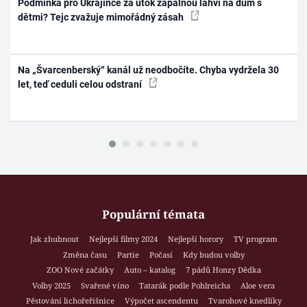
Podmínka pro Ukrajince za útok zápalnou lahví na dům s
dětmi? Tejc zvažuje mimořádný zásah
Na „Švarcenberský“ kanál už neodbočíte. Chyba vydržela 30
let, teď ceduli celou odstraní
Populární témata
Jak zhubnout
Nejlepší filmy 2024
Nejlepší horory
TV program
Změna času
Partie
Počasí
Kdy budou volby
ZOO Nové začátky
Auto – katalog
7 pádů Honzy Dědka
Volby 2025
Svařené víno
Tatarák podle Pohlreicha
Aloe vera
Pěstování lichořeřišnice
Výpočet ascendentu
Tvarohové knedlíky