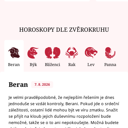
zemřít
HOROSKOPY DLE ZVĚROKRUHU
Beran
Býk
Blíženci
Rak
Lev
Panna
V
Beran
7. 8. 2026
Je velmi pravděpodobné, že nejlepším řešením je dnes
jednoduše se vzdát kontroly, Berani. Pokud jde o srdeční
záležitosti, ostatní lidé mohou být ve víru zmatku. Snažit
se přijít na kloub jejich duševnímu rozpoložení bude
nemožné, takže se o to ani nepokoušejte. Možná budete