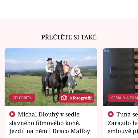
PŘEČTĚTE SI TAKÉ
CELEBRITY
SERIÁLY A FIL
8 fotografií
Michal Dlouhý v sedle
Tuna se chtěl vrátit domů.
slavného filmového koně.
Zarazilo ho
Jezdil na něm i Draco Malfoy
smlouvě př