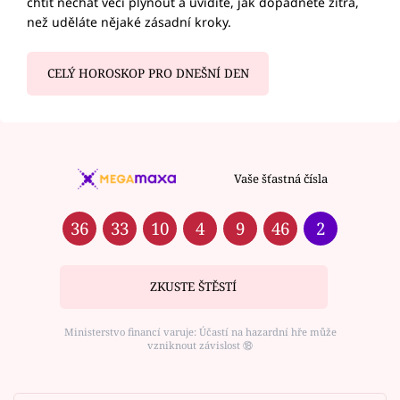
chtít nechat věci plynout a uvidíte, jak dopadnete zítra,
než uděláte nějaké zásadní kroky.
CELÝ HOROSKOP PRO DNEŠNÍ DEN
Vaše šťastná čísla
36
33
10
4
9
46
2
ZKUSTE ŠTĚSTÍ
Ministerstvo financí varuje: Účastí na hazardní hře může
vzniknout závislost ⑱