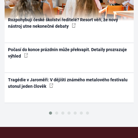
Rozpohybují české školství ředitelé? Resort věří, že nový
nástroj utne nekonečné debaty
Počasí do konce prázdnin může překvapit. Detaily prozrazuje
výhled
Tragédie v Jaroměři: V dějišti známého metalového festivalu
utonul jeden člověk