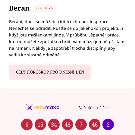
Beran
6. 8. 2026
Berani, dnes se můžete cítit trochu bez inspirace.
Nenechte se odradit. Pusťte se do jakéhokoli projektu, i
když jste myšlenkami jinde. V průběhu „špatné“ práce,
kterou můžete zpočátku chrlit, vám múza jemně přistane
na rameni. Někdy je zapotřebí trocha disciplíny, aby
vedla ke slastné odměně.
CELÝ HOROSKOP PRO DNEŠNÍ DEN
Vaše šťastná čísla
6
15
34
48
7
46
2