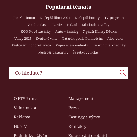
Populární témata
Jak zhubnout
Nejlepší filmy 2024
Nejlepší horory
TV program
Změna času
Partie
Počasí
Kdy budou volby
ZOO Nové začátky
Auto – katalog
7 pádů Honzy Dědka
Volby 2025
Svařené víno
Tatarák podle Pohlreicha
Aloe vera
Pěstování lichořeřišnice
Výpočet ascendentu
Tvarohové knedlíky
Nejlepší palačinky
Švestkový koláč
O FTV Prima
Management
Volná místa
Press
Reklama
Castingy a výzvy
HbbTV
Kontakty
Podmínky užívání
Zpracování osobních