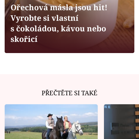
Horoskopy
Ořechová másla jsou hit!
Sledujte prima+
Vyrobte si vlastní
s čokoládou, kávou nebo
Filmový festival Karlovy Vary
skořicí
Pořady
Mámy sobě
Přihlášení
PŘEČTĚTE SI TAKÉ
Sledujte nás