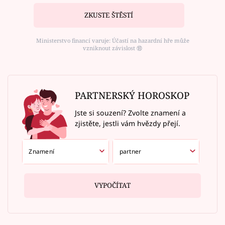
ZKUSTE ŠTĚSTÍ
Ministerstvo financí varuje: Účastí na hazardní hře může
vzniknout závislost ⑱
PARTNERSKÝ HOROSKOP
Jste si souzení? Zvolte znamení a
zjistěte, jestli vám hvězdy přejí.
VYPOČÍTAT