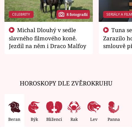
CELEBRITY
SERIÁLY A FIL
8 fotografií
Michal Dlouhý v sedle
Tuna se chtěl vrátit domů.
slavného filmového koně.
Zarazilo ho
Jezdil na něm i Draco Malfoy
smlouvě př
zemřít
HOROSKOPY DLE ZVĚROKRUHU
Beran
Býk
Blíženci
Rak
Lev
Panna
V