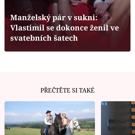
Horoskopy
Sledujte prima+
Manželský pár v sukni:
Vlastimil se dokonce ženil ve
Filmový festival Karlovy Vary
svatebních šatech
Pořady
Mámy sobě
Přihlášení
PŘEČTĚTE SI TAKÉ
Sledujte nás