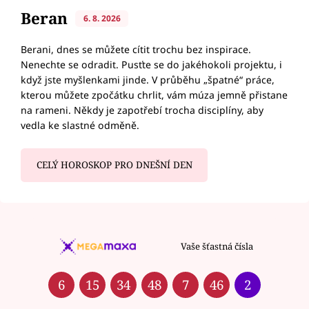
Beran
6. 8. 2026
Berani, dnes se můžete cítit trochu bez inspirace.
Nenechte se odradit. Pusťte se do jakéhokoli projektu, i
když jste myšlenkami jinde. V průběhu „špatné“ práce,
kterou můžete zpočátku chrlit, vám múza jemně přistane
na rameni. Někdy je zapotřebí trocha disciplíny, aby
vedla ke slastné odměně.
CELÝ HOROSKOP PRO DNEŠNÍ DEN
Vaše šťastná čísla
6
15
34
48
7
46
2