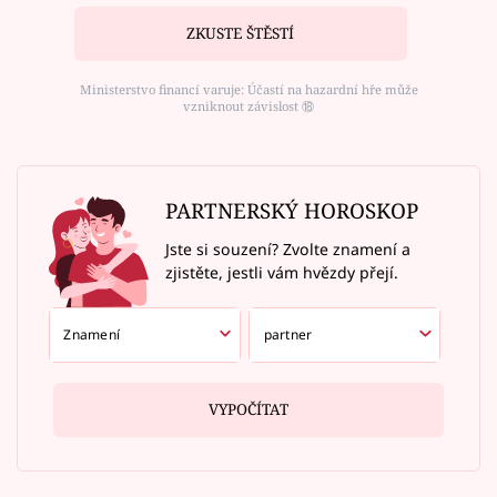
ZKUSTE ŠTĚSTÍ
Ministerstvo financí varuje: Účastí na hazardní hře může
vzniknout závislost ⑱
PARTNERSKÝ HOROSKOP
Jste si souzení? Zvolte znamení a
zjistěte, jestli vám hvězdy přejí.
VYPOČÍTAT