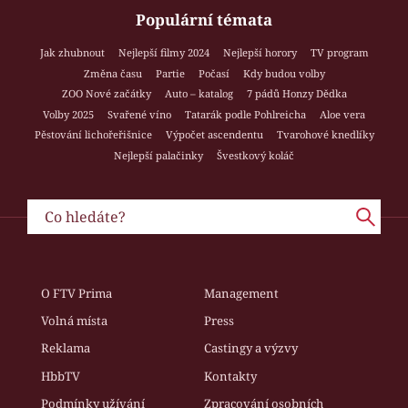
Populární témata
Jak zhubnout
Nejlepší filmy 2024
Nejlepší horory
TV program
Změna času
Partie
Počasí
Kdy budou volby
ZOO Nové začátky
Auto – katalog
7 pádů Honzy Dědka
Volby 2025
Svařené víno
Tatarák podle Pohlreicha
Aloe vera
Pěstování lichořeřišnice
Výpočet ascendentu
Tvarohové knedlíky
Nejlepší palačinky
Švestkový koláč
O FTV Prima
Management
Volná místa
Press
Reklama
Castingy a výzvy
HbbTV
Kontakty
Podmínky užívání
Zpracování osobních