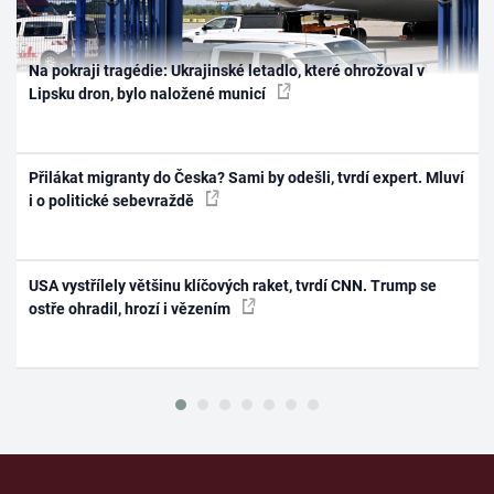
Na pokraji tragédie: Ukrajinské letadlo, které ohrožoval v
Lipsku dron, bylo naložené municí
Přilákat migranty do Česka? Sami by odešli, tvrdí expert. Mluví
i o politické sebevraždě
USA vystřílely většinu klíčových raket, tvrdí CNN. Trump se
ostře ohradil, hrozí i vězením