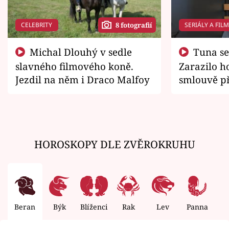
CELEBRITY
SERIÁLY A FIL
8 fotografií
Michal Dlouhý v sedle
Tuna se chtěl vrátit domů.
slavného filmového koně.
Zarazilo ho
Jezdil na něm i Draco Malfoy
smlouvě př
zemřít
HOROSKOPY DLE ZVĚROKRUHU
Beran
Býk
Blíženci
Rak
Lev
Panna
V