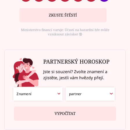
ZKUSTE ŠTĚSTÍ
Ministerstvo financí varuje: Účastí na hazardní hře může
vzniknout závislost ⑱
PARTNERSKÝ HOROSKOP
Jste si souzení? Zvolte znamení a
zjistěte, jestli vám hvězdy přejí.
VYPOČÍTAT