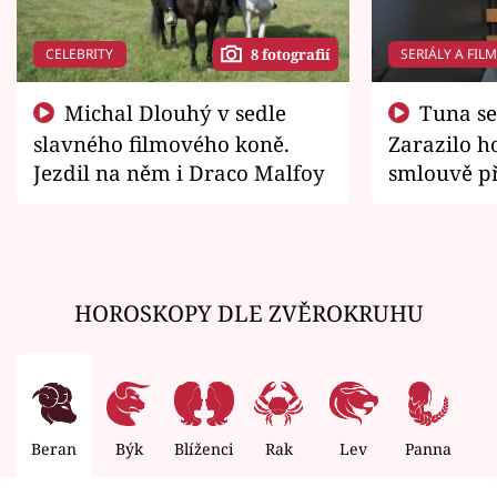
CELEBRITY
SERIÁLY A FIL
8 fotografií
Michal Dlouhý v sedle
Tuna se chtěl vrátit domů.
slavného filmového koně.
Zarazilo ho
Jezdil na něm i Draco Malfoy
smlouvě př
zemřít
HOROSKOPY DLE ZVĚROKRUHU
Beran
Býk
Blíženci
Rak
Lev
Panna
V