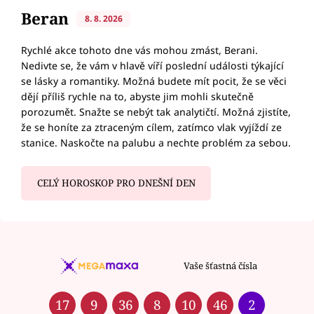
Beran
8. 8. 2026
Rychlé akce tohoto dne vás mohou zmást, Berani.
Nedivte se, že vám v hlavě víří poslední události týkající
se lásky a romantiky. Možná budete mít pocit, že se věci
dějí příliš rychle na to, abyste jim mohli skutečně
porozumět. Snažte se nebýt tak analytičtí. Možná zjistíte,
že se honíte za ztraceným cílem, zatímco vlak vyjíždí ze
stanice. Naskočte na palubu a nechte problém za sebou.
CELÝ HOROSKOP PRO DNEŠNÍ DEN
Vaše šťastná čísla
17
9
36
8
10
46
2