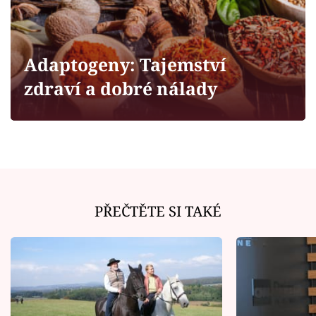
Horoskopy
Sledujte prima+
Adaptogeny: Tajemství
Filmový festival Karlovy Vary
zdraví a dobré nálady
Pořady
Mámy sobě
Přihlášení
PŘEČTĚTE SI TAKÉ
Sledujte nás