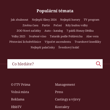
Populární témata
Jak zhubnout
Nejlepší filmy 2024
Nejlepší horory
TV program
Změna času
Partie
Počasí
Kdy budou volby
ZOO Nové začátky
Auto – katalog
7 pádů Honzy Dědka
Volby 2025
Svařené víno
Tatarák podle Pohlreicha
Aloe vera
Pěstování lichořeřišnice
Výpočet ascendentu
Tvarohové knedlíky
Nejlepší palačinky
Švestkový koláč
O FTV Prima
Management
Volná místa
Press
Reklama
Castingy a výzvy
HbbTV
Kontakty