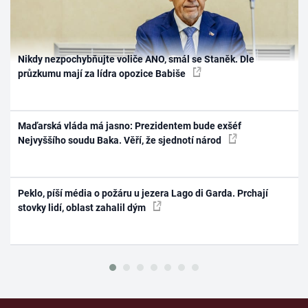
Nikdy nezpochybňujte voliče ANO, smál se Staněk. Dle
průzkumu mají za lídra opozice Babiše
Maďarská vláda má jasno: Prezidentem bude exšéf
Nejvyššího soudu Baka. Věří, že sjednotí národ
Peklo, píší média o požáru u jezera Lago di Garda. Prchají
stovky lidí, oblast zahalil dým