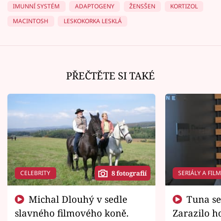
IMUNNÍ SYSTÉM
ADAPTOGENY
ŽENSŠEN
KORTIZOL
MACINTOSH
LESKOKORKA LESKLÁ
PŘEČTĚTE SI TAKÉ
CELEBRITY
SERIÁLY A FIL
8 fotografií
Michal Dlouhý v sedle
Tuna se chtěl vrátit domů.
slavného filmového koně.
Zarazilo ho