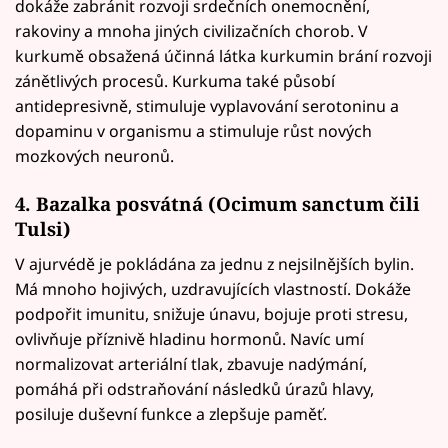
dokáže zabránit rozvoji srdečních onemocnění,
rakoviny a mnoha jiných civilizačních chorob. V
kurkumě obsažená účinná látka kurkumin brání rozvoji
zánětlivých procesů. Kurkuma také působí
antidepresivně, stimuluje vyplavování serotoninu a
dopaminu v organismu a stimuluje růst nových
mozkových neuronů.
4. Bazalka posvátná (Ocimum sanctum čili
Tulsi)
V ajurvédě je pokládána za jednu z nejsilnějších bylin.
Má mnoho hojivých, uzdravujících vlastností. Dokáže
podpořit imunitu, snižuje únavu, bojuje proti stresu,
ovlivňuje příznivě hladinu hormonů. Navíc umí
normalizovat arteriální tlak, zbavuje nadýmání,
pomáhá při odstraňování následků úrazů hlavy,
posiluje duševní funkce a zlepšuje paměť.