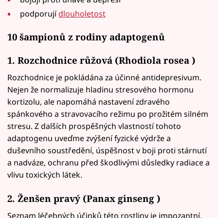
podporují
dlouholetost
10 šampionů z rodiny adaptogenů
1.
Rozchodnice růžová
(Rhodiola rosea )
Rozchodnice je pokládána za účinné antidepresivum.
Nejen že normalizuje hladinu stresového hormonu
kortizolu, ale napomáhá nastavení zdravého
spánkového a stravovacího režimu po prožitém silném
stresu. Z dalších prospěšných vlastností tohoto
adaptogenu uveďme zvýšení fyzické výdrže a
duševního soustředění, úspěšnost v boji proti stárnutí
a nadváze, ochranu před škodlivými důsledky radiace a
vlivu toxických látek.
2. Ženšen pravý (Panax ginseng )
Seznam léčebných účinků této rostliny je impozantní.