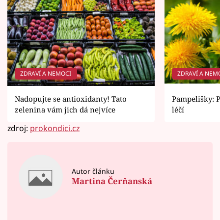
ZDRAVÍ A NEMOCI
ZDRAVÍ A NEM
Nadopujte se antioxidanty! Tato
Pampelišky: P
zelenina vám jich dá nejvíce
léčí
zdroj:
prokondici.cz
Autor článku
Martina Čerňanská