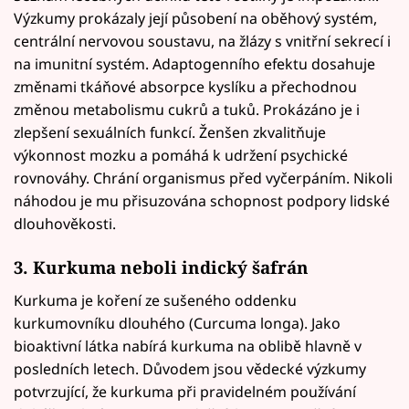
Výzkumy prokázaly její působení na oběhový systém,
centrální nervovou soustavu, na žlázy s vnitřní sekrecí i
na imunitní systém. Adaptogenního efektu dosahuje
změnami tkáňové absorpce kyslíku a přechodnou
změnou metabolismu cukrů a tuků. Prokázáno je i
zlepšení sexuálních funkcí. Ženšen zkvalitňuje
výkonnost mozku a pomáhá k udržení psychické
rovnováhy. Chrání organismus před vyčerpáním. Nikoli
náhodou je mu přisuzována schopnost podpory lidské
dlouhověkosti.
3. Kurkuma neboli indický šafrán
Kurkuma je koření ze sušeného oddenku
kurkumovníku dlouhého (Curcuma longa). Jako
bioaktivní látka nabírá kurkuma na oblibě hlavně v
posledních letech. Důvodem jsou vědecké výzkumy
potvrzující, že kurkuma při pravidelném používání