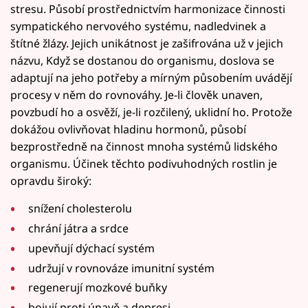
stresu. Působí prostřednictvím harmonizace činnosti
sympatického nervového systému, nadledvinek a
štítné žlázy. Jejich unikátnost je zašifrována už v jejich
názvu, Když se dostanou do organismu, doslova se
adaptují na jeho potřeby a mírným působením uvádějí
procesy v něm do rovnováhy. Je-li člověk unaven,
povzbudí ho a osvěží, je-li rozčilený, uklidní ho. Protože
dokážou ovlivňovat hladinu hormonů, působí
bezprostředně na činnost mnoha systémů lidského
organismu. Účinek těchto podivuhodných rostlin je
opravdu široký:
snížení cholesterolu
chrání játra a srdce
upevňují dýchací systém
udržují v rovnováze imunitní systém
regenerují mozkové buňky
bojují proti únavě a depresi