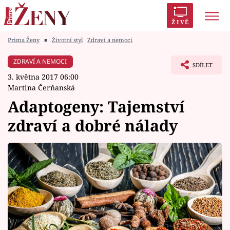
ŽIVĚ
Prima Ženy
■
Životní styl
Zdraví a nemoci
Trendy:
Polabí
Inspekce
Prostřeno!
AYTO?
ZDRAVÍ A NEMOCI
SDÍLET
Módní alarm
Zrádci
Proměny
3. května 2017 06:00
Martina Čerňanská
Adaptogeny: Tajemství
zdraví a dobré nálady
Témata
Celebrity
Vztahy
Seriály