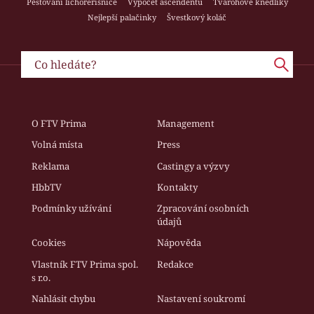
Pěstování lichořeřišnice
Výpočet ascendentu
Tvarohové knedlíky
Nejlepší palačinky
Švestkový koláč
O FTV Prima
Management
Volná místa
Press
Reklama
Castingy a výzvy
HbbTV
Kontakty
Podmínky užívání
Zpracování osobních
údajů
Cookies
Nápověda
Vlastník FTV Prima spol.
Redakce
s r.o.
Nahlásit chybu
Nastavení soukromí