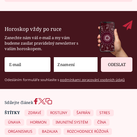
Horoskop vždy po ruce
Zanechte nám váš e-mail a my vám
budeme zasílat pravidelný newsletter s
vaším horoskopem.
ODESLAT
Odesláním formuláře souhlasíte s
podmínkami zpracování osobních údajů
Sdílejte článek
ŠTÍTKY
ZDRAVÍ
ROSTLINY
ŠAFRÁN
STRES
ÚNAVA
HORMON
IMUNITNÍ SYSTÉM
ČÍNA
ORGANISMUS
BAZALKA
ROZCHODNICE RŮŽOVÁ