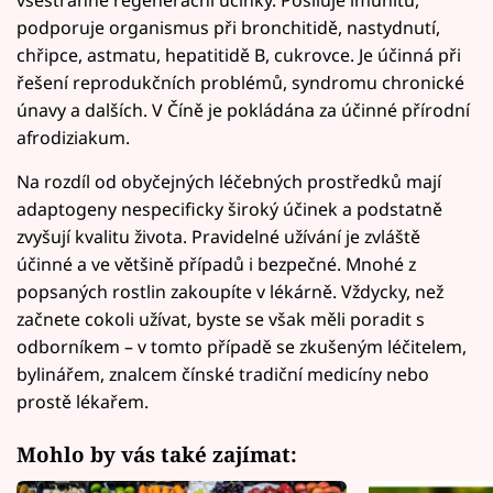
podporuje organismus při bronchitidě, nastydnutí,
chřipce, astmatu, hepatitidě B, cukrovce. Je účinná při
řešení reprodukčních problémů, syndromu chronické
únavy a dalších. V Číně je pokládána za účinné přírodní
afrodiziakum.
Na rozdíl od obyčejných léčebných prostředků mají
adaptogeny nespecificky široký účinek a podstatně
zvyšují kvalitu života. Pravidelné užívání je zvláště
účinné a ve většině případů i bezpečné. Mnohé z
popsaných rostlin zakoupíte v lékárně. Vždycky, než
začnete cokoli užívat, byste se však měli poradit s
odborníkem – v tomto případě se zkušeným léčitelem,
bylinářem, znalcem čínské tradiční medicíny nebo
prostě lékařem.
Mohlo by vás také zajímat: