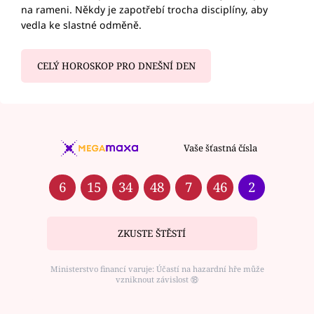
na rameni. Někdy je zapotřebí trocha disciplíny, aby
vedla ke slastné odměně.
CELÝ HOROSKOP PRO DNEŠNÍ DEN
Vaše šťastná čísla
6
15
34
48
7
46
2
ZKUSTE ŠTĚSTÍ
Ministerstvo financí varuje: Účastí na hazardní hře může
vzniknout závislost ⑱