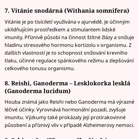
7. Vitánie snodárná (Withania somnifera)
Vitánie je po tisíciletí využívána v ajurvédě. Je účinným
uklidňujícím prostředkem a stimulantem lidské
imunity. Příznivě působí na činnost štítné žlázy a snižuje
hladinu stresového hormonu kortizolu v organismu. Z
dalších vlastností je to schopnost snižování krevního
tlaku, účinné regulace spánkového režimu a zlepšování
celkového tonusu organismu.
8. Reishi, Ganoderma – Lesklokorka lesklá
(Ganoderma lucidum)
Houba známá jako Reishi nebo Ganoderma má výrazné
léčivé účinky. Vyrovnává hormonální pozadí, zvyšuje
imunitu. Výzkumy také prokázaly její protirakovinné
působení a příznivý vliv v případě Alzheimerovy nemoci.