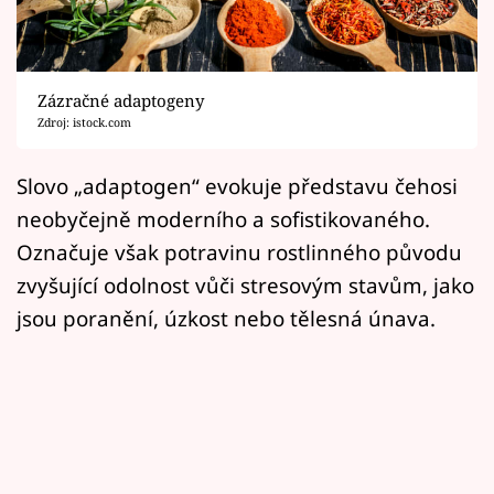
Horoskopy
Sledujte prima+
Zázračné adaptogeny
Filmový festival Karlovy Vary
Zdroj: istock.com
Pořady
Slovo „adaptogen“ evokuje představu čehosi
neobyčejně moderního a sofistikovaného.
Mámy sobě
Označuje však potravinu rostlinného původu
zvyšující odolnost vůči stresovým stavům, jako
Přihlášení
jsou poranění, úzkost nebo tělesná únava.
Sledujte nás