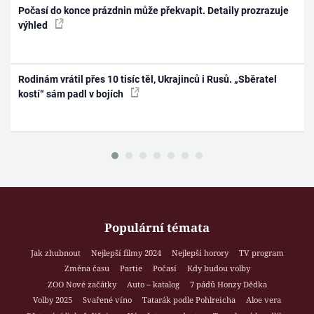
Počasí do konce prázdnin může překvapit. Detaily prozrazuje
výhled
Rodinám vrátil přes 10 tisíc těl, Ukrajinců i Rusů. „Sběratel
kostí“ sám padl v bojích
Populární témata
Jak zhubnout
Nejlepší filmy 2024
Nejlepší horory
TV program
Změna času
Partie
Počasí
Kdy budou volby
ZOO Nové začátky
Auto – katalog
7 pádů Honzy Dědka
Volby 2025
Svařené víno
Tatarák podle Pohlreicha
Aloe vera