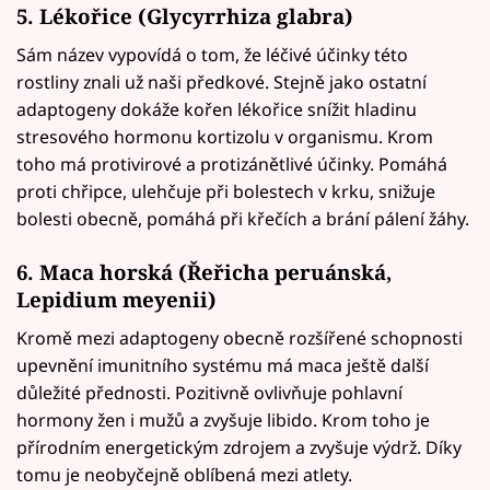
5.
Lékořice
(Glycyrrhiza glabra)
Sám název vypovídá o tom, že léčivé účinky této
rostliny znali už naši předkové. Stejně jako ostatní
adaptogeny dokáže kořen lékořice snížit hladinu
stresového hormonu kortizolu v organismu. Krom
toho má protivirové a protizánětlivé účinky. Pomáhá
proti chřipce, ulehčuje při bolestech v krku, snižuje
bolesti obecně, pomáhá při křečích a brání pálení žáhy.
6. Maca horská (Řeřicha peruánská,
Lepidium meyenii)
Kromě mezi adaptogeny obecně rozšířené schopnosti
upevnění imunitního systému má maca ještě další
důležité přednosti. Pozitivně ovlivňuje pohlavní
hormony žen i mužů a zvyšuje libido. Krom toho je
přírodním energetickým zdrojem a zvyšuje výdrž. Díky
tomu je neobyčejně oblíbená mezi atlety.