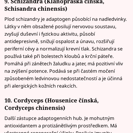
9. Schizandra (Klanopraška čínská,
Schisandra chinensis)
Plod schizandry je adaptogen působící na nadledvinky.
Látky v něm obsažené posilují nervovou soustavu,
zvyšují duševní i fyzickou aktivitu, působí
antidepresivně, snižují ospalost a únavu, rozšiřují
periferní cévy a normalizují krevní tlak. Schizandra se
používá také při bolestech kloubů a krční páteře.
Pomáhá při zánětech žaludku a jater, má pozitivní vliv
na zvýšení potence. Podává se při častém močení
způsobeném ledvinovou nedostatečností a je účinná
při alergických kožních reakcích.
10. Cordyceps (Housenice čínská,
Cordyceps chinensis)
Další zástupce adaptogenních hub. Je mohutným
antioxidantem a protizánětlivým prostředkem. Má
všestranné regenerační účinky. Posiluje imunitu,