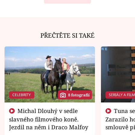
PŘEČTĚTE SI TAKÉ
CELEBRITY
SERIÁLY A FIL
8 fotografií
Michal Dlouhý v sedle
Tuna se chtěl vrátit domů.
slavného filmového koně.
Zarazilo ho
Jezdil na něm i Draco Malfoy
smlouvě př
zemřít