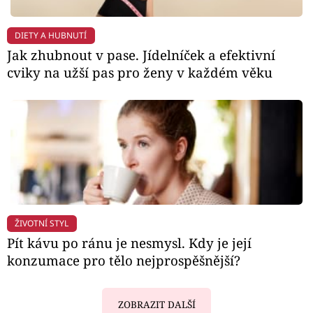
DIETY A HUBNUTÍ
Jak zhubnout v pase. Jídelníček a efektivní
cviky na užší pas pro ženy v každém věku
ŽIVOTNÍ STYL
Pít kávu po ránu je nesmysl. Kdy je její
konzumace pro tělo nejprospěšnější?
ZOBRAZIT DALŠÍ