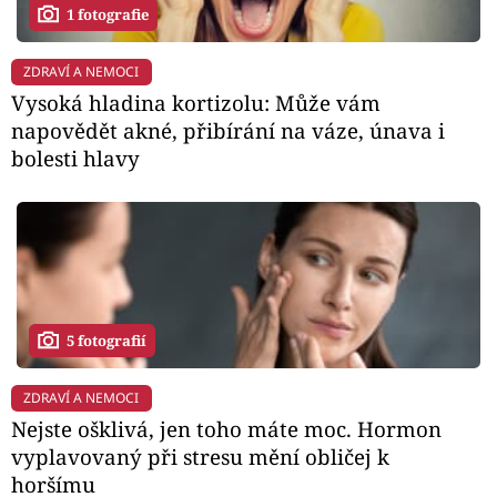
1 fotografie
ZDRAVÍ A NEMOCI
Vysoká hladina kortizolu: Může vám
napovědět akné, přibírání na váze, únava i
bolesti hlavy
5 fotografií
ZDRAVÍ A NEMOCI
Nejste ošklivá, jen toho máte moc. Hormon
vyplavovaný při stresu mění obličej k
horšímu