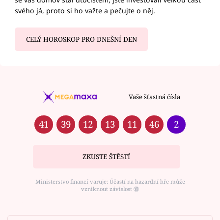
svého já, proto si ho važte a pečujte o něj.
CELÝ HOROSKOP PRO DNEŠNÍ DEN
Vaše šťastná čísla
41
39
12
13
11
46
2
ZKUSTE ŠTĚSTÍ
Ministerstvo financí varuje: Účastí na hazardní hře může
vzniknout závislost ⑱