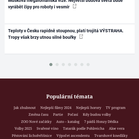
Muskova megalomanská vize: Největší budova světa bude
vyrábět čipy pro roboty i vesmír
Teploty v Česku rapidně stoupnou, platí trojitá VÝSTRAHA.
Tropy však brzy utnou silné bouřky
Populární témata
Jak zhubnout
Nejlepší filmy 2024
Nejlepší horory
TV program
Změna času
Partie
Počasí
Kdy budou volby
ZOO Nové začátky
Auto – katalog
7 pádů Honzy Dědka
Volby 2025
Svařené víno
Tatarák podle Pohlreicha
Aloe vera
Pěstování lichořeřišnice
Výpočet ascendentu
Tvarohové knedlíky