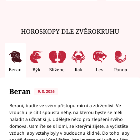
HOROSKOPY DLE ZVĚROKRUHU
Beran
Býk
Blíženci
Rak
Lev
Panna
V
Beran
9. 8. 2026
Berani, buďte ve svém přístupu mírní a zdrženliví. Ve
vzduchu je cítit spousta něhy, na kterou byste se měli
naladit a užívat si ji. Udělejte něco pro zlepšení svého
domova. Usmiřte se s lidmi, se kterými žijete, a vyčistěte
vzduch, aby vztahy byly v budoucnu klidné. Do toho, aby
se váš domov stal útočištěm, jste investovali velkou část