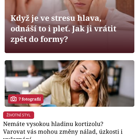
Horoskopy
Sledujte prima+
Když je ve stresu hlava,
odnáší to i pleť. Jak ji vrátit
Filmový festival Karlovy Vary
zpět do formy?
Pořady
Mámy sobě
Přihlášení
7 fotografií
Sledujte nás
ŽIVOTNÍ STYL
Nemáte vysokou hladinu kortizolu?
Varovat vás mohou změny nálad, úzkosti i