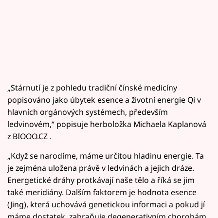
„Stárnutí je z pohledu tradiční čínské medicíny
popisováno jako úbytek esence a životní energie Qi v
hlavních orgánových systémech, především
ledvinovém,“ popisuje herboložka Michaela Kaplanová
z BIOOO.CZ .
„Když se narodíme, máme určitou hladinu energie. Ta
je zejména uložena právě v ledvinách a jejich dráze.
Energetické dráhy protkávají naše tělo a říká se jim
také meridiány. Dalším faktorem je hodnota esence
(Jing), která uchovává genetickou informaci a pokud jí
máme dostatek, zabraňuje degenerativním chorobám