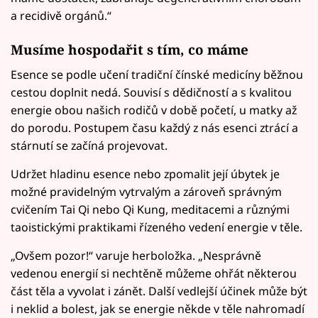
a recidivě orgánů.“
Musíme hospodařit s tím, co máme
Esence se podle učení tradiční čínské medicíny běžnou
cestou doplnit nedá. Souvisí s dědičností a s kvalitou
energie obou našich rodičů v době početí, u matky až
do porodu. Postupem času každý z nás esenci ztrácí a
stárnutí se začíná projevovat.
Udržet hladinu esence nebo zpomalit její úbytek je
možné pravidelným vytrvalým a zároveň správným
cvičením Tai Qi nebo Qi Kung, meditacemi a různými
taoistickými praktikami řízeného vedení energie v těle.
„Ovšem pozor!“ varuje herboložka. „Nesprávně
vedenou energií si nechtěně můžeme ohřát některou
část těla a vyvolat i zánět. Další vedlejší účinek může být
i neklid a bolest, jak se energie někde v těle nahromadí