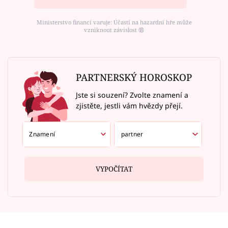
Ministerstvo financí varuje: Účastí na hazardní hře může
vzniknout závislost ⑱
PARTNERSKÝ HOROSKOP
Jste si souzení? Zvolte znamení a
zjistěte, jestli vám hvězdy přejí.
VYPOČÍTAT