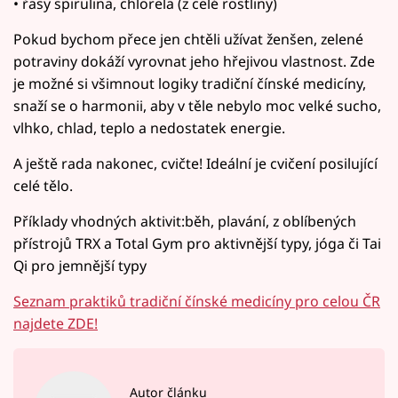
• řasy spirulina, chlorela (z celé rostliny)
Pokud bychom přece jen chtěli užívat ženšen, zelené
potraviny dokáží vyrovnat jeho hřejivou vlastnost. Zde
je možné si všimnout logiky tradiční čínské medicíny,
snaží se o harmonii, aby v těle nebylo moc velké sucho,
vlhko, chlad, teplo a nedostatek energie.
A ještě rada nakonec, cvičte! Ideální je cvičení posilující
celé tělo.
Příklady vhodných aktivit:běh, plavání, z oblíbených
přístrojů TRX a Total Gym pro aktivnější typy, jóga či Tai
Qi pro jemnější typy
Seznam praktiků tradiční čínské medicíny pro celou ČR
najdete ZDE!
Autor článku