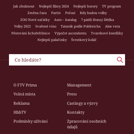
Jak zhubnout
Nejlepší filmy 2024
Nejlepší horory
TV program
Změna času
Partie
Počasí
Kdy budou volby
ZOO Nové začátky
Auto – katalog
7 pádů Honzy Dědka
Volby 2025
Svařené víno
Tatarák podle Pohlreicha
Aloe vera
Pěstování lichořeřišnice
Výpočet ascendentu
Tvarohové knedlíky
Nejlepší palačinky
Švestkový koláč
O FTV Prima
Management
Volná místa
Press
Reklama
Castingy a výzvy
HbbTV
Kontakty
Podmínky užívání
Zpracování osobních
údajů