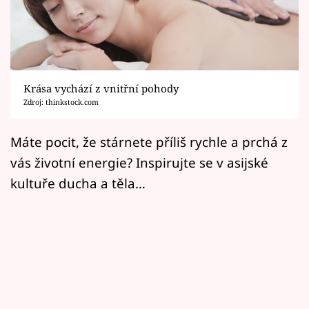
Horoskopy
Sledujte prima+
Filmový festival Karlovy Vary
Krása vychází z vnitřní pohody
Pořady
Zdroj: thinkstock.com
Mámy sobě
Máte pocit, že stárnete příliš rychle a prchá z
vás životní energie? Inspirujte se v asijské
Přihlášení
kultuře ducha a těla…
Sledujte nás