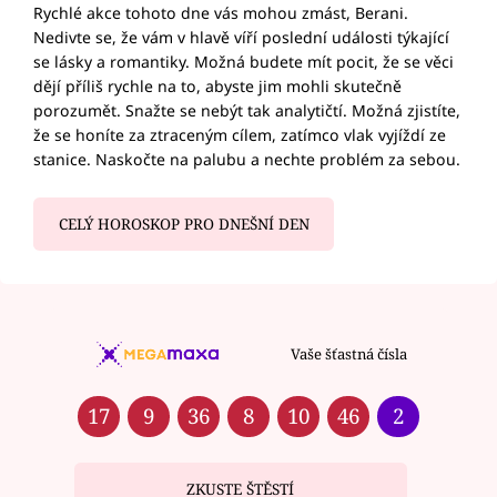
Rychlé akce tohoto dne vás mohou zmást, Berani.
Nedivte se, že vám v hlavě víří poslední události týkající
se lásky a romantiky. Možná budete mít pocit, že se věci
dějí příliš rychle na to, abyste jim mohli skutečně
porozumět. Snažte se nebýt tak analytičtí. Možná zjistíte,
že se honíte za ztraceným cílem, zatímco vlak vyjíždí ze
stanice. Naskočte na palubu a nechte problém za sebou.
CELÝ HOROSKOP PRO DNEŠNÍ DEN
Vaše šťastná čísla
17
9
36
8
10
46
2
ZKUSTE ŠTĚSTÍ