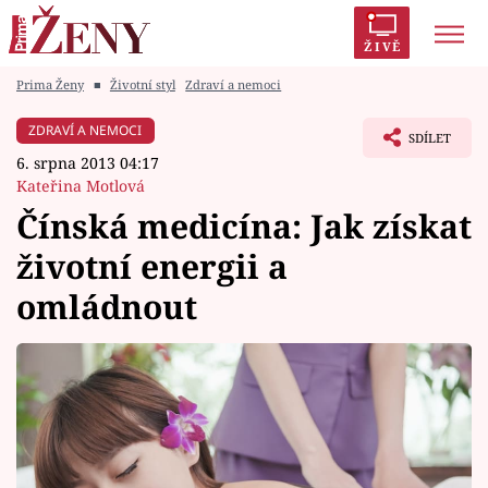
ŽIVĚ
Prima Ženy
■
Životní styl
Zdraví a nemoci
Trendy:
Polabí
Inspekce
Prostřeno!
AYTO?
ZDRAVÍ A NEMOCI
SDÍLET
Módní alarm
Zrádci
Proměny
6. srpna 2013 04:17
Kateřina Motlová
Čínská medicína: Jak získat
životní energii a
Témata
omládnout
Celebrity
Vztahy
Seriály