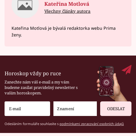
Kateřina Motlová
Všechny články autora
Kateřina Motlová je bývalá redaktorka webu Prima
ženy.
Horoskop vždy po ruce
Zanechte nám váš e-mail a my vám
budeme zasílat pravidelný newsletter s
vaším horoskopem.
ODESLAT
Odesláním formuláře souhlasíte s
podmínkami zpracování osobních údajů