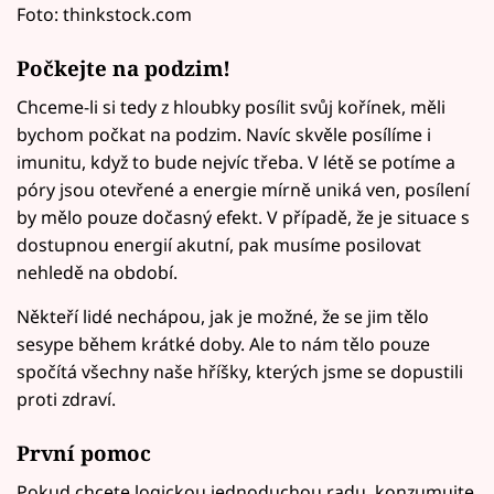
Foto: thinkstock.com
Počkejte na podzim!
Chceme-li si tedy z hloubky posílit svůj kořínek, měli
bychom počkat na podzim. Navíc skvěle posílíme i
imunitu, když to bude nejvíc třeba. V létě se potíme a
póry jsou otevřené a energie mírně uniká ven, posílení
by mělo pouze dočasný efekt. V případě, že je situace s
dostupnou energií akutní, pak musíme posilovat
nehledě na období.
Někteří lidé nechápou, jak je možné, že se jim tělo
sesype během krátké doby. Ale to nám tělo pouze
spočítá všechny naše hříšky, kterých jsme se dopustili
proti zdraví.
První pomoc
Pokud chcete logickou jednoduchou radu, konzumujte