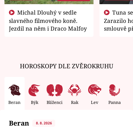
Michal Dlouhý v sedle
Tuna se chtěl vrátit domů.
slavného filmového koně.
Zarazilo ho
Jezdil na něm i Draco Malfoy
smlouvě př
zemřít
HOROSKOPY DLE ZVĚROKRUHU
Beran
Býk
Blíženci
Rak
Lev
Panna
V
Beran
8. 8. 2026