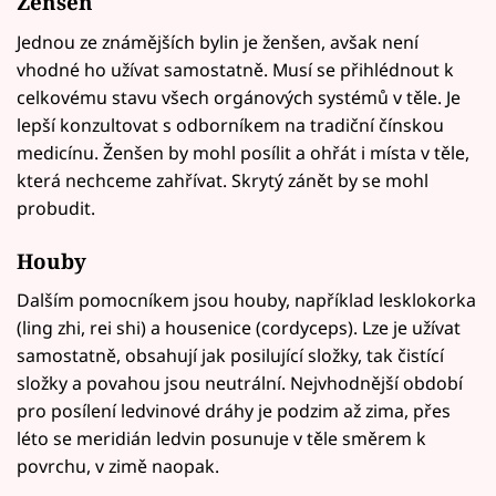
Ženšen
Jednou ze známějších bylin je ženšen, avšak není
vhodné ho užívat samostatně. Musí se přihlédnout k
celkovému stavu všech orgánových systémů v těle. Je
lepší konzultovat s odborníkem na tradiční čínskou
medicínu. Ženšen by mohl posílit a ohřát i místa v těle,
která nechceme zahřívat. Skrytý zánět by se mohl
probudit.
Houby
Dalším pomocníkem jsou houby, například lesklokorka
(ling zhi, rei shi) a housenice (cordyceps). Lze je užívat
samostatně, obsahují jak posilující složky, tak čistící
složky a povahou jsou neutrální. Nejvhodnější období
pro posílení ledvinové dráhy je podzim až zima, přes
léto se meridián ledvin posunuje v těle směrem k
povrchu, v zimě naopak.