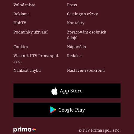
Volná místa
Press
Reklama
Castingy a výzvy
HbbTV
Kontakty
Podmínky užívání
Zpracování osobních
údajů
Cookies
Nápověda
Vlastník FTV Prima spol.
Redakce
s r.o.
Nahlásit chybu
Nastavení soukromí
App Store
Google Play
© FTV Prima spol. s r.o.