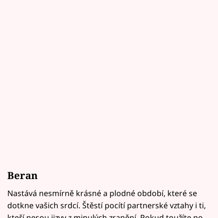
Beran
Nastává nesmírně krásné a plodné období, které se
dotkne vašich srdcí. Štěstí pocítí partnerské vztahy i ti,
kteří nesou jizvy z minulých zranění. Pokud toužíte po