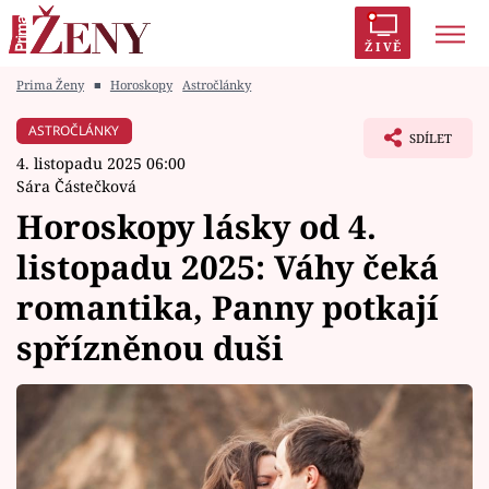
ŽIVĚ
Prima Ženy
■
Horoskopy
Astročlánky
Trendy:
Polabí
Inspekce
Prostřeno!
AYTO?
ASTROČLÁNKY
SDÍLET
Módní alarm
Zrádci
Proměny
4. listopadu 2025 06:00
Sára Částečková
Horoskopy lásky od 4.
listopadu 2025: Váhy čeká
Témata
romantika, Panny potkají
Celebrity
spřízněnou duši
Vztahy
Seriály