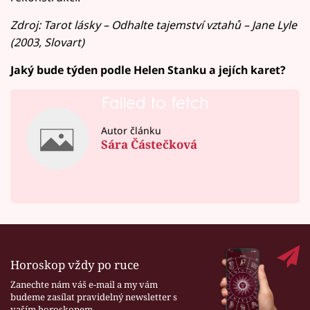
Zdroj: Tarot lásky – Odhalte tajemství vztahů – Jane Lyle
(2003, Slovart)
Jaký bude týden podle Helen Stanku a jejích karet?
Failed to fetch
Autor článku
Sára Částečková
Horoskop vždy po ruce
Zanechte nám váš e-mail a my vám
budeme zasílat pravidelný newsletter s
vaším horoskopem.