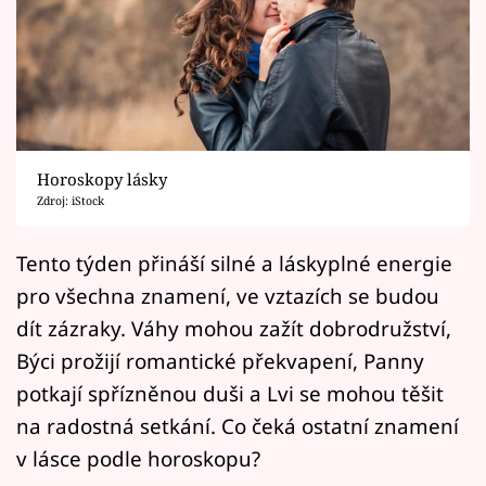
Horoskopy
Sledujte prima+
Filmový festival Karlovy Vary
Pořady
Horoskopy lásky
Zdroj: iStock
Mámy sobě
Tento týden přináší silné a láskyplné energie
Přihlášení
pro všechna znamení, ve vztazích se budou
dít zázraky. Váhy mohou zažít dobrodružství,
Býci prožijí romantické překvapení, Panny
Sledujte nás
potkají spřízněnou duši a Lvi se mohou těšit
na radostná setkání. Co čeká ostatní znamení
v lásce podle horoskopu?