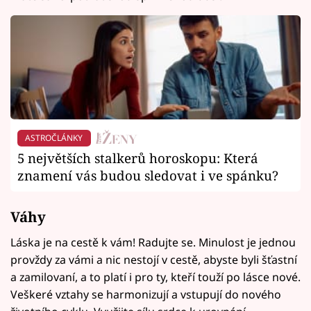
ASTROČLÁNKY
5 největších stalkerů horoskopu: Která
znamení vás budou sledovat i ve spánku?
Váhy
Láska je na cestě k vám! Radujte se. Minulost je jednou
provždy za vámi a nic nestojí v cestě, abyste byli šťastní
a zamilovaní, a to platí i pro ty, kteří touží po lásce nové.
Veškeré vztahy se harmonizují a vstupují do nového