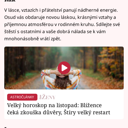
V lásce, vztazích i přátelství panují nádherné energie.
Osud vás obdaruje novou láskou, krásnými vztahy a
příjemnou atmosférou v rodinném kruhu. Sdílejte své
štěstí s ostatními a vaše dobrá nálada se k vám
mnohonásobně vrátí zpět.
ASTROČLÁNKY
Velký horoskop na listopad: Blížence
čeká zkouška důvěry, Štíry velký restart