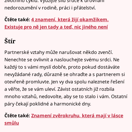
životního cyklu. Využijte sílu srdce k urovnání
nedorozumění v rodině, práci i přátelství.
Čtěte také:
4 znamení, která žijí okamžikem.
Existuje pro ně jen tady a teď, nic jiného není
Štír
Partnerské vztahy může narušovat někdo zvenčí.
Nenechte se ovlivnit a naslouchejte svému srdci. Ne
každý to s vámi myslí dobře, proto pokud dostáváte
nevyžádané rady, důrazně se ohraďte a s partnerem si
otevřeně promluvte. Jen vy dva spolu naleznete řešení
a věřte, že se vám uleví. Závist ostatních již rozbila
mnoho vztahů, nedovolte, aby se to stalo i vám. Ostatní
páry čekají poklidné a harmonické dny.
Čtěte také:
Znamení zvěrokruhu, která mají v lásce
smůlu