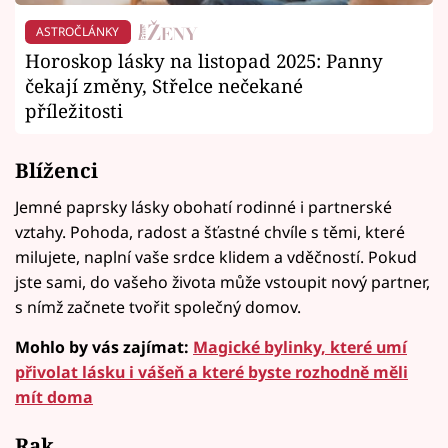
ASTROČLÁNKY
Horoskop lásky na listopad 2025: Panny
čekají změny, Střelce nečekané
příležitosti
Blíženci
Jemné paprsky lásky obohatí rodinné i partnerské
vztahy. Pohoda, radost a šťastné chvíle s těmi, které
milujete, naplní vaše srdce klidem a vděčností. Pokud
jste sami, do vašeho života může vstoupit nový partner,
s nímž začnete tvořit společný domov.
Mohlo by vás zajímat:
Magické bylinky, které umí
přivolat lásku i vášeň a které byste rozhodně měli
mít doma
Rak