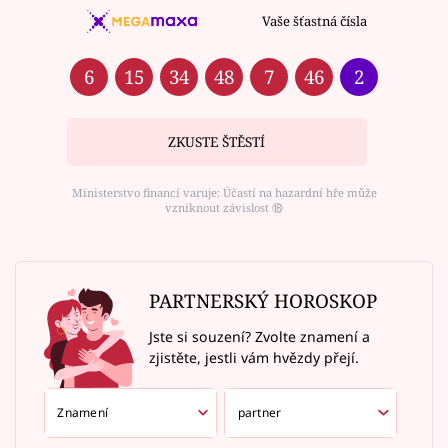
Vaše šťastná čísla
6
15
34
48
7
46
2
ZKUSTE ŠTĚSTÍ
Ministerstvo financí varuje: Účastí na hazardní hře může
vzniknout závislost ⑱
PARTNERSKÝ HOROSKOP
Jste si souzení? Zvolte znamení a
zjistěte, jestli vám hvězdy přejí.