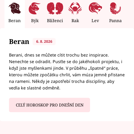
Beran
Býk
Blíženci
Rak
Lev
Panna
V
Beran
6. 8. 2026
Berani, dnes se můžete cítit trochu bez inspirace.
Nenechte se odradit. Pusťte se do jakéhokoli projektu, i
když jste myšlenkami jinde. V průběhu „špatné“ práce,
kterou můžete zpočátku chrlit, vám múza jemně přistane
na rameni. Někdy je zapotřebí trocha disciplíny, aby
vedla ke slastné odměně.
CELÝ HOROSKOP PRO DNEŠNÍ DEN