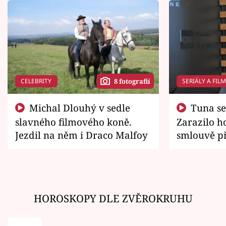
CELEBRITY
SERIÁLY A FIL
8 fotografií
Michal Dlouhý v sedle
Tuna se chtěl vrátit domů.
slavného filmového koně.
Zarazilo ho
Jezdil na něm i Draco Malfoy
smlouvě př
zemřít
HOROSKOPY DLE ZVĚROKRUHU