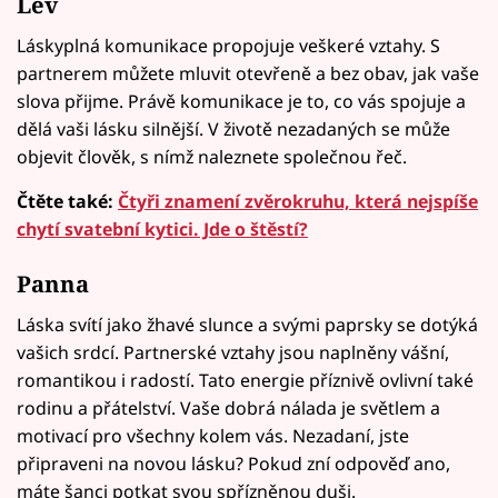
Lev
Láskyplná komunikace propojuje veškeré vztahy. S
partnerem můžete mluvit otevřeně a bez obav, jak vaše
slova přijme. Právě komunikace je to, co vás spojuje a
dělá vaši lásku silnější. V životě nezadaných se může
objevit člověk, s nímž naleznete společnou řeč.
Čtěte také:
Čtyři znamení zvěrokruhu, která nejspíše
chytí svatební kytici. Jde o štěstí?
Panna
Láska svítí jako žhavé slunce a svými paprsky se dotýká
vašich srdcí. Partnerské vztahy jsou naplněny vášní,
romantikou i radostí. Tato energie příznivě ovlivní také
rodinu a přátelství. Vaše dobrá nálada je světlem a
motivací pro všechny kolem vás. Nezadaní, jste
připraveni na novou lásku? Pokud zní odpověď ano,
máte šanci potkat svou spřízněnou duši.