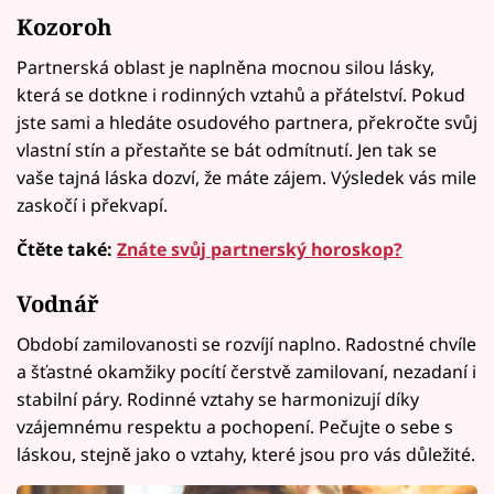
Kozoroh
Partnerská oblast je naplněna mocnou silou lásky,
která se dotkne i rodinných vztahů a přátelství. Pokud
jste sami a hledáte osudového partnera, překročte svůj
vlastní stín a přestaňte se bát odmítnutí. Jen tak se
vaše tajná láska dozví, že máte zájem. Výsledek vás mile
zaskočí i překvapí.
Čtěte také:
Znáte svůj partnerský horoskop?
Vodnář
Období zamilovanosti se rozvíjí naplno. Radostné chvíle
a šťastné okamžiky pocítí čerstvě zamilovaní, nezadaní i
stabilní páry. Rodinné vztahy se harmonizují díky
vzájemnému respektu a pochopení. Pečujte o sebe s
láskou, stejně jako o vztahy, které jsou pro vás důležité.