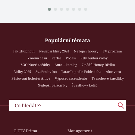
Populární témata
Jak zhubnout
Nejlepší filmy 2024
Nejlepší horory
TV program
Změna času
Partie
Počasí
Kdy budou volby
ZOO Nové začátky
Auto – katalog
7 pádů Honzy Dědka
Volby 2025
Svařené víno
Tatarák podle Pohlreicha
Aloe vera
Pěstování lichořeřišnice
Výpočet ascendentu
Tvarohové knedlíky
Nejlepší palačinky
Švestkový koláč
O FTV Prima
Management