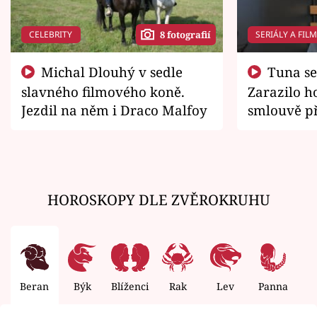
CELEBRITY
SERIÁLY A FIL
8 fotografií
Michal Dlouhý v sedle
Tuna se chtěl vrátit domů.
slavného filmového koně.
Zarazilo ho
Jezdil na něm i Draco Malfoy
smlouvě př
zemřít
HOROSKOPY DLE ZVĚROKRUHU
Beran
Býk
Blíženci
Rak
Lev
Panna
V