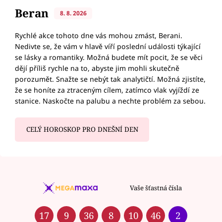
Beran
8. 8. 2026
Rychlé akce tohoto dne vás mohou zmást, Berani.
Nedivte se, že vám v hlavě víří poslední události týkající
se lásky a romantiky. Možná budete mít pocit, že se věci
dějí příliš rychle na to, abyste jim mohli skutečně
porozumět. Snažte se nebýt tak analytičtí. Možná zjistíte,
že se honíte za ztraceným cílem, zatímco vlak vyjíždí ze
stanice. Naskočte na palubu a nechte problém za sebou.
CELÝ HOROSKOP PRO DNEŠNÍ DEN
Vaše šťastná čísla
17
9
36
8
10
46
2