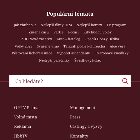
Populární témata
Jak zhubnout
Nejlepší filmy 2024
Nejlepší horory
TV program
Změna času
Partie
Počasí
Kdy budou volby
ZOO Nové začátky
Auto – katalog
7 pádů Honzy Dědka
Volby 2025
Svařené víno
Tatarák podle Pohlreicha
Aloe vera
Pěstování lichořeřišnice
Výpočet ascendentu
Tvarohové knedlíky
Nejlepší palačinky
Švestkový koláč
O FTV Prima
Management
Volná místa
Press
Reklama
Castingy a výzvy
HbbTV
Kontakty