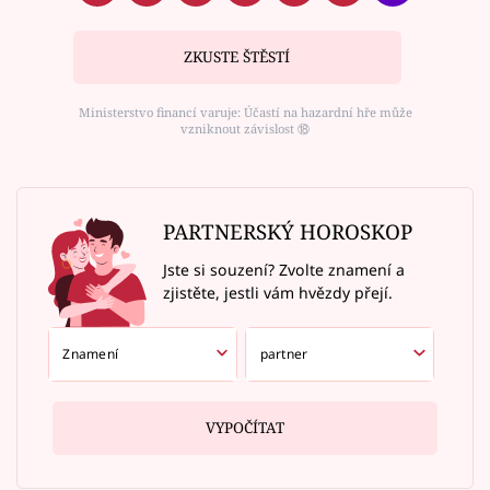
ZKUSTE ŠTĚSTÍ
Ministerstvo financí varuje: Účastí na hazardní hře může
vzniknout závislost ⑱
PARTNERSKÝ HOROSKOP
Jste si souzení? Zvolte znamení a
zjistěte, jestli vám hvězdy přejí.
VYPOČÍTAT