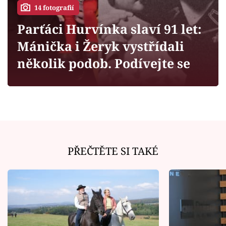
Horoskopy
14 fotografií
Sledujte prima+
Parťáci Hurvínka slaví 91 let:
Mánička i Žeryk vystřídali
Filmový festival Karlovy Vary
několik podob. Podívejte se
Pořady
Mámy sobě
Přihlášení
PŘEČTĚTE SI TAKÉ
Sledujte nás