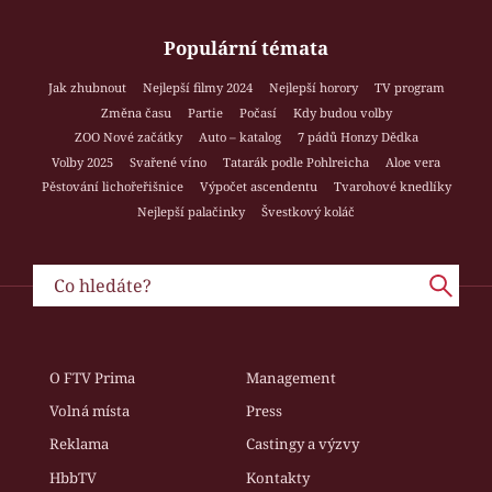
Populární témata
Jak zhubnout
Nejlepší filmy 2024
Nejlepší horory
TV program
Změna času
Partie
Počasí
Kdy budou volby
ZOO Nové začátky
Auto – katalog
7 pádů Honzy Dědka
Volby 2025
Svařené víno
Tatarák podle Pohlreicha
Aloe vera
Pěstování lichořeřišnice
Výpočet ascendentu
Tvarohové knedlíky
Nejlepší palačinky
Švestkový koláč
O FTV Prima
Management
Volná místa
Press
Reklama
Castingy a výzvy
HbbTV
Kontakty