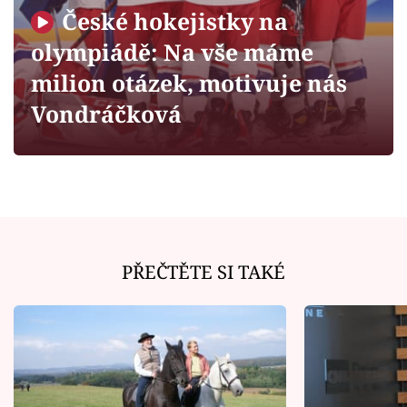
Horoskopy
České hokejistky na
Sledujte prima+
olympiádě: Na vše máme
milion otázek, motivuje nás
Filmový festival Karlovy Vary
Vondráčková
Pořady
Mámy sobě
Přihlášení
PŘEČTĚTE SI TAKÉ
Sledujte nás