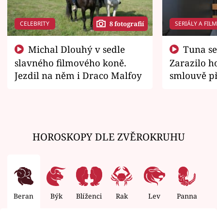
CELEBRITY
SERIÁLY A FIL
8 fotografií
Michal Dlouhý v sedle
Tuna se chtěl vrátit domů.
slavného filmového koně.
Zarazilo ho
Jezdil na něm i Draco Malfoy
smlouvě př
zemřít
HOROSKOPY DLE ZVĚROKRUHU
Beran
Býk
Blíženci
Rak
Lev
Panna
V