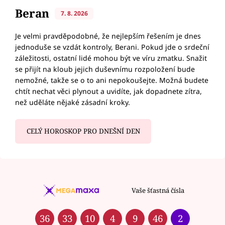
Beran
7. 8. 2026
Je velmi pravděpodobné, že nejlepším řešením je dnes
jednoduše se vzdát kontroly, Berani. Pokud jde o srdeční
záležitosti, ostatní lidé mohou být ve víru zmatku. Snažit
se přijít na kloub jejich duševnímu rozpoložení bude
nemožné, takže se o to ani nepokoušejte. Možná budete
chtít nechat věci plynout a uvidíte, jak dopadnete zítra,
než uděláte nějaké zásadní kroky.
CELÝ HOROSKOP PRO DNEŠNÍ DEN
Vaše šťastná čísla
36
33
10
4
9
46
2