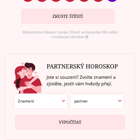
ZKUSTE ŠTĚSTÍ
Ministerstvo financí varuje: Účastí na hazardní hře může
vzniknout závislost ⑱
PARTNERSKÝ HOROSKOP
Jste si souzení? Zvolte znamení a
zjistěte, jestli vám hvězdy přejí.
VYPOČÍTAT