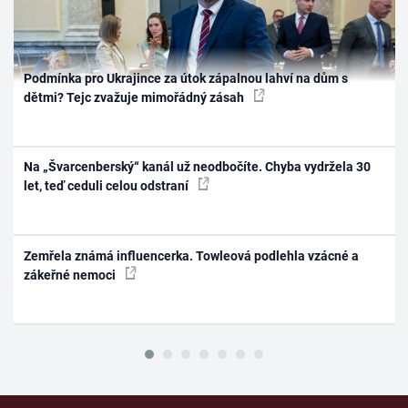
Podmínka pro Ukrajince za útok zápalnou lahví na dům s
dětmi? Tejc zvažuje mimořádný zásah
Na „Švarcenberský“ kanál už neodbočíte. Chyba vydržela 30
let, teď ceduli celou odstraní
Zemřela známá influencerka. Towleová podlehla vzácné a
zákeřné nemoci