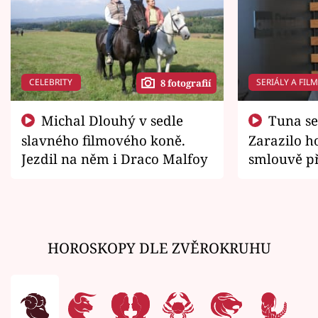
CELEBRITY
SERIÁLY A FIL
8 fotografií
Michal Dlouhý v sedle
Tuna se chtěl vrátit domů.
slavného filmového koně.
Zarazilo ho
Jezdil na něm i Draco Malfoy
smlouvě př
zemřít
HOROSKOPY DLE ZVĚROKRUHU