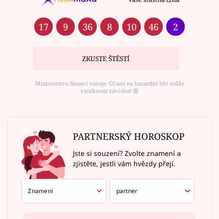
17
9
36
8
10
46
2
ZKUSTE ŠTĚSTÍ
Ministerstvo financí varuje: Účastí na hazardní hře může
vzniknout závislost ⑱
PARTNERSKÝ HOROSKOP
Jste si souzení? Zvolte znamení a
zjistěte, jestli vám hvězdy přejí.