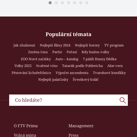
Populární témata
Jak zhubnout
Nejlepší filmy 2024
Nejlepší horory
TV program
Změna času
Partie
Počasí
Kdy budou volby
ZOO Nové začátky
Auto – katalog
7 pádů Honzy Dědka
Volby 2025
Svařené víno
Tatarák podle Pohlreicha
Aloe vera
Pěstování lichořeřišnice
Výpočet ascendentu
Tvarohové knedlíky
Nejlepší palačinky
Švestkový koláč
O FTV Prima
Management
Volná místa
Press