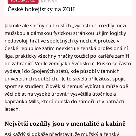
FOTOGALERIE
České hokejistky na ZOH
Jakmile ale slečny na bruslích „vyrostou“, rozdíly mezi
mužskou a dámskou fyzickou stránkou už jim logicky
nedovolují hrát ve společných týmech. A protože v
České republice zatím neexistuje ženská profesionální
liga, prakticky všechny hráčky toužící po kariéře zamíří
do zahraničí. Vedle zemí jako Švédsko či Rusko se často
vydávají do Spojených států, kde působí v tamních
univerzitních soutěžích. „Je to skvělá příležitost spojit
sport se studiem, člověk si nemusí vybírat a může obě
věci dělat na vysoké úrovni,“ vysvětlila útočnice a
kapitánka Mills, která odešla do zámoří už v patnácti
letech.
Největší rozdíly jsou v mentalitě a kabině
Asi každý si dokáže představit, že mužský a ženský