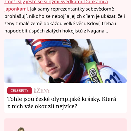
změří síly ještě se silnými Švédkami, Dánkami a
Japonkami.
Jak samy reprezentantky sebevědomě
prohlašují, nikoho se nebojí a jejich cílem je ukázat, že i
ženy z malé země dokážou velké věci. Kdoví, třeba i
napodobit úspěch zlatých hokejistů z Nagana…
CELEBRITY
Tohle jsou české olympijské krásky. Která
z nich vás okouzlí nejvíce?