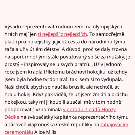
Výsadu reprezentovat rodnou zemi na olympijských
hrách mají jen
ti nejlepší z nejlepších
. To samozřejmě
platí i pro hokejistky, jejichž cesta do národního týmu
začala už v útlém dětství. A důvod, proč se daly zrovna
na sport mnohými stále považovaný spíše za mužský, je
prostý – inspirovaly se u svých bratrů. „Už v jednom
roce jsem kradla tříletému bráchovi hokejku, už tehdy
jsem byla hodně tvrdohlavá, tak jsem si to vydupala.
Naši chtěli, abych se naučila bruslit, ale nechtěli, ať
hraju hokej. Když pak viděli, že už jsem zmlátila bráchu
hokejkou, taky mi ji koupili a začali mě v tom hodně
podporovat,“ vzpomínala
v pořadu 7 pádů Honzy
Dědka
na své začátky kapitánka reprezentačního týmu
a zároveň vlajkonoška České republiky na
zahajovacím
ceremoniálu
Alice Mills.