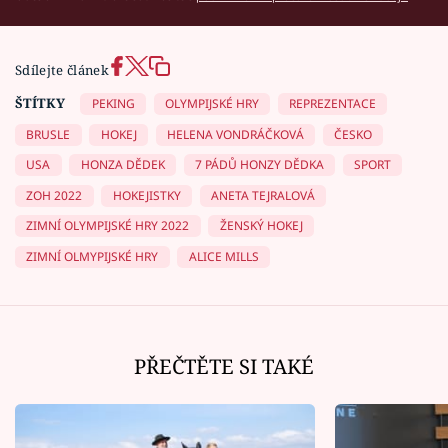
Sdílejte článek
ŠTÍTKY
PEKING
OLYMPIJSKÉ HRY
REPREZENTACE
BRUSLE
HOKEJ
HELENA VONDRÁČKOVÁ
ČESKO
USA
HONZA DĚDEK
7 PÁDŮ HONZY DĚDKA
SPORT
ZOH 2022
HOKEJISTKY
ANETA TEJRALOVÁ
ZIMNÍ OLYMPIJSKÉ HRY 2022
ŽENSKÝ HOKEJ
ZIMNÍ OLMYPIJSKÉ HRY
ALICE MILLS
PŘEČTĚTE SI TAKÉ