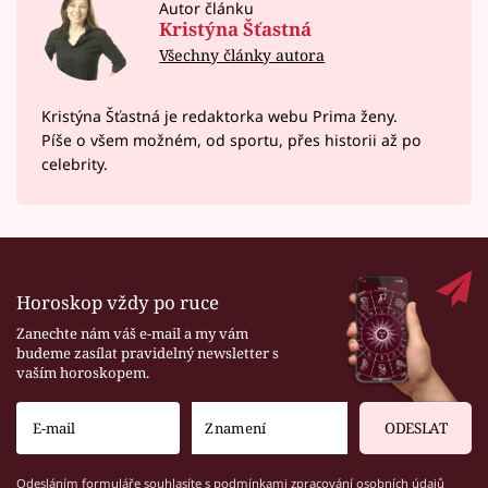
Autor článku
Kristýna Šťastná
Všechny články autora
Kristýna Šťastná je redaktorka webu Prima ženy.
Píše o všem možném, od sportu, přes historii až po
celebrity.
Horoskop vždy po ruce
Zanechte nám váš e-mail a my vám
budeme zasílat pravidelný newsletter s
vaším horoskopem.
ODESLAT
Odesláním formuláře souhlasíte s
podmínkami zpracování osobních údajů