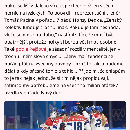
hokej se liší v daleko více aspektech než jen v těch
herních a fyzických. To potvrdil i reprezentační trenér
Tomáš Pacina v pořadu 7 pádů Honzy Dědka. „Ženský
kolektiv funguje trochu jinak. Pokud je tam neshoda,
vleče se dlouhou dobu,“ nastínil s tím, že musí být
opatrnější, protože holky si berou věci moc osobně.
Také
podle Pejšové
je zásadní rozdíl v mentalitě, jen v
trochu jiném slova smyslu. „Ženy mají tendenci se
pořád ptát na všechny důvody – proč to takto budeme
dělat a kdy přesně tohle a tohle… Přijde mi, že chlapům
to je tak nějak jedno, že si tím nějak proplouvají,
zatímco my potřebujeme na všechno milion otázek,“
uvedla v pořadu Nový den.