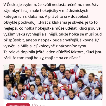
V Česku je zvykem, že kvůli nedostatečnému množství
zájemkyň hrají malé hokejistky v mládežnických
kategoriích s klukama. A právě to si v dospělosti
obvykle pochvalují. „Hrát s klukama je skvělé, je to to
nejlepší, co holka hokejistka může udělat. Kluci jsou ve
vyšším věku rychlejší a silnější, takže holka se musí buď
přizpůsobit, anebo naopak bude chytřejší, šikovnější,“
vysvětlila Mills a její kolegyně z národního týmu
Tejralová doplnila ještě jeden důležitý faktor: „Kluci jsou
rádi, že tam mají holky, mají se na co dívat.“