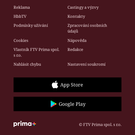
Reklama
Castingy a výzvy
HbbTV
Kontakty
Podmínky užívání
Zpracování osobních
údajů
Cookies
Nápověda
Vlastník FTV Prima spol.
Redakce
s r.o.
Nahlásit chybu
Nastavení soukromí
App Store
Google Play
© FTV Prima spol. s r.o.