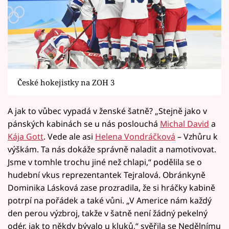
České hokejistky na ZOH 3
A jak to vůbec vypadá v ženské šatně? „Stejně jako v
pánských kabinách se u nás poslouchá
Michal David
a
Kája Gott
. Vede ale asi
Helena Vondráčková
– Vzhůru k
výškám. Ta nás dokáže správně naladit a namotivovat.
Jsme v tomhle trochu jiné než chlapi,“ podělila se o
hudební vkus reprezentantek Tejralová. Obránkyně
Dominika Lásková zase prozradila, že si hráčky kabině
potrpí na pořádek a také vůni. „V Americe nám každý
den perou výzbroj, takže v šatně není žádný pekelný
odér, jak to někdy bývalo u kluků,“ svěřila se Nedělnímu