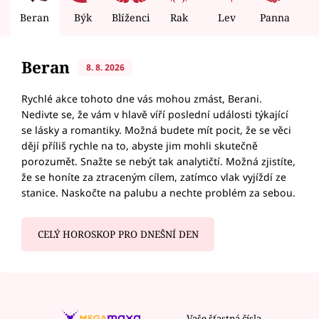
Beran
Býk
Blíženci
Rak
Lev
Panna
V
Beran
8. 8. 2026
Rychlé akce tohoto dne vás mohou zmást, Berani.
Nedivte se, že vám v hlavě víří poslední události týkající
se lásky a romantiky. Možná budete mít pocit, že se věci
dějí příliš rychle na to, abyste jim mohli skutečně
porozumět. Snažte se nebýt tak analytičtí. Možná zjistíte,
že se honíte za ztraceným cílem, zatímco vlak vyjíždí ze
stanice. Naskočte na palubu a nechte problém za sebou.
CELÝ HOROSKOP PRO DNEŠNÍ DEN
Vaše šťastná čísla