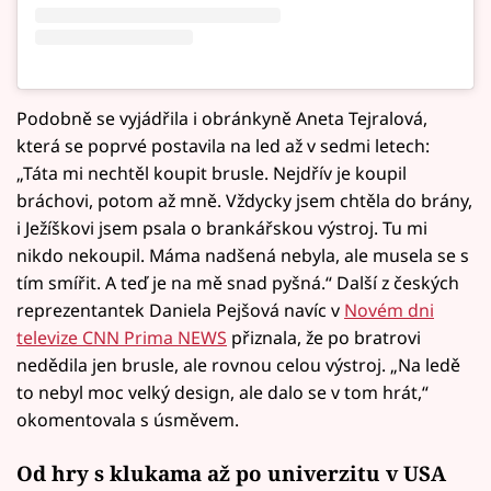
Podobně se vyjádřila i obránkyně Aneta Tejralová,
která se poprvé postavila na led až v sedmi letech:
„Táta mi nechtěl koupit brusle. Nejdřív je koupil
bráchovi, potom až mně. Vždycky jsem chtěla do brány,
i Ježíškovi jsem psala o brankářskou výstroj. Tu mi
nikdo nekoupil. Máma nadšená nebyla, ale musela se s
tím smířit. A teď je na mě snad pyšná.“ Další z českých
reprezentantek Daniela Pejšová navíc v
Novém dni
televize CNN Prima NEWS
přiznala, že po bratrovi
nedědila jen brusle, ale rovnou celou výstroj. „Na ledě
to nebyl moc velký design, ale dalo se v tom hrát,“
okomentovala s úsměvem.
Od hry s klukama až po univerzitu v USA