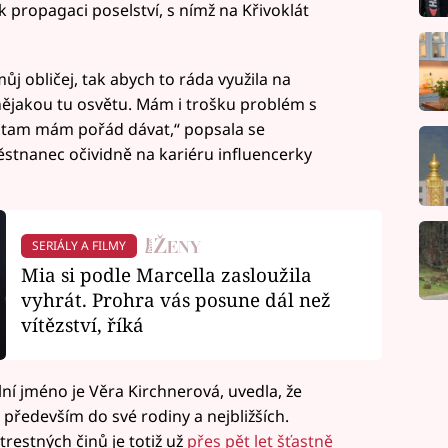
 k propagaci poselství, s nímž na Křivoklát
j obličej, tak abych to ráda využila na
nějakou tu osvětu. Mám i trošku problém s
o tam mám pořád dávat,“ popsala se
ěstnanec očividně na kariéru influencerky
SERIÁLY A FILMY
Mia si podle Marcella zasloužila
vyhrát. Prohra vás posune dál než
vítězství, říká
vilní jméno je Věra Kirchnerová, uvedla, že
především do své rodiny a nejbližších.
trestných činů je totiž už
přes pět let šťastně