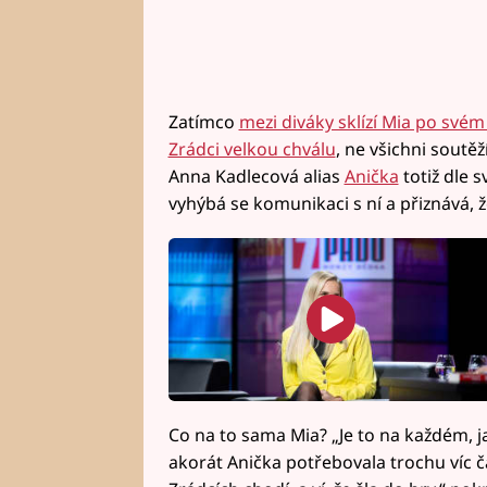
Zatímco
mezi diváky sklízí Mia po svém
Zrádci velkou chválu
, ne všichni soutěž
Anna Kadlecová alias
Anička
totiž dle 
vyhýbá se komunikaci s ní a přiznává, ž
Co na to sama Mia? „Je to na každém, ja
akorát Anička potřebovala trochu víc ča