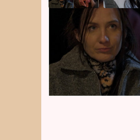
Zatímco v první sérii nesl lstivo
letos se na první pohled zdálo, ž
osobně. Až po finále se však ukáz
neodpustila a nemá zájem být s n
celé věci vyjádřila.