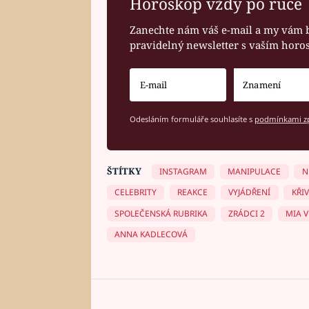
Horoskop vždy po ruce
Zanechte nám váš e-mail a my vám 
pravidelný newsletter s vaším hor
Odesláním formuláře souhlasíte s
podmínkami zp
ŠTÍTKY
INSTAGRAM
MANIPULACE
N
CELEBRITY
REAKCE
VYJÁDŘENÍ
KŘI
SPOLEČENSKÁ RUBRIKA
ZRÁDCI 2
MIA 
ANNA KADLECOVÁ