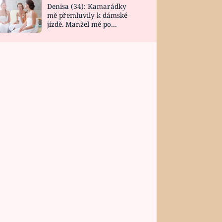
Denisa (34): Kamarádky
mě přemluvily k dámské
jízdě. Manžel mě po
návratu zaskočil