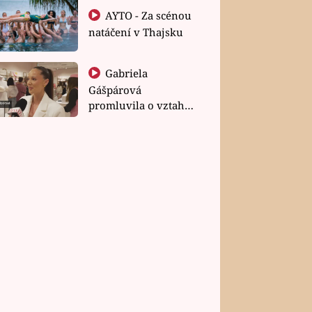
AYTO - Za scénou
natáčení v Thajsku
Gabriela
Gášpárová
promluvila o vztahu
a zakládání rodiny