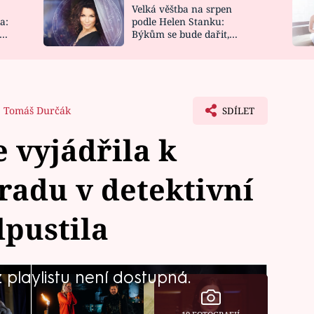
Velká věštba na srpen
NOVINKY
ZAHRADA
a:
podle Helen Stanku:
y
Býkům se bude dařit,
VIDEORECEPTY
DESIGN
Vodnáře čeká jízda
Tomáš Durčák
SDÍLET
 vyjádřila k
zradu v detektivní
dpustila
playlistu není dostupná.