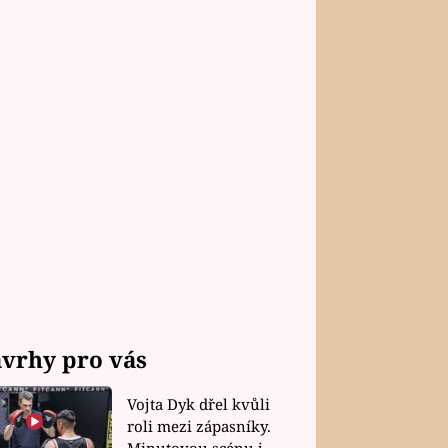
vrhy pro vás
Vojta Dyk dřel kvůli
roli mezi zápasníky.
Minutovou scénu jel