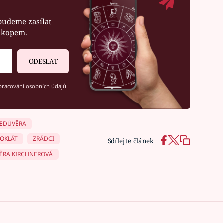
budeme zasílat
oskopem.
ODESLAT
racování osobních údajů
EDŮVĚRA
VOKLÁT
ZRÁDCI
Sdílejte článek
VĚRA KIRCHNEROVÁ