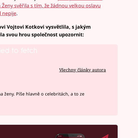
 Ženy svěřila s tím, že žádnou velkou oslavu
l nepije
.
i Vojtovi Kotkovi vysvětlila, s jakým
ěla svou hrou společnost upozornit:
led to fetch
Všechny články autora
ženy. Píše hlavně o celebritách, a to ze