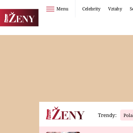
Menu
Celebrity
Vztahy
S
Seriály
Životní styl
ZOO
DIETY A HUBNUTÍ
PROSTŘENO!
CESTOVÁNÍ A
DOVOLENÁ
DUCH
ZDRAVÍ
Trendy:
Pola
Horoskopy
Video
ASTROČLÁNKY
SERIÁLY