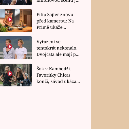
bez dubla
Filip Sajler znovu
před kamerou: Na
Primě ukáže
poctivou kuchyni i
rychlé recepty
Vyřazení se
tentokrát nekonalo.
Dvojčata ale mají po
uzavření třetí etapy
závodu nůž na krku
Šok v Kambodži.
Favoritky Chicas
končí, závod ukázal
svou nejtvrdší tvář