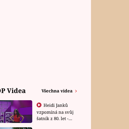
P Videa
Všechna videa
Heidi Janků
vzpomíná na svůj
šatník z 80. let -
Shopaholičky