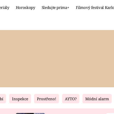
eriály
Horoskopy
Sledujte prima+
Filmový festival Karl
Celebrity
Recept
MÓDA A KRÁSA
HLAVNÍ JÍ
VZTAHY A SEX
SLADKÉ
PRIMA MAMINKA
ZDRAVÉ
bí
Inspekce
Prostřeno!
AYTO?
Módní alarm
Fresh
Living
RECEPTY
BYDLENÍ