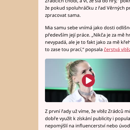
Zrádcích chodí, a ví, že šla do hry,“ po
že pokud spoluhráčku z řad Věrných pro
zpracovat sama.
Mia samu sebe vnímá jako dosti odlišno
především její práce. „Nikča je za mě 
nevypadá, ale je to fakt jako za mě křeh
to zase tou prací,“ popsala
čerstvá vít
Z první řady už víme, že vítěz Zrádců
dobře využít k získání publicity i popul
nepomýšlí na influencerství nebo úvod