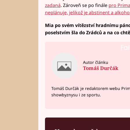
zadaná
. Zároveň se po finále
pro Prima
neplánuje, jelikož je abstinent a alkoho
Mia po svém vítězství hradnímu pánov
poselstvím šla do Zrádců a na co cht
Fai
Autor článku
Tomáš Durčák
Tomáš Durčák je redaktorem webu Prima 
showbyznysu i ze sportu.