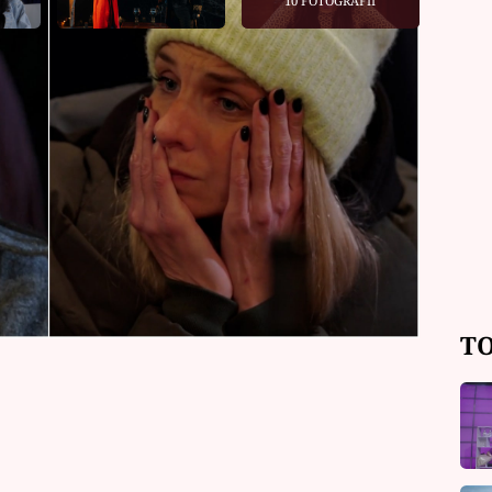
10 FOTOGRAFIÍ
u hru vítězky Nicole nejhůře Tuňák,
e si ďábelskou hru Mii nikdo nevzal
alo, že Anička jí některé věci stále
í v jakémkoli kontaktu. Mia se nyní k
TO