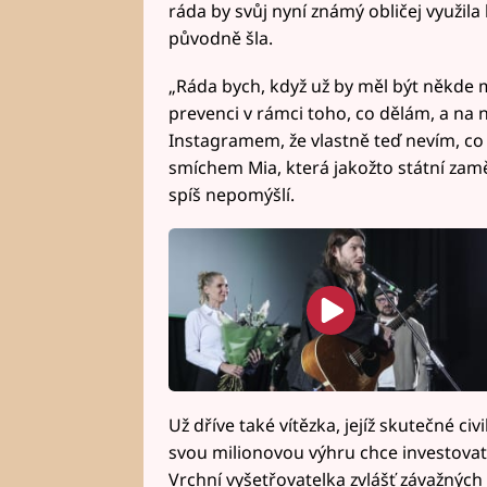
ráda by svůj nyní známý obličej využila
původně šla.
„Ráda bych, když už by měl být někde mů
prevenci v rámci toho, co dělám, a na 
Instagramem, že vlastně teď nevím, c
smíchem Mia, která jakožto státní zam
spíš nepomýšlí.
Už dříve také vítězka, jejíž skutečné ci
svou milionovou výhru chce investovat 
Vrchní vyšetřovatelka zvlášť závažných 