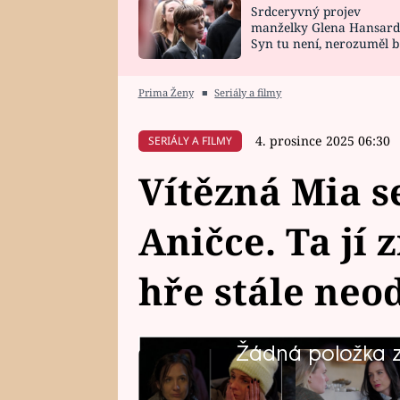
Srdceryvný projev
SNÁŘ
CELEBRITY
manželky Glena Hansard
Syn tu není, nerozuměl b
HOROSKOP NA
VAŘENÍ
tomu, vysvětlila
ROK 2023
Prima Ženy
■
Seriály a filmy
4. prosince 2025 06:30
SERIÁLY A FILMY
Vítězná Mia se
Aničce. Ta jí 
hře stále neo
Žádná položka z 