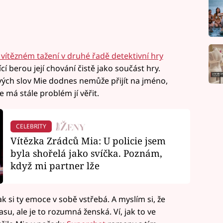
 vítězném tažení v druhé řadě detektivní hry
ící berou její chování čistě jako součást hry.
svých slov Mie dodnes nemůže přijít na jméno,
e má stále problém jí věřit.
CELEBRITY
Vítězka Zrádců Mia: U policie jsem
byla shořelá jako svíčka. Poznám,
když mi partner lže
k si ty emoce v sobě vstřebá. A myslím si, že
su, ale je to rozumná ženská. Ví, jak to ve