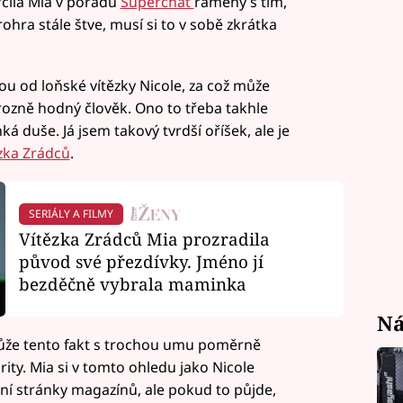
krčila Mia v pořadu
Superchat
rameny s tím,
hra stále štve, musí si to v sobě zkrátka
u od loňské vítězky Nicole, za což může
hrozně hodný člověk. Ono to třeba takhle
ká duše. Já jsem takový tvrdší oříšek, ale je
ězka Zrádců
.
SERIÁLY A FILMY
Vítězka Zrádců Mia prozradila
původ své přezdívky. Jméno jí
bezděčně vybrala maminka
Ná
 může tento fakt s trochou umu poměrně
arity. Mia si v tomto ohledu jako Nicole
ní stránky magazínů, ale pokud to půjde,