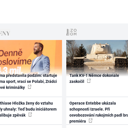
ma představila podzim: startuje
Tank KV-1 Němce dokonale
ma sport, vrací se Polabí, Zrádci
zaskočil
ové kriminálky
thiase Hložka ženy do vztahu
Operace Entebbe ukázala
dy uhnaly: Teď budu iniciátorem
schopnosti Izraele. Při
 slibuje zpěvák
osvobozování rukojmích padl br
premiéra