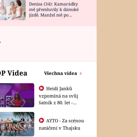
Denisa (34): Kamarádky
mě přemluvily k dámské
jízdě. Manžel mě po
návratu zaskočil
y
P Videa
Všechna videa
Heidi Janků
vzpomíná na svůj
šatník z 80. let -
Shopaholičky
AYTO - Za scénou
natáčení v Thajsku