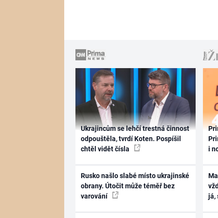
Ukrajincům se lehčí trestná činnost
Pri
odpouštěla, tvrdí Koten. Pospíšil
Pri
chtěl vidět čísla
i n
Rusko našlo slabé místo ukrajinské
Ma
obrany. Útočit může téměř bez
vž
varování
já,