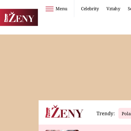
Menu
Celebrity
Vztahy
S
Seriály
Životní styl
ZOO
DIETY A HUBNUTÍ
PROSTŘENO!
CESTOVÁNÍ A
DOVOLENÁ
DUCH
ZDRAVÍ
Trendy:
Pola
Horoskopy
Video
ASTROČLÁNKY
SERIÁLY