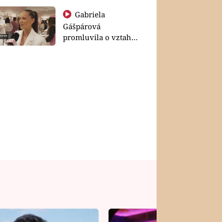
Gabriela
Gášpárová
promluvila o vztahu
a zakládání rodiny