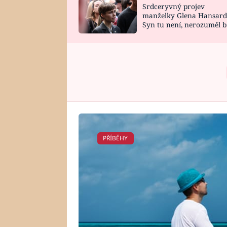
Srdceryvný projev
SNÁŘ
CELEBRITY
manželky Glena Hansard
Syn tu není, nerozuměl b
HOROSKOP NA
VAŘENÍ
tomu, vysvětlila
ROK 2023
PŘÍBĚHY