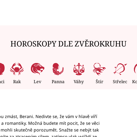
HOROSKOPY DLE ZVĚROKRUHU
nci
Rak
Lev
Panna
Váhy
Štír
Střelec
K
 zmást, Berani. Nedivte se, že vám v hlavě víří
ky a romantiky. Možná budete mít pocit, že se věci
jim mohli skutečně porozumět. Snažte se nebýt tak
honíte za ztraceným cílem, zatímco vlak vyjíždí ze