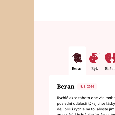
Beran
Býk
Blíže
Beran
8. 8. 2026
Rychlé akce tohoto dne vás mohou
poslední události týkající se lás
dějí příliš rychle na to, abyste 
analytičtí. Možná zjistíte, že se 