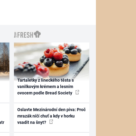
Tartaletky z lineckého těsta s
vanilkovým krémem a lesním
ovocem podle Bread Society
Oslavte Mezinárodní den piva: Proč
mrazák ničí chuť a kdy v horku
atr
vsadit na šnyt?