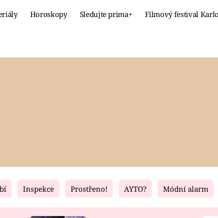
eriály
Horoskopy
Sledujte prima+
Filmový festival Karl
Celebrity
Recept
MÓDA A KRÁSA
HLAVNÍ JÍ
VZTAHY A SEX
SLADKÉ
PRIMA MAMINKA
ZDRAVÉ
bí
Inspekce
Prostřeno!
AYTO?
Módní alarm
Fresh
Living
RECEPTY
BYDLENÍ