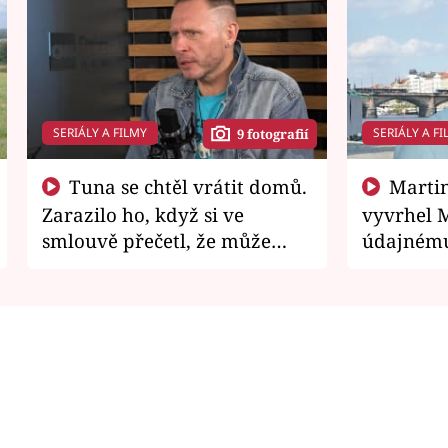
SERIÁLY A FILMY
SERIÁLY A FI
9 fotografií
Tuna se chtěl vrátit domů.
Martin Písařík jako
Zarazilo ho, když si ve
vyvrhel 
smlouvě přečetl, že může
údajnému
zemřít
je v nemil