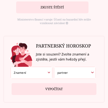
ZKUSTE ŠTĚSTÍ
Ministerstvo financí varuje: Účastí na hazardní hře může
vzniknout závislost ⑱
PARTNERSKÝ HOROSKOP
Jste si souzení? Zvolte znamení a
zjistěte, jestli vám hvězdy přejí.
VYPOČÍTAT