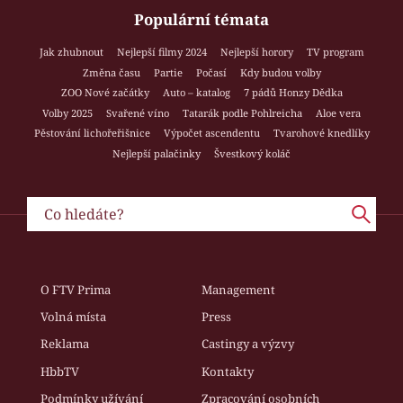
Populární témata
Jak zhubnout
Nejlepší filmy 2024
Nejlepší horory
TV program
Změna času
Partie
Počasí
Kdy budou volby
ZOO Nové začátky
Auto – katalog
7 pádů Honzy Dědka
Volby 2025
Svařené víno
Tatarák podle Pohlreicha
Aloe vera
Pěstování lichořeřišnice
Výpočet ascendentu
Tvarohové knedlíky
Nejlepší palačinky
Švestkový koláč
O FTV Prima
Management
Volná místa
Press
Reklama
Castingy a výzvy
HbbTV
Kontakty
Podmínky užívání
Zpracování osobních