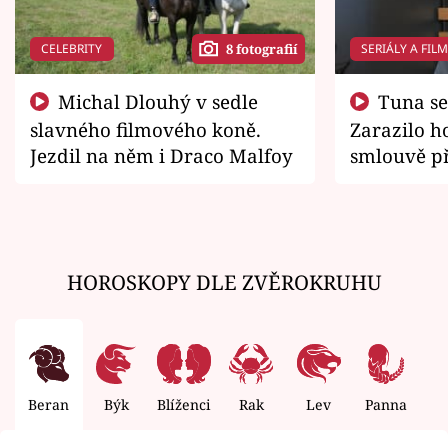
CELEBRITY
SERIÁLY A FIL
8 fotografií
Michal Dlouhý v sedle
Tuna se chtěl vrátit domů.
slavného filmového koně.
Zarazilo ho
Jezdil na něm i Draco Malfoy
smlouvě př
zemřít
HOROSKOPY DLE ZVĚROKRUHU
Beran
Býk
Blíženci
Rak
Lev
Panna
V