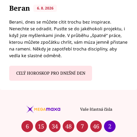
Beran
6. 8. 2026
Berani, dnes se můžete cítit trochu bez inspirace.
Nenechte se odradit. Pusťte se do jakéhokoli projektu, i
když jste myšlenkami jinde. V průběhu „špatné“ práce,
kterou můžete zpočátku chrlit, vám múza jemně přistane
na rameni. Někdy je zapotřebí trocha disciplíny, aby
vedla ke slastné odměně.
CELÝ HOROSKOP PRO DNEŠNÍ DEN
Vaše šťastná čísla
6
15
34
48
7
46
2