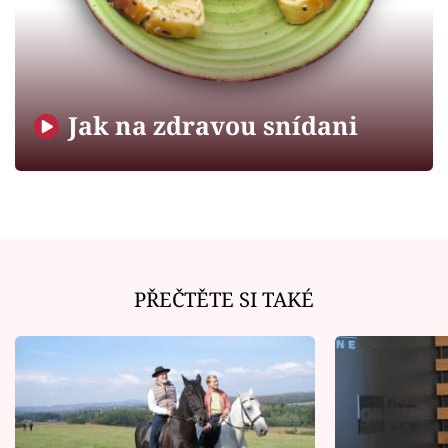
Horoskopy
Sledujte prima+
Filmový festival Karlovy Vary
Jak na zdravou snídani
Pořady
Mámy sobě
Přihlášení
PŘEČTĚTE SI TAKÉ
Sledujte nás