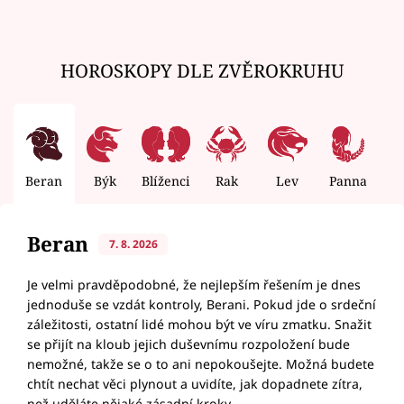
HOROSKOPY DLE ZVĚROKRUHU
Beran
Býk
Blíženci
Rak
Lev
Panna
V
Beran
7. 8. 2026
Je velmi pravděpodobné, že nejlepším řešením je dnes
jednoduše se vzdát kontroly, Berani. Pokud jde o srdeční
záležitosti, ostatní lidé mohou být ve víru zmatku. Snažit
se přijít na kloub jejich duševnímu rozpoložení bude
nemožné, takže se o to ani nepokoušejte. Možná budete
chtít nechat věci plynout a uvidíte, jak dopadnete zítra,
než uděláte nějaké zásadní kroky.