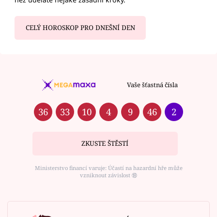
CELÝ HOROSKOP PRO DNEŠNÍ DEN
Vaše šťastná čísla
36
33
10
4
9
46
2
ZKUSTE ŠTĚSTÍ
Ministerstvo financí varuje: Účastí na hazardní hře může
vzniknout závislost ⑱