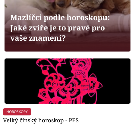
Horoskopy
Sledujte prima+
Mazlíčci podle horoskopu:
Jaké zvíře je to pravé pro
Filmový festival Karlovy Vary
vaše znamení?
Pořady
Mámy sobě
Přihlášení
Sledujte nás
HOROSKOPY
Velký čínský horoskop - PES