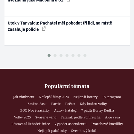
hvězdami jako Madonna a U2
Útok v Tanvaldu: Pachatel měl pobodat tři lidi, na místě
zasahuje policie
Populární témata
Jak zhubnout
Nejlepší filmy 2024
Nejlepší horory
TV program
Změna času
Partie
Počasí
Kdy budou volby
ZOO Nové začátky
Auto – katalog
7 pádů Honzy Dědka
Volby 2025
Svařené víno
Tatarák podle Pohlreicha
Aloe vera
Pěstování lichořeřišnice
Výpočet ascendentu
Tvarohové knedlíky
Nejlepší palačinky
Švestkový koláč