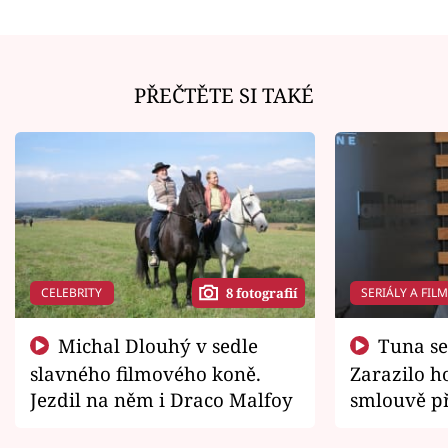
PŘEČTĚTE SI TAKÉ
CELEBRITY
SERIÁLY A FIL
8 fotografií
Michal Dlouhý v sedle
Tuna se chtěl vrátit domů.
slavného filmového koně.
Zarazilo ho
Jezdil na něm i Draco Malfoy
smlouvě př
zemřít