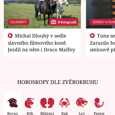
CELEBRITY
SERIÁLY A FIL
8 fotografií
Michal Dlouhý v sedle
Tuna se chtěl vrátit domů.
slavného filmového koně.
Zarazilo ho
Jezdil na něm i Draco Malfoy
smlouvě př
zemřít
HOROSKOPY DLE ZVĚROKRUHU
Beran
Býk
Blíženci
Rak
Lev
Panna
V