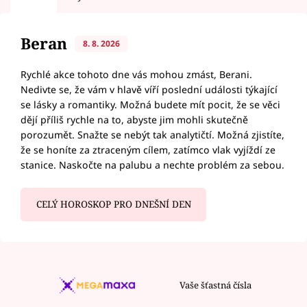
Beran
8. 8. 2026
Rychlé akce tohoto dne vás mohou zmást, Berani.
Nedivte se, že vám v hlavě víří poslední události týkající
se lásky a romantiky. Možná budete mít pocit, že se věci
dějí příliš rychle na to, abyste jim mohli skutečně
porozumět. Snažte se nebýt tak analytičtí. Možná zjistíte,
že se honíte za ztraceným cílem, zatímco vlak vyjíždí ze
stanice. Naskočte na palubu a nechte problém za sebou.
CELÝ HOROSKOP PRO DNEŠNÍ DEN
Vaše šťastná čísla