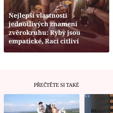
Horoskopy
Sledujte prima+
Nejlepší vlastnosti
jednotlivých znamení
Filmový festival Karlovy Vary
zvěrokruhu: Ryby jsou
Pořady
empatické, Raci citliví
Mámy sobě
Přihlášení
PŘEČTĚTE SI TAKÉ
Sledujte nás