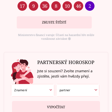
17
9
36
8
10
46
2
ZKUSTE ŠTĚSTÍ
Ministerstvo financí varuje: Účastí na hazardní hře může
vzniknout závislost ⑱
PARTNERSKÝ HOROSKOP
Jste si souzení? Zvolte znamení a
zjistěte, jestli vám hvězdy přejí.
VYPOČÍTAT