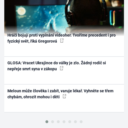
Hráči bojují proti vypínání videoher. Tvoříme precedent i pro
fyzický svět, říká Gregorová
GLOSA: Vracet Ukrajince do války je zlo. Žádný rodič si
nepřeje smrt syna v zákopu
Meloun může člověka i zabít, varuje lékař. Vyhněte se třem
chybám, ohrozit mohou i děti