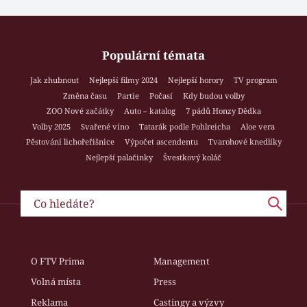
Populární témata
Jak zhubnout
Nejlepší filmy 2024
Nejlepší horory
TV program
Změna času
Partie
Počasí
Kdy budou volby
ZOO Nové začátky
Auto – katalog
7 pádů Honzy Dědka
Volby 2025
Svařené víno
Tatarák podle Pohlreicha
Aloe vera
Pěstování lichořeřišnice
Výpočet ascendentu
Tvarohové knedlíky
Nejlepší palačinky
Švestkový koláč
O FTV Prima
Management
Volná místa
Press
Reklama
Castingy a výzvy