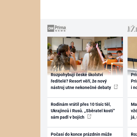
Rozpohybují české školství
Pri
ředitelé? Resort věří, že nový
Pri
nástroj utne nekonečné debaty
i n
Rodinám vrátil přes 10 tisíc těl,
Ma
Ukrajinců i Rusů. „Sběratel kostí“
vž
sám padl v bojích
já,
Počasí do konce prázdnin může
Ro