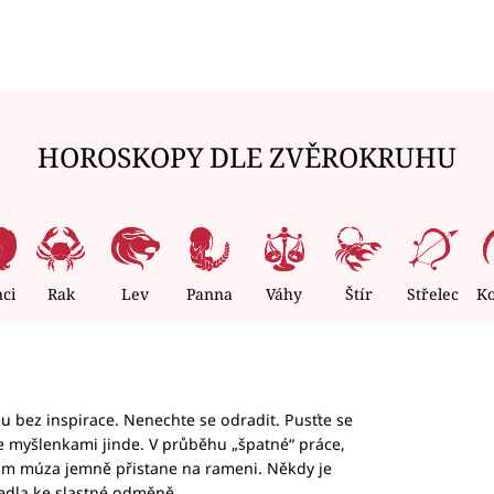
HOROSKOPY DLE ZVĚROKRUHU
nci
Rak
Lev
Panna
Váhy
Štír
Střelec
K
hu bez inspirace. Nenechte se odradit. Pusťte se
te myšlenkami jinde. V průběhu „špatné“ práce,
vám múza jemně přistane na rameni. Někdy je
vedla ke slastné odměně.