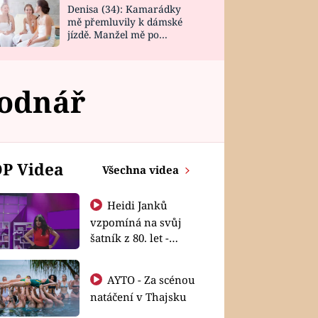
Denisa (34): Kamarádky
mě přemluvily k dámské
jízdě. Manžel mě po
návratu zaskočil
odnář
P Videa
Všechna videa
Heidi Janků
vzpomíná na svůj
šatník z 80. let -
Shopaholičky
AYTO - Za scénou
natáčení v Thajsku