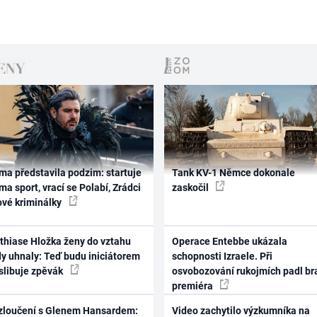
ma představila podzim: startuje
Tank KV-1 Němce dokonale
ma sport, vrací se Polabí, Zrádci
zaskočil
ové kriminálky
thiase Hložka ženy do vztahu
Operace Entebbe ukázala
dy uhnaly: Teď budu iniciátorem
schopnosti Izraele. Při
 slibuje zpěvák
osvobozování rukojmích padl br
premiéra
zloučení s Glenem Hansardem:
Video zachytilo výzkumníka na