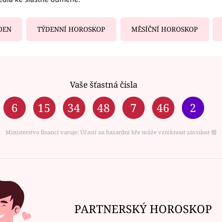
DEN
TÝDENNÍ HOROSKOP
MĚSÍČNÍ HOROSKOP
Vaše šťastná čísla
6
15
34
48
7
46
2
Ministerstvo financí varuje: Účastí na hazardní hře může vzniknout závislost ⑱
PARTNERSKÝ HOROSKOP