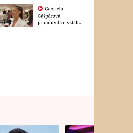
Gabriela
Gášpárová
promluvila o vztahu
a zakládání rodiny