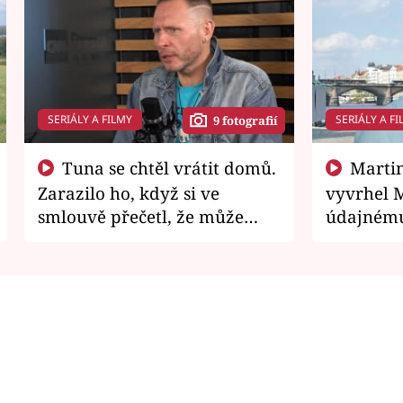
SERIÁLY A FILMY
SERIÁLY A FI
9 fotografií
Tuna se chtěl vrátit domů.
Martin Písařík jako
Zarazilo ho, když si ve
vyvrhel 
smlouvě přečetl, že může
údajnému
zemřít
je v nemil