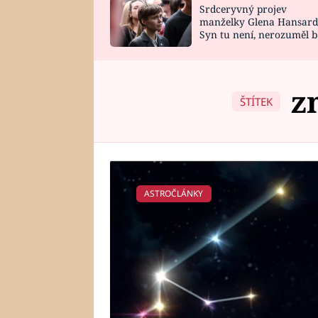
Srdceryvný projev
SNÁŘ
CELEBRITY
manželky Glena Hansard
Syn tu není, nerozuměl b
HOROSKOP NA
VAŘENÍ
tomu, vysvětlila
ROK 2023
z
ŠTÍTEK
ASTROČLÁNKY