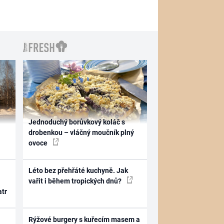
Jednoduchý borůvkový koláč s
drobenkou – vláčný moučník plný
ovoce
Léto bez přehřáté kuchyně. Jak
vařit i během tropických dnů?
atr
Rýžové burgery s kuřecím masem a