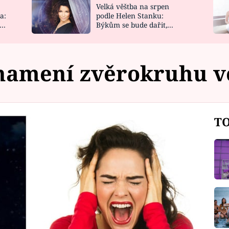
Velká věštba na srpen
NOVINKY
ZAHRADA
a:
podle Helen Stanku:
y
Býkům se bude dařit,
VIDEORECEPTY
DESIGN
Vodnáře čeká jízda
namení zvěrokruhu v
TO