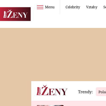
Menu
Celebrity
Vztahy
S
Seriály
Životní styl
ZOO
DIETY A HUBNUTÍ
PROSTŘENO!
CESTOVÁNÍ A
DOVOLENÁ
DUCH
ZDRAVÍ
Trendy:
Pola
Horoskopy
Video
ASTROČLÁNKY
SERIÁLY