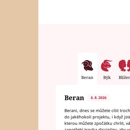
Beran
Býk
Blíže
Beran
6. 8. 2026
Berani, dnes se můžete cítit troc
do jakéhokoli projektu, i když js
kterou můžete zpočátku chrlit, 
zapotřebí trocha disciplíny, aby 