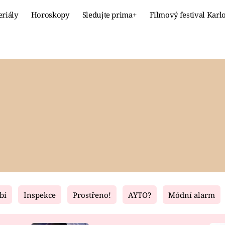
eriály
Horoskopy
Sledujte prima+
Filmový festival Karl
Celebrity
Recept
MÓDA A KRÁSA
HLAVNÍ JÍ
VZTAHY A SEX
SLADKÉ
PRIMA MAMINKA
ZDRAVÉ
bí
Inspekce
Prostřeno!
AYTO?
Módní alarm
Fresh
Living
RECEPTY
BYDLENÍ