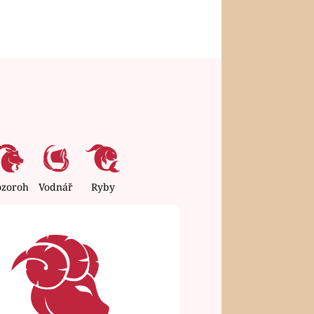
ozoroh
Vodnář
Ryby