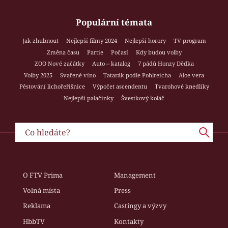
Populární témata
Jak zhubnout
Nejlepší filmy 2024
Nejlepší horory
TV program
Změna času
Partie
Počasí
Kdy budou volby
ZOO Nové začátky
Auto – katalog
7 pádů Honzy Dědka
Volby 2025
Svařené víno
Tatarák podle Pohlreicha
Aloe vera
Pěstování lichořeřišnice
Výpočet ascendentu
Tvarohové knedlíky
Nejlepší palačinky
Švestkový koláč
O FTV Prima
Management
Volná místa
Press
Reklama
Castingy a výzvy
HbbTV
Kontakty