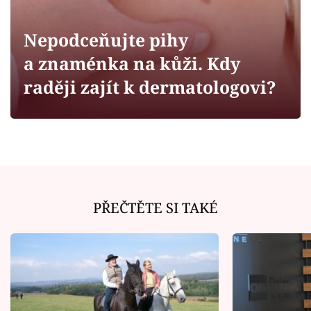
Horoskopy
Sledujte prima+
Nepodceňujte pihy
a znaménka na kůži. Kdy
Filmový festival Karlovy Vary
raději zajít k dermatologovi?
Pořady
Mámy sobě
Přihlášení
PŘEČTĚTE SI TAKÉ
Sledujte nás