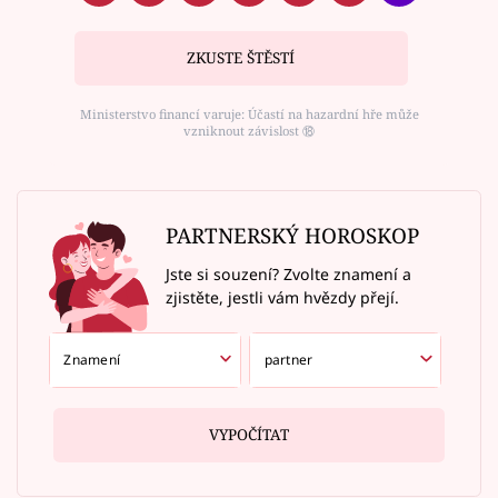
ZKUSTE ŠTĚSTÍ
Ministerstvo financí varuje: Účastí na hazardní hře může
vzniknout závislost ⑱
PARTNERSKÝ HOROSKOP
Jste si souzení? Zvolte znamení a
zjistěte, jestli vám hvězdy přejí.
VYPOČÍTAT