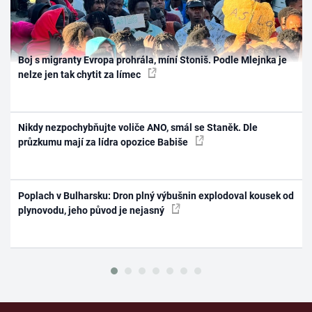
Boj s migranty Evropa prohrála, míní Stoniš. Podle Mlejnka je
nelze jen tak chytit za límec
Nikdy nezpochybňujte voliče ANO, smál se Staněk. Dle
průzkumu mají za lídra opozice Babiše
Poplach v Bulharsku: Dron plný výbušnin explodoval kousek od
plynovodu, jeho původ je nejasný