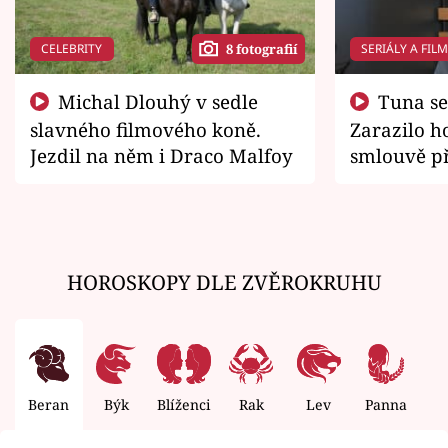
CELEBRITY
SERIÁLY A FIL
8 fotografií
Michal Dlouhý v sedle
Tuna se chtěl vrátit domů.
slavného filmového koně.
Zarazilo ho
Jezdil na něm i Draco Malfoy
smlouvě př
zemřít
HOROSKOPY DLE ZVĚROKRUHU
Beran
Býk
Blíženci
Rak
Lev
Panna
V