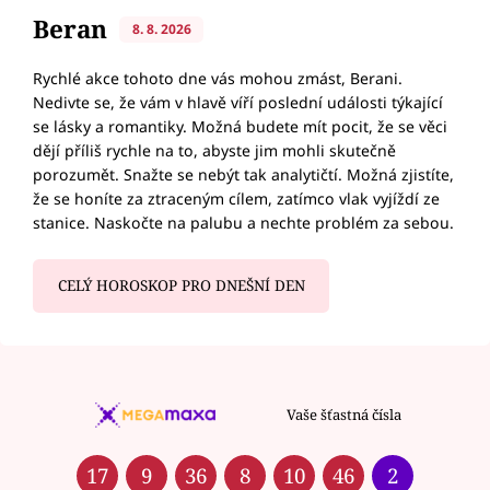
Beran
8. 8. 2026
Rychlé akce tohoto dne vás mohou zmást, Berani.
Nedivte se, že vám v hlavě víří poslední události týkající
se lásky a romantiky. Možná budete mít pocit, že se věci
dějí příliš rychle na to, abyste jim mohli skutečně
porozumět. Snažte se nebýt tak analytičtí. Možná zjistíte,
že se honíte za ztraceným cílem, zatímco vlak vyjíždí ze
stanice. Naskočte na palubu a nechte problém za sebou.
CELÝ HOROSKOP PRO DNEŠNÍ DEN
Vaše šťastná čísla
17
9
36
8
10
46
2