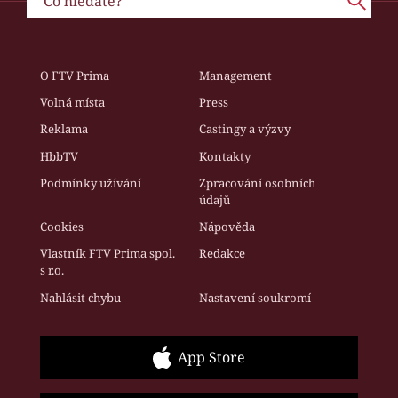
O FTV Prima
Management
Volná místa
Press
Reklama
Castingy a výzvy
HbbTV
Kontakty
Podmínky užívání
Zpracování osobních
údajů
Cookies
Nápověda
Vlastník FTV Prima spol.
Redakce
s r.o.
Nahlásit chybu
Nastavení soukromí
App Store