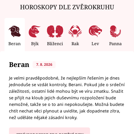
HOROSKOPY DLE ZVĚROKRUHU
Beran
Býk
Blíženci
Rak
Lev
Panna
V
Beran
7. 8. 2026
Je velmi pravděpodobné, že nejlepším řešením je dnes
jednoduše se vzdát kontroly, Berani. Pokud jde o srdeční
záležitosti, ostatní lidé mohou být ve víru zmatku. Snažit
se přijít na kloub jejich duševnímu rozpoložení bude
nemožné, takže se o to ani nepokoušejte. Možná budete
chtít nechat věci plynout a uvidíte, jak dopadnete zítra,
než uděláte nějaké zásadní kroky.