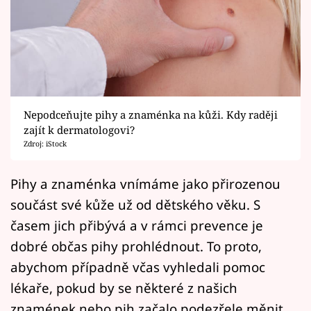
Horoskopy
Sledujte prima+
Filmový festival Karlovy Vary
Pořady
Nepodceňujte pihy a znaménka na kůži. Kdy raději
zajít k dermatologovi?
Mámy sobě
Zdroj: iStock
Přihlášení
Pihy a znaménka vnímáme jako přirozenou
součást své kůže už od dětského věku. S
časem jich přibývá a v rámci prevence je
Sledujte nás
dobré občas pihy prohlédnout. To proto,
abychom případně včas vyhledali pomoc
lékaře, pokud by se některé z našich
znamének nebo pih začalo podezřele měnit.