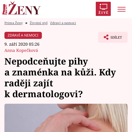
ŽIVĚ
Prima Ženy
■
Životní styl
Zdraví a nemoci
Trendy:
Polabí
Inspekce
Prostřeno!
AYTO?
ZDRAVÍ A NEMOCI
SDÍLET
Módní alarm
Zrádci
Proměny
9. září 2020 05:26
Anna Kopečková
Nepodceňujte pihy
a znaménka na kůži. Kdy
Témata
raději zajít
Celebrity
k dermatologovi?
Vztahy
Seriály