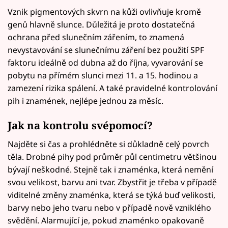
Vznik pigmentových skvrn na kůži ovlivňuje kromě
genů hlavně slunce. Důležitá je proto dostatečná
ochrana před slunečním zářením, to znamená
nevystavování se slunečnímu záření bez použití SPF
faktoru ideálně od dubna až do října, vyvarování se
pobytu na přímém slunci mezi 11. a 15. hodinou a
zamezení rizika spálení. A také pravidelné kontrolování
pih i znamének, nejlépe jednou za měsíc.
Jak na kontrolu svépomocí?
Najděte si čas a prohlédněte si důkladně celý povrch
těla. Drobné pihy pod průměr půl centimetru většinou
bývají neškodné. Stejně tak i znaménka, která nemění
svou velikost, barvu ani tvar. Zbystřit je třeba v případě
viditelné změny znaménka, která se týká buď velikosti,
barvy nebo jeho tvaru nebo v případě nově vzniklého
svědění. Alarmující je, pokud znaménko opakovaně