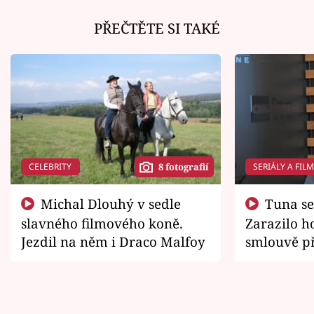
PŘEČTĚTE SI TAKÉ
CELEBRITY
SERIÁLY A FIL
8 fotografií
Michal Dlouhý v sedle
Tuna se chtěl vrátit domů.
slavného filmového koně.
Zarazilo ho
Jezdil na něm i Draco Malfoy
smlouvě př
zemřít