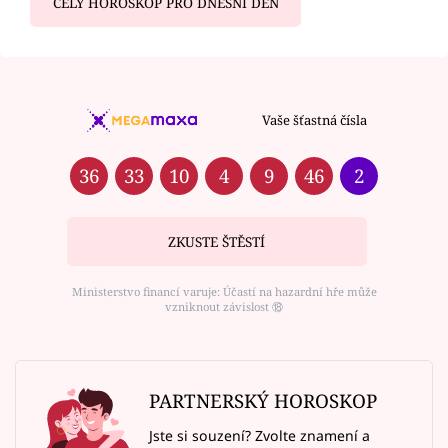
CELÝ HOROSKOP PRO DNEŠNÍ DEN
Vaše šťastná čísla
36
33
10
4
9
46
2
ZKUSTE ŠTĚSTÍ
Ministerstvo financí varuje: Účastí na hazardní hře může
vzniknout závislost ⑱
PARTNERSKÝ HOROSKOP
Jste si souzení? Zvolte znamení a