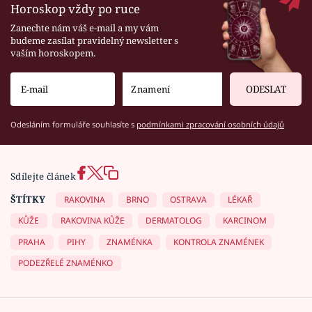
Horoskop vždy po ruce
Zanechte nám váš e-mail a my vám
budeme zasílat pravidelný newsletter s
vaším horoskopem.
ODESLAT
Odesláním formuláře souhlasíte s
podmínkami zpracování osobních údajů
Sdílejte článek
ŠTÍTKY
RAKOVINA
BRNO
OSTRAVA
LÉKAŘ
KŮŽE
RAKOVINA KŮŽE
DERMATOLOG
KARCINOM
PRAHA
PIHY
ZNAMÉNKA
KONTROLA ZNAMÉNEK
PODEZŘELÉ ZNAMÉNKO