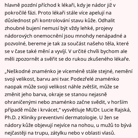
hlavně pozdní příchod k lékaři, kdy je nádor již v
pokročilé fázi. Proto lékaři stále více apelují na
důslednost při kontrolování stavu kůže. Odhalit
zhoubné bujení nemusí být vždy lehké, projevy
nádorových onemocnění jsou mnohdy nenápadné a
pozvolné, bereme je tak za součást našeho těla, které
se v čase také mění a vyvíjí. V určité chvíli bychom ale
měli zpozornět a svěřit se do rukou zkušeného lékaře.
„Neškodné znaménko je víceméně stále stejné, nemění
svoji velikost, barvu ani tvar. Podezřelé znaménko
naopak může svoji velikost náhle zvětšit, může se
změnit jeho barva, okraje se stanou nejasně
ohraničenými nebo znaménko začne svědit, v horším
případě může i krvácet,“ vysvětluje MUDr. Lucie Rajská,
Ph.D. z Kliniky preventivní dermatologie. U žen se
nádory kůže objevují nejvíce na nohou, u mužů to bývá
nejčastěji na trupu, zátylku nebo v oblasti vlasů.