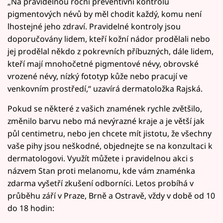
„Na pravidelnou roční preventivní kontrolu
pigmentových névů by měl chodit každý, komu není
lhostejné jeho zdraví. Pravidelné kontroly jsou
doporučovány lidem, kteří kožní nádor prodělali nebo
jej prodělal někdo z pokrevních příbuzných, dále lidem,
kteří mají mnohočetné pigmentové névy, obrovské
vrozené névy, nízký fototyp kůže nebo pracují ve
venkovním prostředí,“ uzavírá dermatoložka Rajská.
Pokud se některé z vašich znamének rychle zvětšilo,
změnilo barvu nebo má nevýrazné kraje a je větší jak
půl centimetru, nebo jen chcete mít jistotu, že všechny
vaše pihy jsou neškodné, objednejte se na konzultaci k
dermatologovi. Využít můžete i pravidelnou akci s
názvem Stan proti melanomu, kde vám znaménka
zdarma vyšetří zkušení odborníci. Letos probíhá v
průběhu září v Praze, Brně a Ostravě, vždy v době od 10
do 18 hodin: