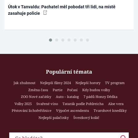
Útok v Tanvaldu: Pachatel měl pobodat tři lidi, na místě
zasahuje policie
Populární témata
Jak zhubnout
Nejlepší filmy 2024
Nejlepší horory
TV program
Změna času
Partie
Počasí
Kdy budou volby
ZOO Nové začátky
Auto – katalog
7 pádů Honzy Dědka
Volby 2025
Svařené víno
Tatarák podle Pohlreicha
Aloe vera
Pěstování lichořeřišnice
Výpočet ascendentu
Tvarohové knedlíky
Nejlepší palačinky
Švestkový koláč