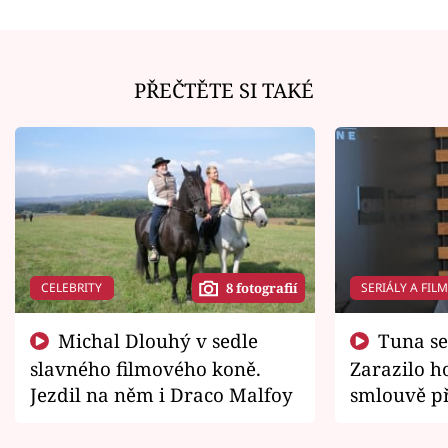
PŘEČTĚTE SI TAKÉ
CELEBRITY
SERIÁLY A FIL
8 fotografií
Michal Dlouhý v sedle
Tuna se chtěl vrátit domů.
slavného filmového koně.
Zarazilo ho
Jezdil na něm i Draco Malfoy
smlouvě př
zemřít