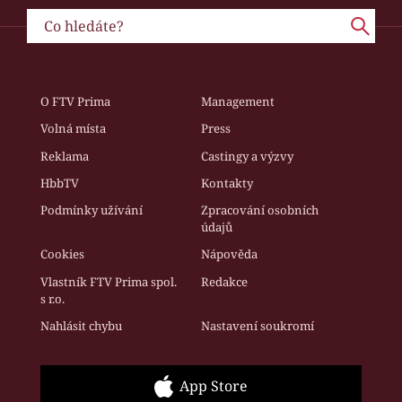
O FTV Prima
Management
Volná místa
Press
Reklama
Castingy a výzvy
HbbTV
Kontakty
Podmínky užívání
Zpracování osobních
údajů
Cookies
Nápověda
Vlastník FTV Prima spol.
Redakce
s r.o.
Nahlásit chybu
Nastavení soukromí
App Store