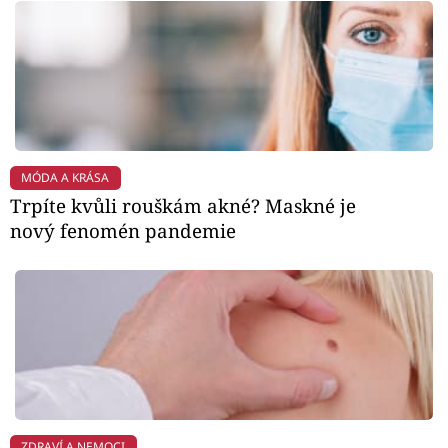
MÓDA A KRÁSA
Trpíte kvůli rouškám akné? Maskné je
nový fenomén pandemie
ZDRAVÍ A NEMOCI