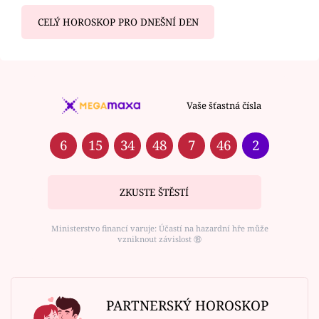
CELÝ HOROSKOP PRO DNEŠNÍ DEN
Vaše šťastná čísla
6
15
34
48
7
46
2
ZKUSTE ŠTĚSTÍ
Ministerstvo financí varuje: Účastí na hazardní hře může
vzniknout závislost ⑱
PARTNERSKÝ HOROSKOP