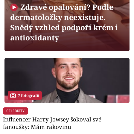
Horoskopy
Zdravé opalování? Podle
Sledujte prima+
dermatoložky neexistuje.
Snědý vzhled podpoří krém i
Filmový festival Karlovy Vary
antioxidanty
Pořady
Mámy sobě
Přihlášení
7 fotografií
Sledujte nás
CELEBRITY
Influencer Harry Jowsey šokoval své
fanoušky: Mám rakovinu