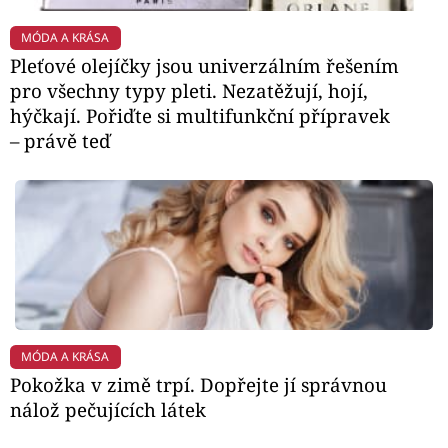
MÓDA A KRÁSA
Pleťové olejíčky jsou univerzálním řešením
pro všechny typy pleti. Nezatěžují, hojí,
hýčkají. Pořiďte si multifunkční přípravek
– právě teď
MÓDA A KRÁSA
Pokožka v zimě trpí. Dopřejte jí správnou
nálož pečujících látek