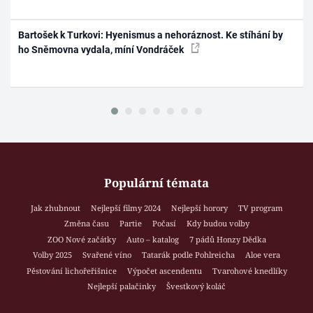
Bartošek k Turkovi: Hyenismus a nehoráznost. Ke stíhání by
ho Sněmovna vydala, míní Vondráček
Populární témata
Jak zhubnout
Nejlepší filmy 2024
Nejlepší horory
TV program
Změna času
Partie
Počasí
Kdy budou volby
ZOO Nové začátky
Auto – katalog
7 pádů Honzy Dědka
Volby 2025
Svařené víno
Tatarák podle Pohlreicha
Aloe vera
Pěstování lichořeřišnice
Výpočet ascendentu
Tvarohové knedlíky
Nejlepší palačinky
Švestkový koláč