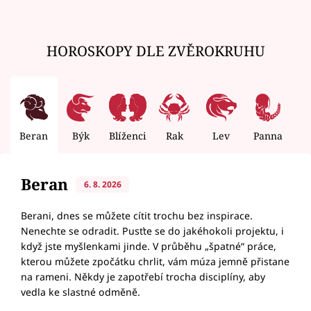
HOROSKOPY DLE ZVĚROKRUHU
Beran
Býk
Blíženci
Rak
Lev
Panna
V
Beran
6. 8. 2026
Berani, dnes se můžete cítit trochu bez inspirace.
Nenechte se odradit. Pusťte se do jakéhokoli projektu, i
když jste myšlenkami jinde. V průběhu „špatné“ práce,
kterou můžete zpočátku chrlit, vám múza jemně přistane
na rameni. Někdy je zapotřebí trocha disciplíny, aby
vedla ke slastné odměně.