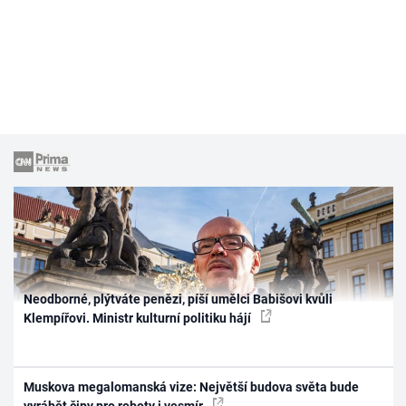
Neodborné, plýtváte penězi, píší umělci Babišovi kvůli
Klempířovi. Ministr kulturní politiku hájí
Muskova megalomanská vize: Největší budova světa bude