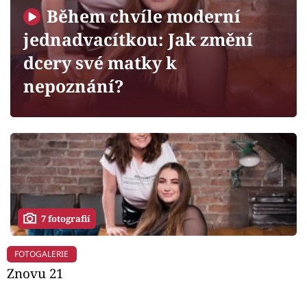
Horoskopy
Během chvíle moderní
Sledujte prima+
jednadvacítkou: Jak změní
dcery své matky k
Filmový festival Karlovy Vary
nepoznání?
Pořady
Mámy sobě
Přihlášení
7 fotografií
Sledujte nás
FOTOGALERIE
Znovu 21