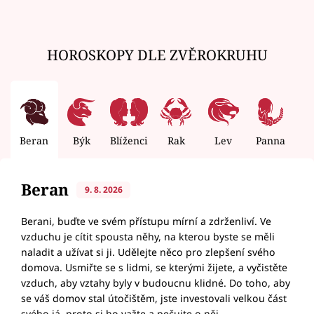
HOROSKOPY DLE ZVĚROKRUHU
Beran
Býk
Blíženci
Rak
Lev
Panna
V
Beran
9. 8. 2026
Berani, buďte ve svém přístupu mírní a zdrženliví. Ve
vzduchu je cítit spousta něhy, na kterou byste se měli
naladit a užívat si ji. Udělejte něco pro zlepšení svého
domova. Usmiřte se s lidmi, se kterými žijete, a vyčistěte
vzduch, aby vztahy byly v budoucnu klidné. Do toho, aby
se váš domov stal útočištěm, jste investovali velkou část
svého já, proto si ho važte a pečujte o něj.