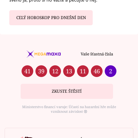
CELÝ HOROSKOP PRO DNEŠNÍ DEN
Vaše šťastná čísla
41
39
12
13
11
46
2
ZKUSTE ŠTĚSTÍ
Ministerstvo financí varuje: Účastí na hazardní hře může
vzniknout závislost ⑱