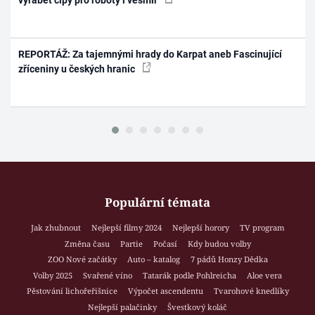
vyrábět čipy pro roboty i vesmír
REPORTÁŽ: Za tajemnými hrady do Karpat aneb Fascinující
zříceniny u českých hranic
Populární témata
Jak zhubnout
Nejlepší filmy 2024
Nejlepší horory
TV program
Změna času
Partie
Počasí
Kdy budou volby
ZOO Nové začátky
Auto – katalog
7 pádů Honzy Dědka
Volby 2025
Svařené víno
Tatarák podle Pohlreicha
Aloe vera
Pěstování lichořeřišnice
Výpočet ascendentu
Tvarohové knedlíky
Nejlepší palačinky
Švestkový koláč