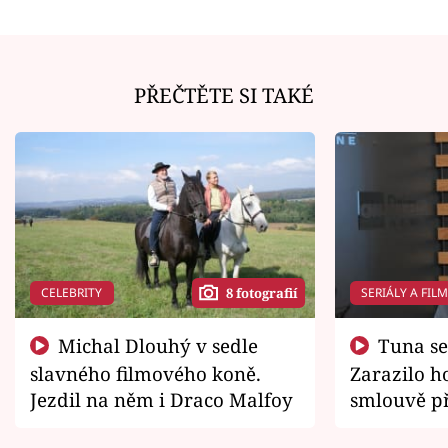
PŘEČTĚTE SI TAKÉ
CELEBRITY
SERIÁLY A FIL
8 fotografií
Michal Dlouhý v sedle
Tuna se chtěl vrátit domů.
slavného filmového koně.
Zarazilo ho
Jezdil na něm i Draco Malfoy
smlouvě př
zemřít