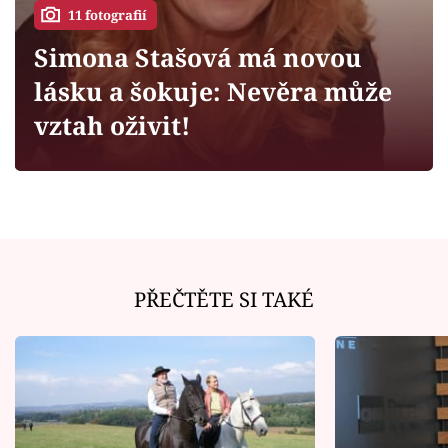
Horoskopy
11 fotografií
Sledujte prima+
Simona Stašová má novou
lásku a šokuje: Nevěra může
Filmový festival Karlovy Vary
vztah oživit!
Pořady
Mámy sobě
Přihlášení
PŘEČTĚTE SI TAKÉ
Sledujte nás