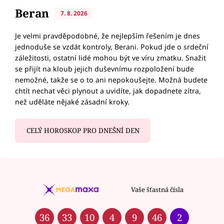
Beran
7. 8. 2026
Je velmi pravděpodobné, že nejlepším řešením je dnes
jednoduše se vzdát kontroly, Berani. Pokud jde o srdeční
záležitosti, ostatní lidé mohou být ve víru zmatku. Snažit
se přijít na kloub jejich duševnímu rozpoložení bude
nemožné, takže se o to ani nepokoušejte. Možná budete
chtít nechat věci plynout a uvidíte, jak dopadnete zítra,
než uděláte nějaké zásadní kroky.
CELÝ HOROSKOP PRO DNEŠNÍ DEN
Vaše šťastná čísla
36
33
10
4
9
46
2