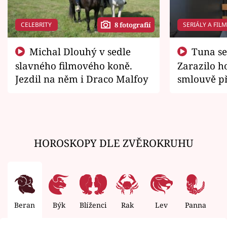
CELEBRITY
SERIÁLY A FIL
8 fotografií
Michal Dlouhý v sedle
Tuna se chtěl vrátit domů.
slavného filmového koně.
Zarazilo ho
Jezdil na něm i Draco Malfoy
smlouvě př
zemřít
HOROSKOPY DLE ZVĚROKRUHU
Beran
Býk
Blíženci
Rak
Lev
Panna
V