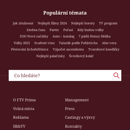
Populární témata
Jak zhubnout
Nejlepší filmy 2024
Nejlepší horory
TV program
Změna času
Partie
Počasí
Kdy budou volby
ZOO Nové začátky
Auto – katalog
7 pádů Honzy Dědka
Volby 2025
Svařené víno
Tatarák podle Pohlreicha
Aloe vera
Pěstování lichořeřišnice
Výpočet ascendentu
Tvarohové knedlíky
Nejlepší palačinky
Švestkový koláč
O FTV Prima
Management
Volná místa
Press
Reklama
Castingy a výzvy
HbbTV
Kontakty