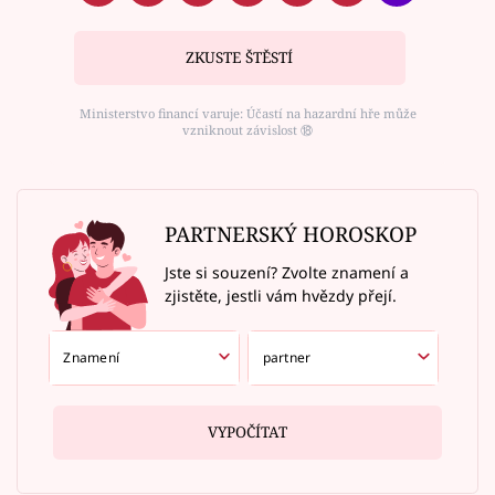
ZKUSTE ŠTĚSTÍ
Ministerstvo financí varuje: Účastí na hazardní hře může
vzniknout závislost ⑱
PARTNERSKÝ HOROSKOP
Jste si souzení? Zvolte znamení a
zjistěte, jestli vám hvězdy přejí.
VYPOČÍTAT