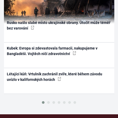
Rusko našlo slabé místo ukrajinské obrany. Útočit může téměř
bez varování
Kubek: Evropa si zdevastovala farmacii, nakupujeme v
Bangladéši. Vojtěch ničí zdravotnictví
Létající kůň: Vrtulník zachránil zvíře, které během závodu
uvízlo v kalifornských horách