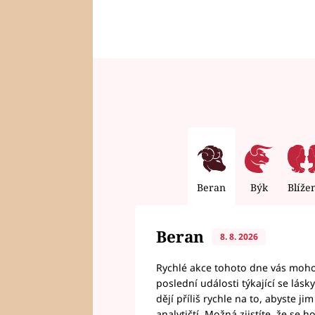
Beran
Býk
Blíže
Beran
8. 8. 2026
Rychlé akce tohoto dne vás mohou
poslední události týkající se lás
dějí příliš rychle na to, abyste 
analytičtí. Možná zjistíte, že se 