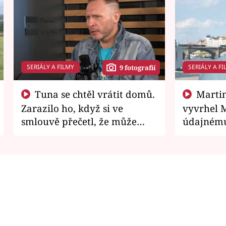
SERIÁLY A FILMY
SERIÁLY A FI
9 fotografií
Tuna se chtěl vrátit domů.
Martin Písařík jako
Zarazilo ho, když si ve
vyvrhel 
smlouvě přečetl, že může
údajnému
zemřít
je v nemil