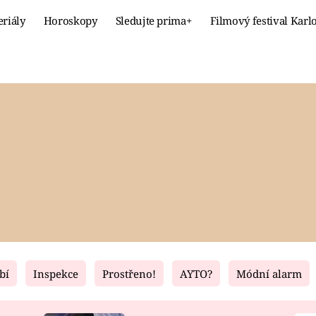
eriály
Horoskopy
Sledujte prima+
Filmový festival Karl
Celebrity
Recept
MÓDA A KRÁSA
HLAVNÍ JÍ
VZTAHY A SEX
SLADKÉ
PRIMA MAMINKA
ZDRAVÉ
bí
Inspekce
Prostřeno!
AYTO?
Módní alarm
Fresh
Living
RECEPTY
BYDLENÍ