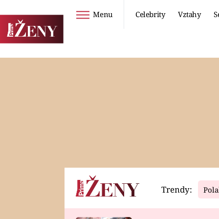
Menu
Celebrity
Vztahy
S
Seriály
Životní styl
ZOO
DIETY A HUBNUTÍ
PROSTŘENO!
CESTOVÁNÍ A
DOVOLENÁ
DUCH
ZDRAVÍ
Trendy:
Pola
Horoskopy
Video
ASTROČLÁNKY
SERIÁLY