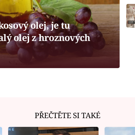
sový olej, je tu
lý olej z hroznových
PŘEČTĚTE SI TAKÉ