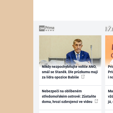
Nikdy nezpochybňujte voliče ANO,
Pri
smál se Staněk. Dle průzkumu mají
Pri
za lídra opozice Babiše
i n
Nebezpečí na oblíbeném
Ma
středomořském ostrově: Zůstaňte
vž
doma, hrozí ozbrojenci ve videu
já,