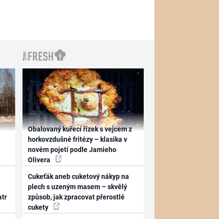
Obalovaný kuřecí řízek s vejcem z
horkovzdušné fritézy – klasika v
novém pojetí podle Jamieho
Olivera
Cukeťák aneb cuketový nákyp na
plech s uzeným masem – skvělý
atr
způsob, jak zpracovat přerostlé
cukety