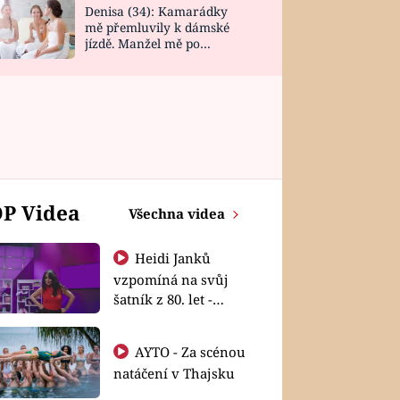
Denisa (34): Kamarádky
mě přemluvily k dámské
jízdě. Manžel mě po
návratu zaskočil
P Videa
Všechna videa
Heidi Janků
vzpomíná na svůj
šatník z 80. let -
Shopaholičky
AYTO - Za scénou
natáčení v Thajsku