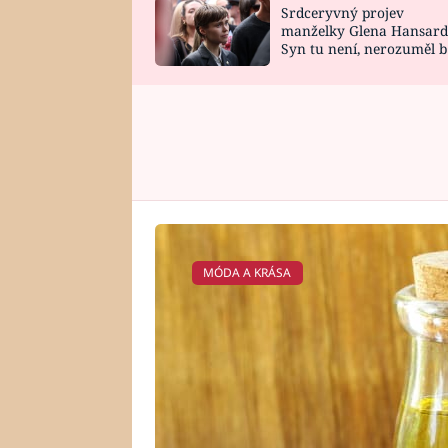
Srdceryvný projev
SNÁŘ
CELEBRITY
manželky Glena Hansard
Syn tu není, nerozuměl b
HOROSKOP NA
VAŘENÍ
tomu, vysvětlila
ROK 2023
MÓDA A KRÁSA