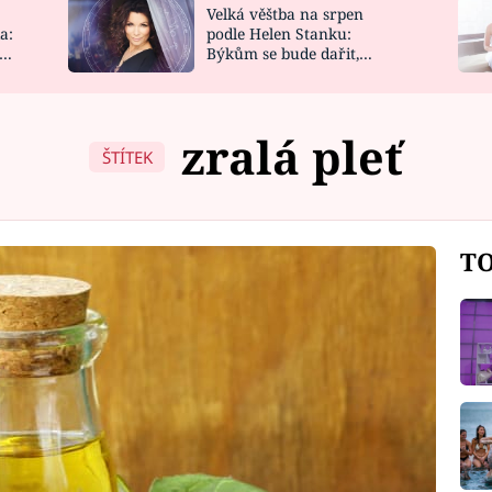
Velká věštba na srpen
NOVINKY
ZAHRADA
a:
podle Helen Stanku:
y
Býkům se bude dařit,
VIDEORECEPTY
DESIGN
Vodnáře čeká jízda
zralá pleť
ŠTÍTEK
TO