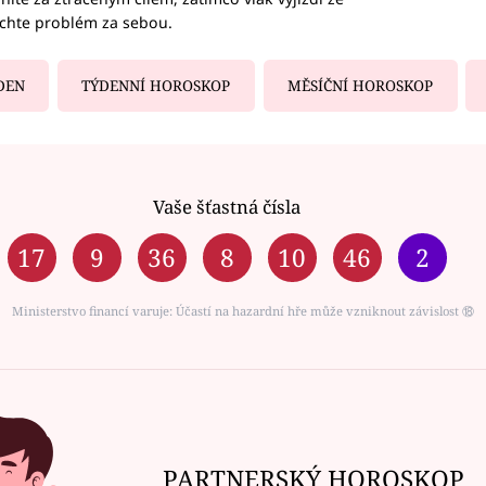
echte problém za sebou.
DEN
TÝDENNÍ HOROSKOP
MĚSÍČNÍ HOROSKOP
Vaše šťastná čísla
17
9
36
8
10
46
2
Ministerstvo financí varuje: Účastí na hazardní hře může vzniknout závislost ⑱
PARTNERSKÝ HOROSKOP