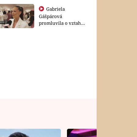
Gabriela
Gášpárová
promluvila o vztahu
a zakládání rodiny