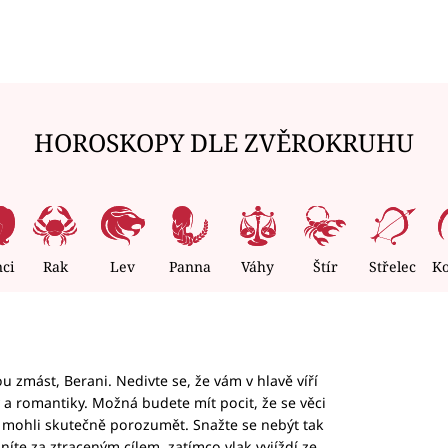
HOROSKOPY DLE ZVĚROKRUHU
nci
Rak
Lev
Panna
Váhy
Štír
Střelec
K
 zmást, Berani. Nedivte se, že vám v hlavě víří
ky a romantiky. Možná budete mít pocit, že se věci
jim mohli skutečně porozumět. Snažte se nebýt tak
honíte za ztraceným cílem, zatímco vlak vyjíždí ze