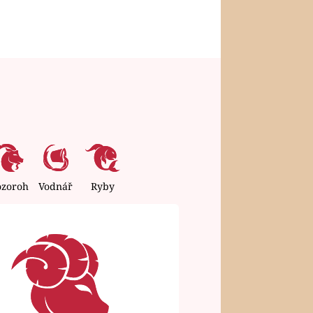
ozoroh
Vodnář
Ryby