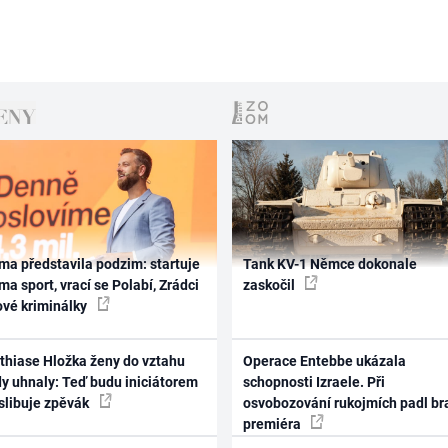
ma představila podzim: startuje
Tank KV-1 Němce dokonale
ma sport, vrací se Polabí, Zrádci
zaskočil
ové kriminálky
thiase Hložka ženy do vztahu
Operace Entebbe ukázala
dy uhnaly: Teď budu iniciátorem
schopnosti Izraele. Při
 slibuje zpěvák
osvobozování rukojmích padl br
premiéra