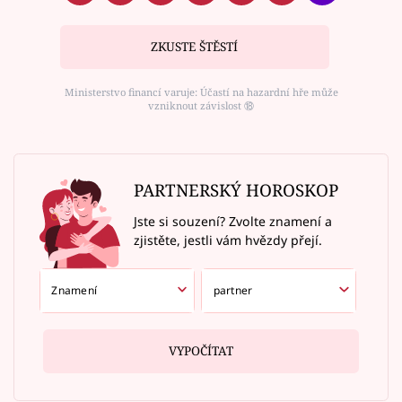
ZKUSTE ŠTĚSTÍ
Ministerstvo financí varuje: Účastí na hazardní hře může
vzniknout závislost ⑱
PARTNERSKÝ HOROSKOP
Jste si souzení? Zvolte znamení a
zjistěte, jestli vám hvězdy přejí.
VYPOČÍTAT