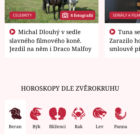
CELEBRITY
SERIÁLY A FIL
8 fotografií
Michal Dlouhý v sedle
Tuna se chtěl vrátit domů.
slavného filmového koně.
Zarazilo ho
Jezdil na něm i Draco Malfoy
smlouvě př
zemřít
HOROSKOPY DLE ZVĚROKRUHU
Beran
Býk
Blíženci
Rak
Lev
Panna
V