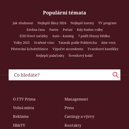
Populární témata
Jak zhubnout
Nejlepší filmy 2024
Nejlepší horory
TV program
Změna času
Partie
Počasí
Kdy budou volby
ZOO Nové začátky
Auto – katalog
7 pádů Honzy Dědka
Volby 2025
Svařené víno
Tatarák podle Pohlreicha
Aloe vera
Pěstování lichořeřišnice
Výpočet ascendentu
Tvarohové knedlíky
Nejlepší palačinky
Švestkový koláč
O FTV Prima
Management
Volná místa
Press
Reklama
Castingy a výzvy
HbbTV
Kontakty