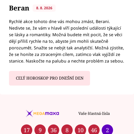
Beran
8. 8. 2026
Rychlé akce tohoto dne vás mohou zmást, Berani.
Nedivte se, že vám v hlavě víří poslední události týkající
se lásky a romantiky. Možná budete mít pocit, že se věci
dějí příliš rychle na to, abyste jim mohli skutečně
porozumět. Snažte se nebýt tak analytičtí. Možná zjistíte,
že se honíte za ztraceným cílem, zatímco vlak vyjíždí ze
stanice. Naskočte na palubu a nechte problém za sebou.
CELÝ HOROSKOP PRO DNEŠNÍ DEN
Vaše šťastná čísla
17
9
36
8
10
46
2