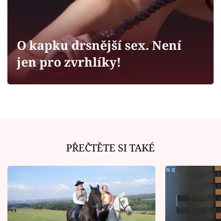
Horoskopy
Sledujte prima+
O kapku drsnější sex. Není
Filmový festival Karlovy Vary
jen pro zvrhlíky!
Pořady
Mámy sobě
Přihlášení
PŘEČTĚTE SI TAKÉ
Sledujte nás