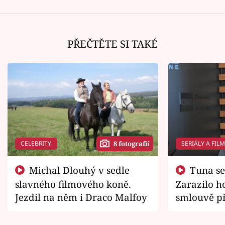
PŘEČTĚTE SI TAKÉ
CELEBRITY
SERIÁLY A FIL
8 fotografií
Michal Dlouhý v sedle
Tuna se chtěl vrátit domů.
slavného filmového koně.
Zarazilo ho
Jezdil na něm i Draco Malfoy
smlouvě př
zemřít