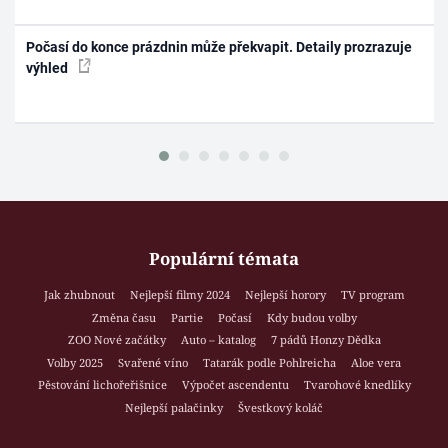
Počasí do konce prázdnin může překvapit. Detaily prozrazuje
výhled
Populární témata
Jak zhubnout
Nejlepší filmy 2024
Nejlepší horory
TV program
Změna času
Partie
Počasí
Kdy budou volby
ZOO Nové začátky
Auto – katalog
7 pádů Honzy Dědka
Volby 2025
Svařené víno
Tatarák podle Pohlreicha
Aloe vera
Pěstování lichořeřišnice
Výpočet ascendentu
Tvarohové knedlíky
Nejlepší palačinky
Švestkový koláč