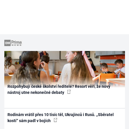
Rozpohybují české školství ředitelé? Resort věří, že nový
nástroj utne nekonečné debaty
Rodinám vrátil přes 10 tisíc těl, Ukrajinců i Rusů. „Sběratel
kostí“ sám padl v bojích