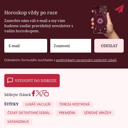
Horoskop vždy po ruce
Zanechte nám váš e-mail a my vám
budeme zasílat pravidelný newsletter s
vaším horoskopem.
ODESLAT
Odesláním formuláře souhlasíte s
podmínkami zpracování osobních údajů
VSTOUPIT DO DISKUZE
Sdílejte článek
ŠTÍTKY
LUKÁŠ VACULÍK
TEREZA KOSTKOVÁ
ČESKÝ DETEKTIVNÍ SERIÁL
PREMIÉRA
SÉRIOVÉ VRAŽDY
SATANIZMUS