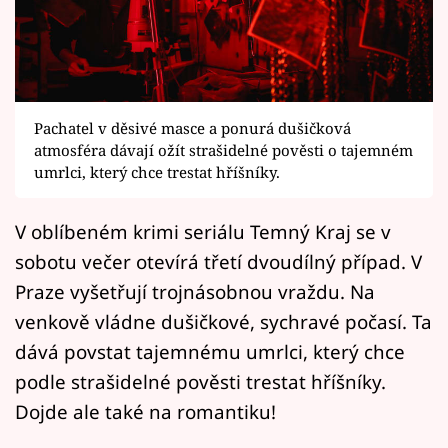
Horoskopy
Sledujte prima+
Filmový festival Karlovy Vary
Pachatel v děsivé masce a ponurá dušičková
Pořady
atmosféra dávají ožít strašidelné pověsti o tajemném
umrlci, který chce trestat hříšníky.
Mámy sobě
V oblíbeném krimi seriálu Temný Kraj se v
sobotu večer otevírá třetí dvoudílný případ. V
Přihlášení
Praze vyšetřují trojnásobnou vraždu. Na
venkově vládne dušičkové, sychravé počasí. Ta
Sledujte nás
dává povstat tajemnému umrlci, který chce
podle strašidelné pověsti trestat hříšníky.
Dojde ale také na romantiku!