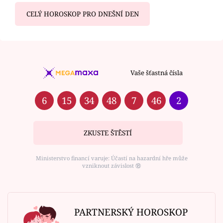
CELÝ HOROSKOP PRO DNEŠNÍ DEN
Vaše šťastná čísla
6
15
34
48
7
46
2
ZKUSTE ŠTĚSTÍ
Ministerstvo financí varuje: Účastí na hazardní hře může
vzniknout závislost ⑱
PARTNERSKÝ HOROSKOP