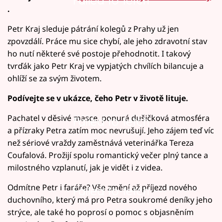
Failed to fetch
.
Petr Kraj sleduje pátrání kolegů z Prahy už jen
zpovzdálí. Práce mu sice chybí, ale jeho zdravotní stav
ho nutí některé své postoje přehodnotit. I takový
tvrďák jako Petr Kraj ve vypjatých chvílích bilancuje a
ohlíží se za svým životem.
Podívejte se v ukázce, čeho Petr v životě lituje.
Pachatel v děsivé masce, ponurá dušičková atmosféra
Failed to fetch
a přízraky Petra zatím moc nevrušují. Jeho zájem teď víc
než sériové vraždy zaměstnává veterinářka Tereza
Coufalová. Prožijí spolu romantický večer plný tance a
milostného vzplanutí, jak je vidět i z videa.
Odmítne Petr i faráře? Vše změní až příjezd nového
Failed to fetch
duchovního, který má pro Petra soukromé deníky jeho
strýce, ale také ho poprosí o pomoc s objasněním