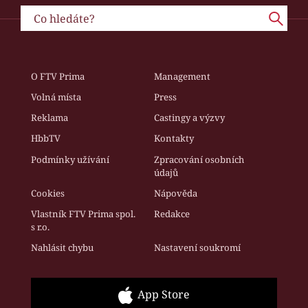
O FTV Prima
Management
Volná místa
Press
Reklama
Castingy a výzvy
HbbTV
Kontakty
Podmínky užívání
Zpracování osobních
údajů
Cookies
Nápověda
Vlastník FTV Prima spol.
Redakce
s r.o.
Nahlásit chybu
Nastavení soukromí
App Store