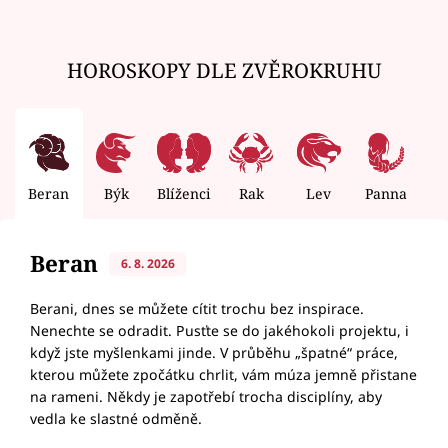
HOROSKOPY DLE ZVĚROKRUHU
Beran
Býk
Blíženci
Rak
Lev
Panna
V
Beran
6. 8. 2026
Berani, dnes se můžete cítit trochu bez inspirace.
Nenechte se odradit. Pusťte se do jakéhokoli projektu, i
když jste myšlenkami jinde. V průběhu „špatné“ práce,
kterou můžete zpočátku chrlit, vám múza jemně přistane
na rameni. Někdy je zapotřebí trocha disciplíny, aby
vedla ke slastné odměně.