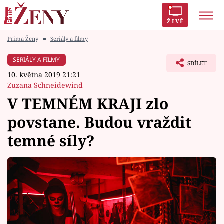
ŽIVĚ
Prima Ženy
■
Seriály a filmy
Trendy:
Polabí
Inspekce
Prostřeno!
AYTO?
SERIÁLY A FILMY
SDÍLET
Módní alarm
Zrádci
Proměny
10. května 2019 21:21
Zuzana Schneidewind
V TEMNÉM KRAJI zlo
povstane. Budou vraždit
Témata
temné síly?
Celebrity
Vztahy
Seriály